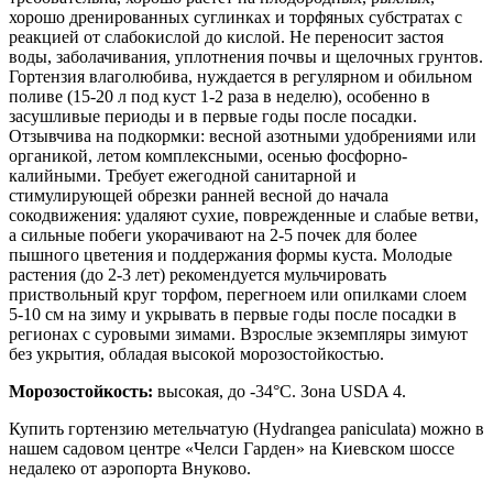
хорошо дренированных суглинках и торфяных субстратах с
реакцией от слабокислой до кислой. Не переносит застоя
воды, заболачивания, уплотнения почвы и щелочных грунтов.
Гортензия влаголюбива, нуждается в регулярном и обильном
поливе (15-20 л под куст 1-2 раза в неделю), особенно в
засушливые периоды и в первые годы после посадки.
Отзывчива на подкормки: весной азотными удобрениями или
органикой, летом комплексными, осенью фосфорно-
калийными. Требует ежегодной санитарной и
стимулирующей обрезки ранней весной до начала
сокодвижения: удаляют сухие, поврежденные и слабые ветви,
а сильные побеги укорачивают на 2-5 почек для более
пышного цветения и поддержания формы куста. Молодые
растения (до 2-3 лет) рекомендуется мульчировать
приствольный круг торфом, перегноем или опилками слоем
5-10 см на зиму и укрывать в первые годы после посадки в
регионах с суровыми зимами. Взрослые экземпляры зимуют
без укрытия, обладая высокой морозостойкостью.
Морозостойкость:
высокая, до -34°C. Зона USDA 4.
Купить гортензию метельчатую (Hydrangea paniculata) можно в
нашем садовом центре «Челси Гарден» на Киевском шоссе
недалеко от аэропорта Внуково.