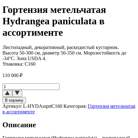
Гортензия метельчатая
Hydrangea paniculata в
ассортименте
Листопадный, декоративный, раскидистый кустарник.
Высота 50-300 см, диаметр 50-350 см. Морозостойкость до
-34°C. Зона USDA 4.
Упаковка:
С160
110 000
₽
Количество
товара
Гортензия
В корзину
метельчатая
Артикул:
L-HYDAssprtC160
Категория:
Гортензия метельчатая
(Hydrangea
в ассортименте
paniculata)
в
Описание
ассортименте
Гортензия метельчатая (Hydrangea paniculata) – листопадный,