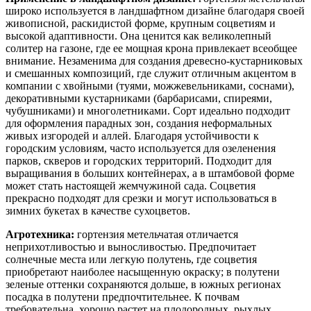
широко используется в ландшафтном дизайне благодаря своей
живописной, раскидистой форме, крупным соцветиям и
высокой адаптивности. Она ценится как великолепный
солитер на газоне, где ее мощная крона привлекает всеобщее
внимание. Незаменима для создания древесно-кустарниковых
и смешанных композиций, где служит отличным акцентом в
компании с хвойными (туями, можжевельниками, соснами),
декоративными кустарниками (барбарисами, спиреями,
чубушниками) и многолетниками. Сорт идеально подходит
для оформления парадных зон, создания неформальных
живых изгородей и аллей. Благодаря устойчивости к
городским условиям, часто используется для озеленения
парков, скверов и городских территорий. Подходит для
выращивания в больших контейнерах, а в штамбовой форме
может стать настоящей жемчужиной сада. Соцветия
прекрасно подходят для срезки и могут использоваться в
зимних букетах в качестве сухоцветов.
Агротехника:
гортензия метельчатая отличается
неприхотливостью и выносливостью. Предпочитает
солнечные места или легкую полутень, где соцветия
приобретают наиболее насыщенную окраску; в полутени
зеленые оттенки сохраняются дольше, в южных регионах
посадка в полутени предпочтительнее. К почвам
требовательна, хорошо растет на плодородных, рыхлых,