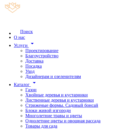
Поиск
О нас
arrow_drop_down
Услуги
Проектирование
Благоустройство
Доставка
Посадка
Уход
Дизайнерам и озеленителям
arrow_drop_down
Каталог
Газон
Хвойные деревья и кустарники
Лиственные деревья и кустарники
Стриженые формы. Садовый бонсай
Блоки живой изгороди
Многолетние травы и цветы
Однолетние цветы и овощная рассада
Товары для сада