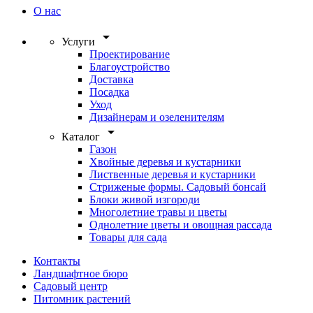
О нас
arrow_drop_down
Услуги
Проектирование
Благоустройство
Доставка
Посадка
Уход
Дизайнерам и озеленителям
arrow_drop_down
Каталог
Газон
Хвойные деревья и кустарники
Лиственные деревья и кустарники
Стриженые формы. Садовый бонсай
Блоки живой изгороди
Многолетние травы и цветы
Однолетние цветы и овощная рассада
Товары для сада
Контакты
Ландшафтное бюро
Садовый центр
Питомник растений