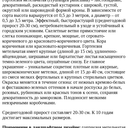
декоративный, раскидистый кустарник с широкой, густой,
округлой или шаровидной формой кроны. В зависимости от
сорта высота варьируется от 0,5 до 3 метров, а диаметр – от
0,5 до 3,5 метра. Эффектный, быстрорастущий (среднегодовой
прирост 20-30 см), нетребовательный в уходе и устойчивый к
городским условиям. Скелетные ветви прямостоячие или
слегка поникающие, крепкие, мощные, от серовато-
коричневого до красновато-коричневого цвета. Кора
коричневая или красновато-коричневая. Гортензия
метельчатая имеет крупные (длиной до 15 см), удлиненно-
яйцевидные, шершавые или бархатистые листья насыщенного
темно-зеленого цвета, опушённые снизу. Ее главное
украшение – уникальные соцветия: плотные или ажурные,
ширококонические метелки, длиной от 15 до 40 см, состоящие
из смеси мелких фертильных и крупных стерильных цветков.
Окраска меняется в течение сезона: от нежных кремово-белых
и фисташково-зеленых оттенков в начале роспуска до белых,
розовых, рубиновых или красных тонов к осени, сохраняя
декоративность до заморозков. Плодоносит мелкими
невзрачными коробочками.
Среднегодовой прирост составляет 20-30 см. К 10 годам
достигает максимальных размеров.
Применение в ландшафтном дизайне:
гортензия метельчатая