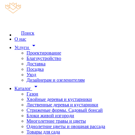
Поиск
О нас
arrow_drop_down
Услуги
Проектирование
Благоустройство
Доставка
Посадка
Уход
Дизайнерам и озеленителям
arrow_drop_down
Каталог
Газон
Хвойные деревья и кустарники
Лиственные деревья и кустарники
Стриженые формы. Садовый бонсай
Блоки живой изгороди
Многолетние травы и цветы
Однолетние цветы и овощная рассада
Товары для сада