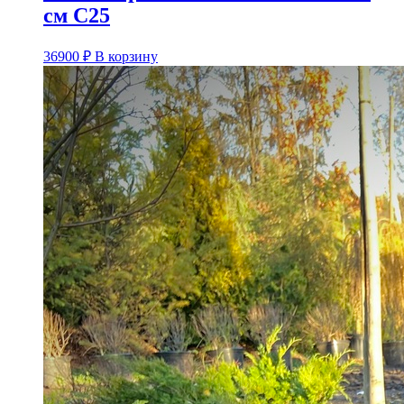
см C25
36900
₽
В корзину