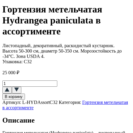
Гортензия метельчатая
Hydrangea paniculata в
ассортименте
Листопадный, декоративный, раскидистый кустарник.
Высота 50-300 см, диаметр 50-350 см. Морозостойкость до
-34°C. Зона USDA 4.
Упаковка:
С32
25 000
₽
Количество
товара
Гортензия
В корзину
метельчатая
Артикул:
L-HYDAssortC32
Категория:
Гортензия метельчатая
(Hydrangea
в ассортименте
paniculata)
в
Описание
ассортименте
Гортензия метельчатая (Hydrangea paniculata) – листопадный,