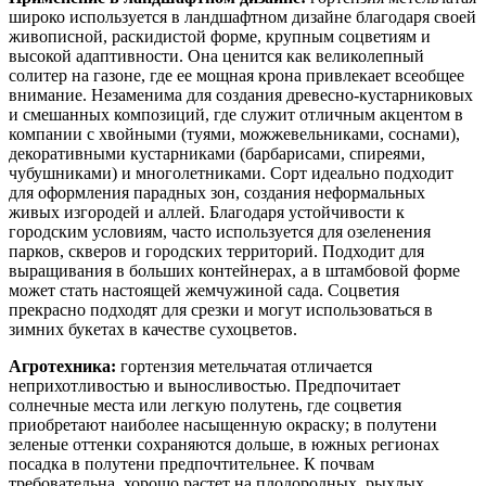
широко используется в ландшафтном дизайне благодаря своей
живописной, раскидистой форме, крупным соцветиям и
высокой адаптивности. Она ценится как великолепный
солитер на газоне, где ее мощная крона привлекает всеобщее
внимание. Незаменима для создания древесно-кустарниковых
и смешанных композиций, где служит отличным акцентом в
компании с хвойными (туями, можжевельниками, соснами),
декоративными кустарниками (барбарисами, спиреями,
чубушниками) и многолетниками. Сорт идеально подходит
для оформления парадных зон, создания неформальных
живых изгородей и аллей. Благодаря устойчивости к
городским условиям, часто используется для озеленения
парков, скверов и городских территорий. Подходит для
выращивания в больших контейнерах, а в штамбовой форме
может стать настоящей жемчужиной сада. Соцветия
прекрасно подходят для срезки и могут использоваться в
зимних букетах в качестве сухоцветов.
Агротехника:
гортензия метельчатая отличается
неприхотливостью и выносливостью. Предпочитает
солнечные места или легкую полутень, где соцветия
приобретают наиболее насыщенную окраску; в полутени
зеленые оттенки сохраняются дольше, в южных регионах
посадка в полутени предпочтительнее. К почвам
требовательна, хорошо растет на плодородных, рыхлых,