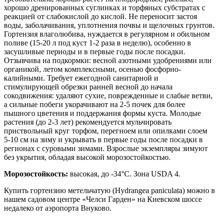
хорошо дренированных суглинках и торфяных субстратах с
реакцией от слабокислой до кислой. Не переносит застоя
воды, заболачивания, уплотнения почвы и щелочных грунтов.
Гортензия влаголюбива, нуждается в регулярном и обильном
поливе (15-20 л под куст 1-2 раза в неделю), особенно в
засушливые периоды и в первые годы после посадки.
Отзывчива на подкормки: весной азотными удобрениями или
органикой, летом комплексными, осенью фосфорно-
калийными. Требует ежегодной санитарной и
стимулирующей обрезки ранней весной до начала
сокодвижения: удаляют сухие, поврежденные и слабые ветви,
а сильные побеги укорачивают на 2-5 почек для более
пышного цветения и поддержания формы куста. Молодые
растения (до 2-3 лет) рекомендуется мульчировать
приствольный круг торфом, перегноем или опилками слоем
5-10 см на зиму и укрывать в первые годы после посадки в
регионах с суровыми зимами. Взрослые экземпляры зимуют
без укрытия, обладая высокой морозостойкостью.
Морозостойкость:
высокая, до -34°C. Зона USDA 4.
Купить гортензию метельчатую (Hydrangea paniculata) можно в
нашем садовом центре «Челси Гарден» на Киевском шоссе
недалеко от аэропорта Внуково.