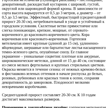
декоративный, раскидистый кустарник с широкой, густой,
округлой или шаровидной формой кроны. В зависимости от
сорта высота варьируется от 0,5 до 3 метров, а диаметр – от
0,5 до 3,5 метра. Эффектный, быстрорастущий (среднегодовой
прирост 20-30 см), нетребовательный в уходе и устойчивый к
городским условиям. Скелетные ветви прямостоячие или
слегка поникающие, крепкие, мощные, от серовато-
коричневого до красновато-коричневого цвета. Кора
коричневая или красновато-коричневая. Гортензия
метельчатая имеет крупные (длиной до 15 см), удлиненно-
яйцевидные, шершавые или бархатистые листья насыщенного
темно-зеленого цвета, опушённые снизу. Ее главное
украшение – уникальные соцветия: плотные или ажурные,
ширококонические метелки, длиной от 15 до 40 см, состоящие
из смеси мелких фертильных и крупных стерильных цветков.
Окраска меняется в течение сезона: от нежных кремово-белых
и фисташково-зеленых оттенков в начале роспуска до белых,
розовых, рубиновых или красных тонов к осени, сохраняя
декоративность до заморозков. Плодоносит мелкими
невзрачными коробочками.
Среднегодовой прирост составляет 20-30 см. К 10 годам
достигает максимальных размеров.
Применение в ландшафтном дизайне:
гортензия метельчатая