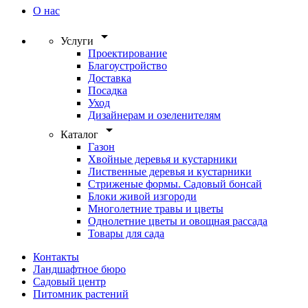
О нас
arrow_drop_down
Услуги
Проектирование
Благоустройство
Доставка
Посадка
Уход
Дизайнерам и озеленителям
arrow_drop_down
Каталог
Газон
Хвойные деревья и кустарники
Лиственные деревья и кустарники
Стриженые формы. Садовый бонсай
Блоки живой изгороди
Многолетние травы и цветы
Однолетние цветы и овощная рассада
Товары для сада
Контакты
Ландшафтное бюро
Садовый центр
Питомник растений