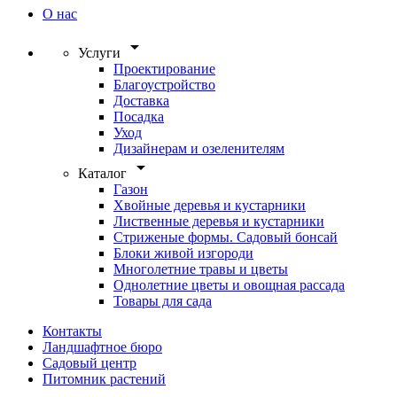
О нас
arrow_drop_down
Услуги
Проектирование
Благоустройство
Доставка
Посадка
Уход
Дизайнерам и озеленителям
arrow_drop_down
Каталог
Газон
Хвойные деревья и кустарники
Лиственные деревья и кустарники
Стриженые формы. Садовый бонсай
Блоки живой изгороди
Многолетние травы и цветы
Однолетние цветы и овощная рассада
Товары для сада
Контакты
Ландшафтное бюро
Садовый центр
Питомник растений