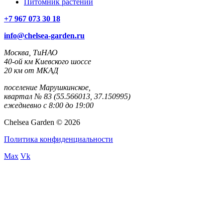
Питомник растений
+7 967 073 30 18
info@chelsea-garden.ru
Москва, ТиНАО
40-ой км Киевского шоссе
20 км от МКАД
поселение Марушкинское,
квартал № 83 (55.566013, 37.150995)
ежедневно с 8:00 до 19:00
Chelsea Garden © 2026
Политика конфиденциальности
Max
Vk
rulet
gates
blackjack
casibom
casibom
casibom
casibom
casibom
selçuk
selçuksports
taraftarium24
justin
netspo
canlı
canlı
oyna
of
oyna
giriş
giriş
sports
tv
rtv
maç
maç
olympus
izle
izle