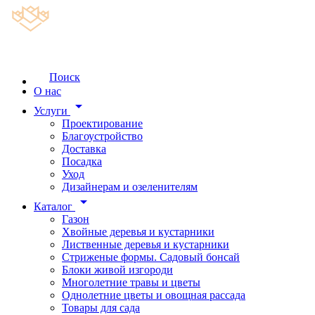
Поиск
О нас
arrow_drop_down
Услуги
Проектирование
Благоустройство
Доставка
Посадка
Уход
Дизайнерам и озеленителям
arrow_drop_down
Каталог
Газон
Хвойные деревья и кустарники
Лиственные деревья и кустарники
Стриженые формы. Садовый бонсай
Блоки живой изгороди
Многолетние травы и цветы
Однолетние цветы и овощная рассада
Товары для сада