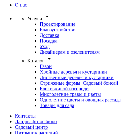
О нас
arrow_drop_down
Услуги
Проектирование
Благоустройство
Доставка
Посадка
Уход
Дизайнерам и озеленителям
arrow_drop_down
Каталог
Газон
Хвойные деревья и кустарники
Лиственные деревья и кустарники
Стриженые формы. Садовый бонсай
Блоки живой изгороди
Многолетние травы и цветы
Однолетние цветы и овощная рассада
Товары для сада
Контакты
Ландшафтное бюро
Садовый центр
Питомник растений