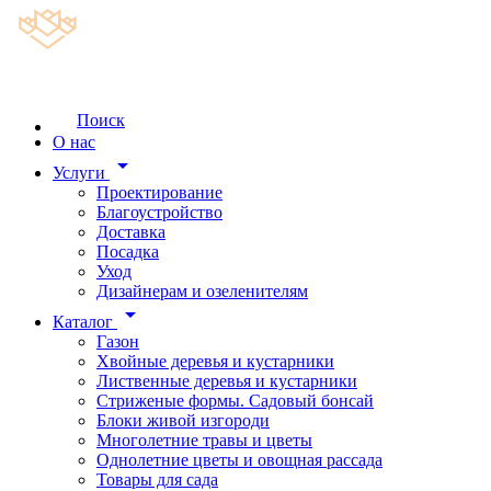
Поиск
О нас
arrow_drop_down
Услуги
Проектирование
Благоустройство
Доставка
Посадка
Уход
Дизайнерам и озеленителям
arrow_drop_down
Каталог
Газон
Хвойные деревья и кустарники
Лиственные деревья и кустарники
Стриженые формы. Садовый бонсай
Блоки живой изгороди
Многолетние травы и цветы
Однолетние цветы и овощная рассада
Товары для сада