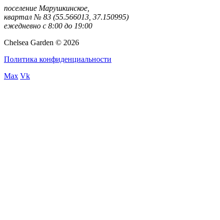
поселение Марушкинское,
квартал № 83 (55.566013, 37.150995)
ежедневно с 8:00 до 19:00
Chelsea Garden © 2026
Политика конфиденциальности
Max
Vk
rulet
gates
blackjack
casibom
casibom
casibom
casibom
casibom
selçuk
selçuksports
taraftarium24
justin
netspo
canlı
canlı
oyna
of
oyna
giriş
giriş
sports
tv
rtv
maç
maç
olympus
izle
izle