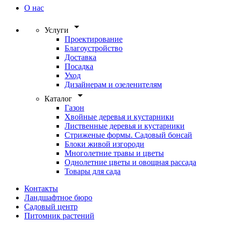
О нас
arrow_drop_down
Услуги
Проектирование
Благоустройство
Доставка
Посадка
Уход
Дизайнерам и озеленителям
arrow_drop_down
Каталог
Газон
Хвойные деревья и кустарники
Лиственные деревья и кустарники
Стриженые формы. Садовый бонсай
Блоки живой изгороди
Многолетние травы и цветы
Однолетние цветы и овощная рассада
Товары для сада
Контакты
Ландшафтное бюро
Садовый центр
Питомник растений