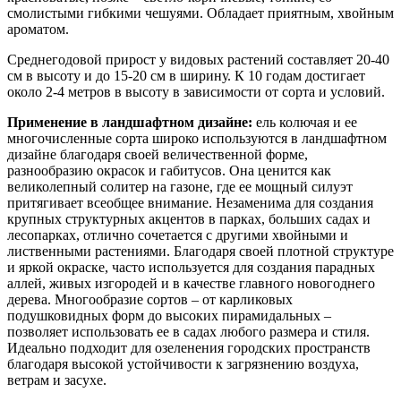
смолистыми гибкими чешуями. Обладает приятным, хвойным
ароматом.
Среднегодовой прирост у видовых растений составляет 20-40
см в высоту и до 15-20 см в ширину. К 10 годам достигает
около 2-4 метров в высоту в зависимости от сорта и условий.
Применение в ландшафтном дизайне:
ель колючая и ее
многочисленные сорта широко используются в ландшафтном
дизайне благодаря своей величественной форме,
разнообразию окрасок и габитусов. Она ценится как
великолепный солитер на газоне, где ее мощный силуэт
притягивает всеобщее внимание. Незаменима для создания
крупных структурных акцентов в парках, больших садах и
лесопарках, отлично сочетается с другими хвойными и
лиственными растениями. Благодаря своей плотной структуре
и яркой окраске, часто используется для создания парадных
аллей, живых изгородей и в качестве главного новогоднего
дерева. Многообразие сортов – от карликовых
подушковидных форм до высоких пирамидальных –
позволяет использовать ее в садах любого размера и стиля.
Идеально подходит для озеленения городских пространств
благодаря высокой устойчивости к загрязнению воздуха,
ветрам и засухе.