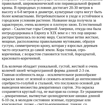
правильной, ширококонической или пирамидальной формой
кроны. В природных условиях достигает 20-30 метров в
высоту и 6-8 метров в диаметре, культурные сорта могут быть
более компактными. Нетребовательное в уходе и устойчивое к
городским условиям растение. Название вида получила за
характерную, очень колючую и плотную хвою. Естественный
ареал – Скалистые горы Северной Америки, откуда она была
интродуцирована в Европу в XIX веке и с тех пор широко
распространилась по всему миру. Скелетные ветви жесткие,
мощные, расположены правильными мутовками, образуя
густую, симметричную крону, которая у взрослых деревьев
часто опускается до самой земли. Кора тонкая, серо-
коричневая, с возрастом становится толстой, бороздчатой,
красновато-коричневой.
Ель колючая обладает уникальной, густой, жесткой и очень
колючей хвоей четырехгранной формы длиной 2-3 см.
Главная особенность вида – исключительное разнообразие
окраски хвои: от зеленой и сизовато-зеленой до интенсивной
серебристо-голубой и стальной, что послужило основой для
выведения множества декоративных сортов. Эта окраска
сохраняется круглый год, не выгорая на солнце. Ее украшение
– декоративные, вытянутые цилиндрические шишки длиной
6-10 см, в молодом состоянии зеленые, пурпурные или
красноватые, позже – светло-коричневые, тонкие, со