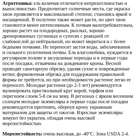
Агротехника:
ель колючая отличается неприхотливостью и
выносливостью. Предпочитает солнечные места, где окраска
хвои проявляется в максимальной степени, становясь яркой и
насыщенной. В полутени также может расти, но цвет хвои
становится менее интенсивным. К почвам малотребовательна,
хорошо растет на плодородных, рыхлых, хорошо
дренированных суглинках и супесях с реакцией от
слабокислой до нейтральной, но может мириться и с более
бедными почвами. Не переносит застоя воды, заболачивания
и сильного уплотнения почвы. Ель влаголюбива, нуждается в
регулярном поливе в засушливые периоды и в первые годы
после посадки, отзывчива на дождевание кроны. Весной
проводят санитарную обрезку, удаляя сухие и поврежденные
ветви; формовочная обрезка для поддержания правильной
формы не требуется, но при необходимости растение легко ее
переносит. Молодые растения (до 2-3 лет) рекомендуется
мульчировать приствольный круг корой, торфом или
перегноем слоем 5-8 см на зиму. В регионах с ярким весенним
солнцем молодые экземпляры в первые годы после посадки
рекомендуется притенять, обернув крону укрывным
материалом для защиты от ожогов. Взрослые экземпляры
зимуют без укрытия, обладая очень высокой
морозостойкостью.
Морозостойкость:
очень высокая, до -40°C. Зона USDA 2-4.