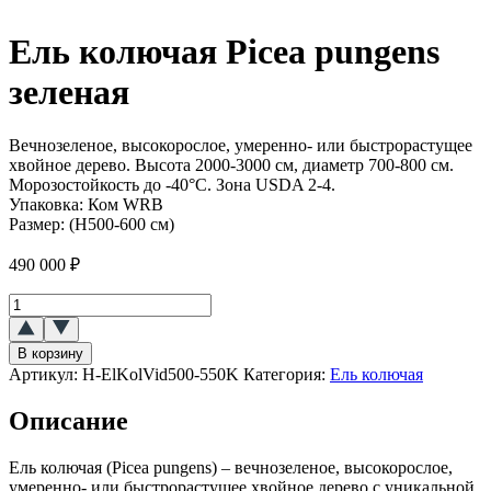
Ель колючая Picea pungens
зеленая
Вечнозеленое, высокорослое, умеренно- или быстрорастущее
хвойное дерево. Высота 2000-3000 см, диаметр 700-800 см.
Морозостойкость до -40°C. Зона USDA 2-4.
Упаковка:
Ком WRB
Размер:
(H500-600 см)
490 000
₽
Количество
товара
Ель
В корзину
колючая
Артикул:
H-ElKolVid500-550K
Категория:
Ель колючая
(Picea
pungens)
Описание
(зеленая)
Ель колючая (Picea pungens) – вечнозеленое, высокорослое,
умеренно- или быстрорастущее хвойное дерево с уникальной,