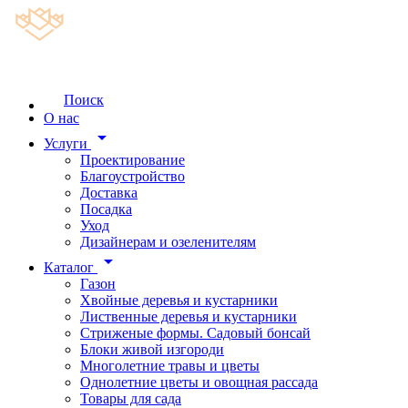
Поиск
О нас
arrow_drop_down
Услуги
Проектирование
Благоустройство
Доставка
Посадка
Уход
Дизайнерам и озеленителям
arrow_drop_down
Каталог
Газон
Хвойные деревья и кустарники
Лиственные деревья и кустарники
Стриженые формы. Садовый бонсай
Блоки живой изгороди
Многолетние травы и цветы
Однолетние цветы и овощная рассада
Товары для сада