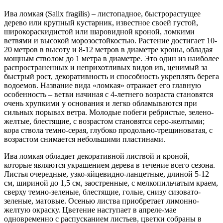
Ива ломкая (Salix fragilis) – листопадное, быстрорастущее
дерево или крупный кустарник, известное своей густой,
широкораскидистой или шаровидной кроной, ломкими
ветвями и высокой морозостойкостью. Растение достигает 10-
20 метров в высоту и 8-12 метров в диаметре кроны, обладая
мощным стволом до 1 метра в диаметре. Это один из наиболее
распространенных и неприхотливых видов ив, ценимый за
быстрый рост, декоративность и способность укреплять берега
водоемов. Название вида «ломкая» отражает его главную
особенность – ветви начиная с 4-летнего возраста становятся
очень хрупкими у основания и легко обламываются при
сильных порывах ветра. Молодые побеги ребристые, зелено-
желтые, блестящие, с возрастом становятся серо-желтыми;
кора ствола темно-серая, глубоко продольно-трещиноватая, с
возрастом снимается небольшими пластинами.
Ива ломкая обладает декоративной листвой и кроной,
которые являются украшением дерева в течение всего сезона.
Листья очередные, узко-яйцевидно-ланцетные, длиной 5-12
см, шириной до 1,5 см, заостренные, с мелкопильчатым краем,
сверху темно-зеленые, блестящие, голые, снизу сизовато-
зеленые, матовые. Осенью листва приобретает лимонно-
желтую окраску. Цветение наступает в апреле-мае
одновременно с распусканием листьев, цветки собраны в