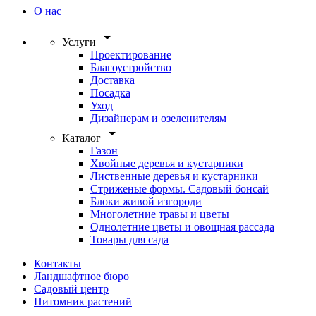
О нас
arrow_drop_down
Услуги
Проектирование
Благоустройство
Доставка
Посадка
Уход
Дизайнерам и озеленителям
arrow_drop_down
Каталог
Газон
Хвойные деревья и кустарники
Лиственные деревья и кустарники
Стриженые формы. Садовый бонсай
Блоки живой изгороди
Многолетние травы и цветы
Однолетние цветы и овощная рассада
Товары для сада
Контакты
Ландшафтное бюро
Садовый центр
Питомник растений