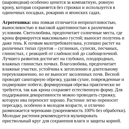
(шаровидная) особенно ценится за компактную, ровную
крону, которая сохраняется без стрижки и используется в
одиночных посадках, рокариях и японских садах.
Агротехника:
ива ломкая отличается неприхотливостью,
выносливостью и высокой адаптивностью к различным
условиям. Светолюбива, предпочитает солнечные места, где
крона формируется максимально густой; выносит полутень и
даже тень. К почвам малотребовательна, успешно растет на
различных типах грунтов – суглинках, супесях, песчаных,
глинистых, с реакцией от слабокислой до слабощелочной.
Лучшего развития достигает на глубоких, плодородных,
влажных глинистых почвах. Влаголюбива, предпочитает
влажные участки, устойчива к затоплению и длительному
переувлажнению, но не выносит засоленных почв. Весной
проводят санитарную обрезку, удаляя сухие, поврежденные и
подмерзшие побеги; формирующая обрезка практически не
требуется, так как крона сохраняет естественную форму. Для
поддержания декоративности можно проводить стрижку,
которую ива переносит хорошо. Растение легко переносит
пересадку, особенно в молодом возрасте, и отлично
размножается черенками (укореняемость 100% без обработки).
Молодые растения рекомендуется мульчировать
приствольный круг для сохранения влаги и защиты корней.