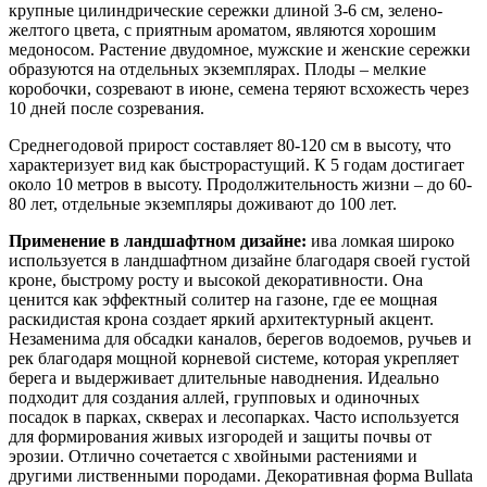
крупные цилиндрические сережки длиной 3-6 см, зелено-
желтого цвета, с приятным ароматом, являются хорошим
медоносом. Растение двудомное, мужские и женские сережки
образуются на отдельных экземплярах. Плоды – мелкие
коробочки, созревают в июне, семена теряют всхожесть через
10 дней после созревания.
Среднегодовой прирост составляет 80-120 см в высоту, что
характеризует вид как быстрорастущий. К 5 годам достигает
около 10 метров в высоту. Продолжительность жизни – до 60-
80 лет, отдельные экземпляры доживают до 100 лет.
Применение в ландшафтном дизайне:
ива ломкая широко
используется в ландшафтном дизайне благодаря своей густой
кроне, быстрому росту и высокой декоративности. Она
ценится как эффектный солитер на газоне, где ее мощная
раскидистая крона создает яркий архитектурный акцент.
Незаменима для обсадки каналов, берегов водоемов, ручьев и
рек благодаря мощной корневой системе, которая укрепляет
берега и выдерживает длительные наводнения. Идеально
подходит для создания аллей, групповых и одиночных
посадок в парках, скверах и лесопарках. Часто используется
для формирования живых изгородей и защиты почвы от
эрозии. Отлично сочетается с хвойными растениями и
другими лиственными породами. Декоративная форма Bullata