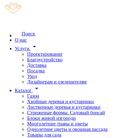
Поиск
О нас
arrow_drop_down
Услуги
Проектирование
Благоустройство
Доставка
Посадка
Уход
Дизайнерам и озеленителям
arrow_drop_down
Каталог
Газон
Хвойные деревья и кустарники
Лиственные деревья и кустарники
Стриженые формы. Садовый бонсай
Блоки живой изгороди
Многолетние травы и цветы
Однолетние цветы и овощная рассада
Товары для сада