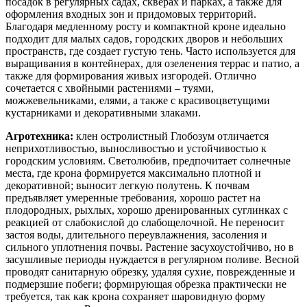
посадок в регулярных садах, скверах и парках, а также для
оформления входных зон и придомовых территорий.
Благодаря медленному росту и компактной кроне идеально
подходит для малых садов, городских дворов и небольших
пространств, где создает густую тень. Часто используется для
выращивания в контейнерах, для озеленения террас и патио, а
также для формирования живых изгородей. Отлично
сочетается с хвойными растениями – туями,
можжевельниками, елями, а также с красивоцветущими
кустарниками и декоративными злаками.
Агротехника:
клен остролистный Глобозум отличается
неприхотливостью, выносливостью и устойчивостью к
городским условиям. Светолюбив, предпочитает солнечные
места, где крона формируется максимально плотной и
декоративной; выносит легкую полутень. К почвам
предъявляет умеренные требования, хорошо растет на
плодородных, рыхлых, хорошо дренированных суглинках с
реакцией от слабокислой до слабощелочной. Не переносит
застоя воды, длительного переувлажнения, засоления и
сильного уплотнения почвы. Растение засухоустойчиво, но в
засушливые периоды нуждается в регулярном поливе. Весной
проводят санитарную обрезку, удаляя сухие, поврежденные и
подмерзшие побеги; формирующая обрезка практически не
требуется, так как крона сохраняет шаровидную форму