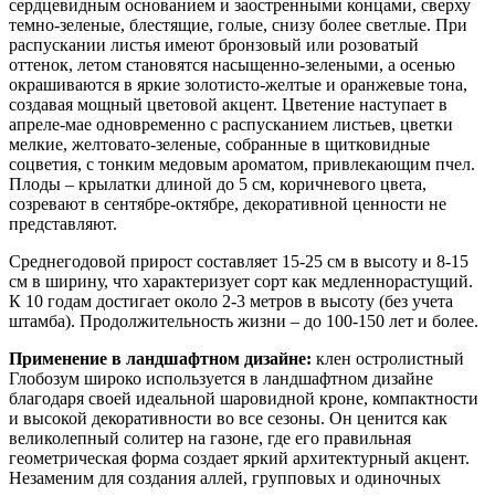
сердцевидным основанием и заостренными концами, сверху
темно-зеленые, блестящие, голые, снизу более светлые. При
распускании листья имеют бронзовый или розоватый
оттенок, летом становятся насыщенно-зелеными, а осенью
окрашиваются в яркие золотисто-желтые и оранжевые тона,
создавая мощный цветовой акцент. Цветение наступает в
апреле-мае одновременно с распусканием листьев, цветки
мелкие, желтовато-зеленые, собранные в щитковидные
соцветия, с тонким медовым ароматом, привлекающим пчел.
Плоды – крылатки длиной до 5 см, коричневого цвета,
созревают в сентябре-октябре, декоративной ценности не
представляют.
Среднегодовой прирост составляет 15-25 см в высоту и 8-15
см в ширину, что характеризует сорт как медленнорастущий.
К 10 годам достигает около 2-3 метров в высоту (без учета
штамба). Продолжительность жизни – до 100-150 лет и более.
Применение в ландшафтном дизайне:
клен остролистный
Глобозум широко используется в ландшафтном дизайне
благодаря своей идеальной шаровидной кроне, компактности
и высокой декоративности во все сезоны. Он ценится как
великолепный солитер на газоне, где его правильная
геометрическая форма создает яркий архитектурный акцент.
Незаменим для создания аллей, групповых и одиночных