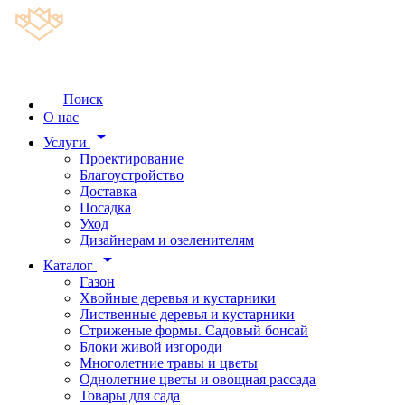
Поиск
О нас
arrow_drop_down
Услуги
Проектирование
Благоустройство
Доставка
Посадка
Уход
Дизайнерам и озеленителям
arrow_drop_down
Каталог
Газон
Хвойные деревья и кустарники
Лиственные деревья и кустарники
Стриженые формы. Садовый бонсай
Блоки живой изгороди
Многолетние травы и цветы
Однолетние цветы и овощная рассада
Товары для сада