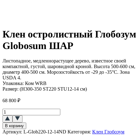
Клен остролистный Глобозум
Globosum ШАР
Листопадное, медленнорастущее дерево, известное своей
компактной, густой, шаровидной кроной. Высота 500-600 см,
диаметр 400-500 см. Морозостойкость от -29 до -35°C. Зона
USDA 4.
Упаковка:
Ком WRB
Размер:
(H300-350 ST220 STU12-14 см)
68 800
₽
Количество
товара
Клен
В корзину
остролистный
Артикул:
L-Glob220-12-14ND
Категория:
Клен Глобозум
Глобозум
(Globosum)