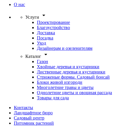
О нас
arrow_drop_down
Услуги
Проектирование
Благоустройство
Доставка
Посадка
Уход
Дизайнерам и озеленителям
arrow_drop_down
Каталог
Газон
Хвойные деревья и кустарники
Лиственные деревья и кустарники
Стриженые формы. Садовый бонсай
Блоки живой изгороди
Многолетние травы и цветы
Однолетние цветы и овощная рассада
Товары для сада
Контакты
Ландшафтное бюро
Садовый центр
Питомник растений