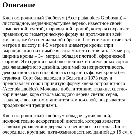
Описание
ШАР
Клен остролистный Глобозум (Acer platanoides Globosum) –
листопадное, медленнорастущее дерево, известное своей
компактной, густой, шаровидной кроной, которая сохраняет
правильную геометрическую форму на протяжении всей
жизни даже без специальной обрезки. Растение достигает 5-6
метров в высоту и 4-5 метров в диаметре кроны (при
выращивании на штамбе высота может составлять 2-3 метра,
ширина кроны – 3-4 метра), обладая плотной, сферической
формой. Это один из наиболее ценных и популярных сортов
для ландшафтного дизайна, ценимый за неприхотливость,
декоративность и способность сохранять форму кроны без
стрижки. Сорт был выведен в Бельгии в 1873 году и
представляет собой привитую форму клена остролистного
(Acer platanoides). Молодые побеги тонкие, гладкие, светло-
коричневые; кора ствола молодого дерева светло-серая,
гладкая, с возрастом становится темно-серой, покрывается
продольными трещинами.
Клен остролистный Глобозум обладает уникальной,
исключительно декоративной листвой, которая является
главным украшением дерева в течение всего сезона. Листья
очередные, крупные, пяти-семилопастные, длиной до 15 см, с