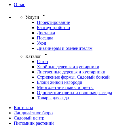
О нас
arrow_drop_down
Услуги
Проектирование
Благоустройство
Доставка
Посадка
Уход
Дизайнерам и озеленителям
arrow_drop_down
Каталог
Газон
Хвойные деревья и кустарники
Лиственные деревья и кустарники
Стриженые формы. Садовый бонсай
Блоки живой изгороди
Многолетние травы и цветы
Однолетние цветы и овощная рассада
Товары для сада
Контакты
Ландшафтное бюро
Садовый центр
Питомник растений