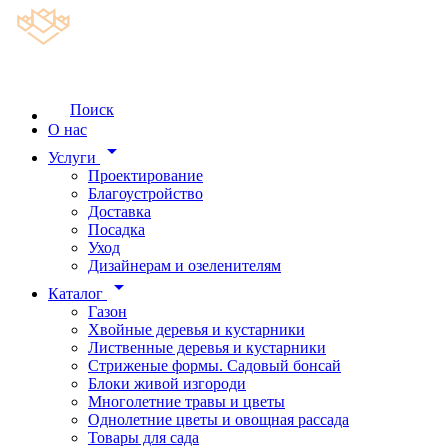
Поиск
О нас
arrow_drop_down
Услуги
Проектирование
Благоустройство
Доставка
Посадка
Уход
Дизайнерам и озеленителям
arrow_drop_down
Каталог
Газон
Хвойные деревья и кустарники
Лиственные деревья и кустарники
Стриженые формы. Садовый бонсай
Блоки живой изгороди
Многолетние травы и цветы
Однолетние цветы и овощная рассада
Товары для сада