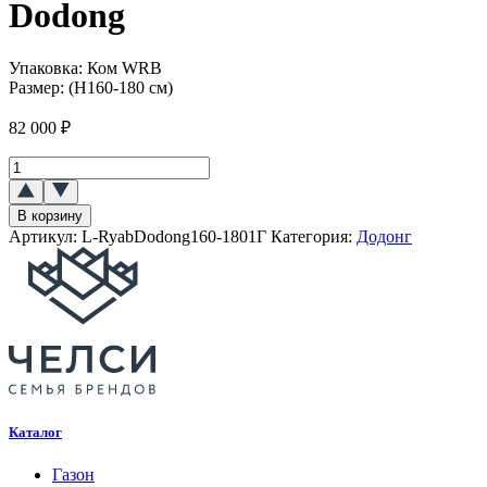
Dodong
Упаковка:
Ком WRB
Размер:
(H160-180 см)
82 000
₽
Количество
товара
Рябина
В корзину
обыкновенная
Артикул:
L-RyabDodong160-1801Г
Категория:
Додонг
Додонг
(Dodong)
Каталог
Газон