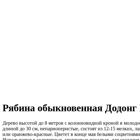
Рябина обыкновенная Додонг
Дерево высотой до 8 метров с колонновидной кроной в молодос
длиной до 30 см, непарноперистые, состоят из 12-15 мелких, 
или оранжево-красные. Цветет в конце мая белыми соцветиями
Используется в солитерных, групповых посадках, для создания