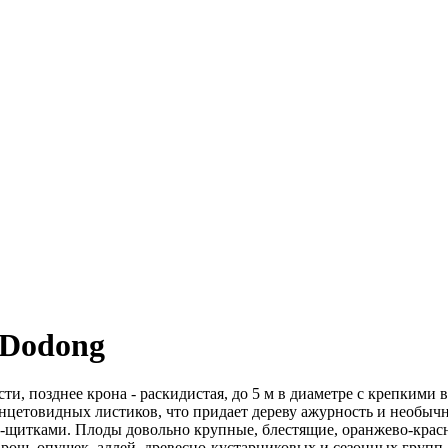
 Dodong
ти, позднее крона - раскидистая, до 5 м в диаметре с крепкими
ланцетовидных листиков, что придает дереву ажурность и необы
-щитками. Плоды довольно крупные, блестящие, оранжево-красн
 рощ, опушек, аллей, древесно-кустарниковых и сезонных групп.