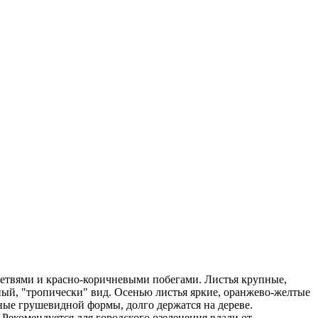
 ветвями и красно-коричневыми побегами. Листья крупные,
чный, "тропически" вид. Осенью листья яркие, оранжево-желтые
ые грушевидной формы, долго держатся на дереве.
 Рекомендуется для городского озеленения вдали от