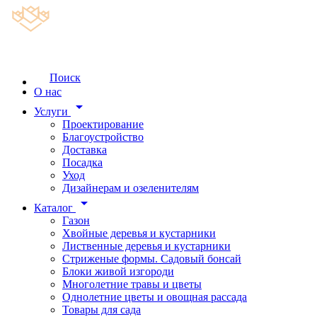
Поиск
О нас
arrow_drop_down
Услуги
Проектирование
Благоустройство
Доставка
Посадка
Уход
Дизайнерам и озеленителям
arrow_drop_down
Каталог
Газон
Хвойные деревья и кустарники
Лиственные деревья и кустарники
Стриженые формы. Садовый бонсай
Блоки живой изгороди
Многолетние травы и цветы
Однолетние цветы и овощная рассада
Товары для сада