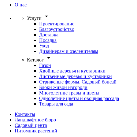
О нас
arrow_drop_down
Услуги
Проектирование
Благоустройство
Доставка
Посадка
Уход
Дизайнерам и озеленителям
arrow_drop_down
Каталог
Газон
Хвойные деревья и кустарники
Лиственные деревья и кустарники
Стриженые формы. Садовый бонсай
Блоки живой изгороди
Многолетние травы и цветы
Однолетние цветы и овощная рассада
Товары для сада
Контакты
Ландшафтное бюро
Садовый центр
Питомник растений