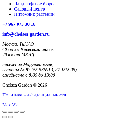
Ландшафтное бюро
Садовый центр
Питомник растений
+7 967 073 30 18
info@chelsea-garden.ru
Москва, ТиНАО
40-ой км Киевского шоссе
20 км от МКАД
поселение Марушкинское,
квартал № 83 (55.566013, 37.150995)
ежедневно с 8:00 до 19:00
Chelsea Garden © 2026
Политика конфиденциальности
Max
Vk
rulet
gates
blackjack
casibom
casibom
casibom
casibom
oyna
of
oyna
giriş
giriş