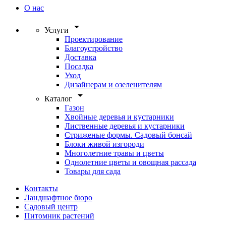
О нас
arrow_drop_down
Услуги
Проектирование
Благоустройство
Доставка
Посадка
Уход
Дизайнерам и озеленителям
arrow_drop_down
Каталог
Газон
Хвойные деревья и кустарники
Лиственные деревья и кустарники
Стриженые формы. Садовый бонсай
Блоки живой изгороди
Многолетние травы и цветы
Однолетние цветы и овощная рассада
Товары для сада
Контакты
Ландшафтное бюро
Садовый центр
Питомник растений