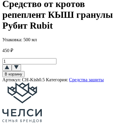
Средство от кротов
репеплент КЫШ гранулы
Рубит Rubit
Упаковка:
500 мл
450
₽
Количество
товара
Средство
В корзину
от
Артикул:
CH-Kish0.5
Категория:
Средства защиты
кротов
репеплент
КЫШ
гранулы
Рубит
Rubit