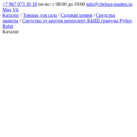
+7 967 073 30 18
пн-вс: с 08:00 до 19:00
info@chelsea-garden.ru
Max
Vk
Каталог
/
Товары для сада
/
Садовая химия
/
Средства
защиты
/
Средство от кротов репеплент КЫШ гранулы Рубит
Rubit
Каталог