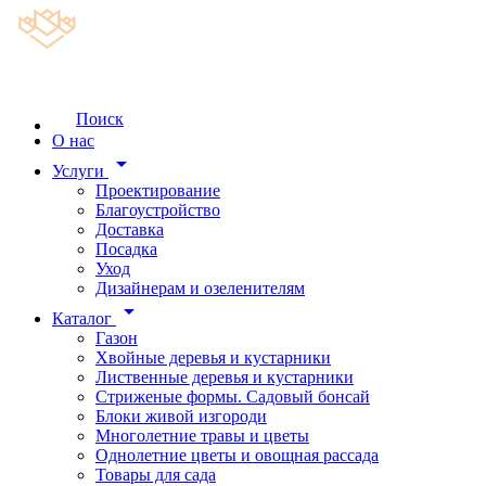
Поиск
О нас
arrow_drop_down
Услуги
Проектирование
Благоустройство
Доставка
Посадка
Уход
Дизайнерам и озеленителям
arrow_drop_down
Каталог
Газон
Хвойные деревья и кустарники
Лиственные деревья и кустарники
Стриженые формы. Садовый бонсай
Блоки живой изгороди
Многолетние травы и цветы
Однолетние цветы и овощная рассада
Товары для сада