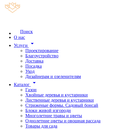
Поиск
О нас
arrow_drop_down
Услуги
Проектирование
Благоустройство
Доставка
Посадка
Уход
Дизайнерам и озеленителям
arrow_drop_down
Каталог
Газон
Хвойные деревья и кустарники
Лиственные деревья и кустарники
Стриженые формы. Садовый бонсай
Блоки живой изгороди
Многолетние травы и цветы
Однолетние цветы и овощная рассада
Товары для сада