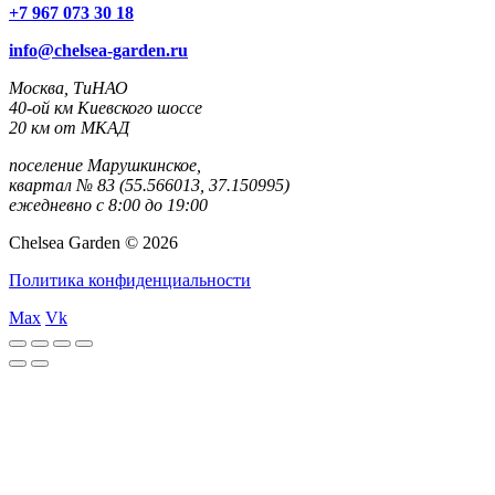
+7 967 073 30 18
info@chelsea-garden.ru
Москва, ТиНАО
40-ой км Киевского шоссе
20 км от МКАД
поселение Марушкинское,
квартал № 83 (55.566013, 37.150995)
ежедневно с 8:00 до 19:00
Chelsea Garden © 2026
Политика конфиденциальности
Max
Vk
rulet
gates
blackjack
casibom
casibom
casibom
casibom
oyna
of
oyna
giriş
giriş
olympus