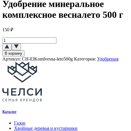
Удобрение минеральное
комплексное весналето 500 г
150
₽
Количество
товара
Удобрение
В корзину
минеральное
Артикул:
CH-ElKomlvesna-leto500g
Категория:
Удобрения
комплексное
весна-
лето
500
г
Каталог
Газон
Хвойные деревья и кустарники