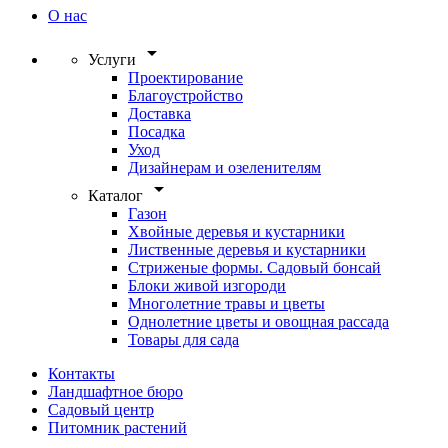
О нас
arrow_drop_down
Услуги
Проектирование
Благоустройство
Доставка
Посадка
Уход
Дизайнерам и озеленителям
arrow_drop_down
Каталог
Газон
Хвойные деревья и кустарники
Лиственные деревья и кустарники
Стриженые формы. Садовый бонсай
Блоки живой изгороди
Многолетние травы и цветы
Однолетние цветы и овощная рассада
Товары для сада
Контакты
Ландшафтное бюро
Садовый центр
Питомник растений