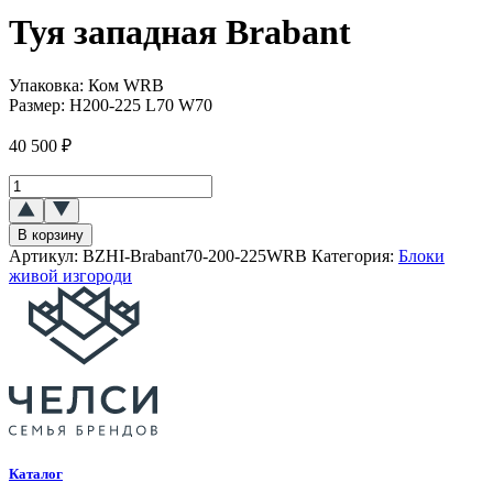
Туя западная Brabant
Упаковка:
Ком WRB
Размер:
Н200-225 L70 W70
40 500
₽
Количество
товара
Туя
В корзину
западная
Артикул:
BZHI-Brabant70-200-225WRB
Категория:
Блоки
(Brabant)
живой изгороди
Каталог