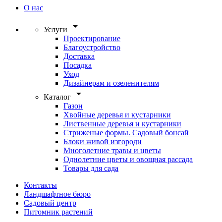
О нас
arrow_drop_down
Услуги
Проектирование
Благоустройство
Доставка
Посадка
Уход
Дизайнерам и озеленителям
arrow_drop_down
Каталог
Газон
Хвойные деревья и кустарники
Лиственные деревья и кустарники
Стриженые формы. Садовый бонсай
Блоки живой изгороди
Многолетние травы и цветы
Однолетние цветы и овощная рассада
Товары для сада
Контакты
Ландшафтное бюро
Садовый центр
Питомник растений