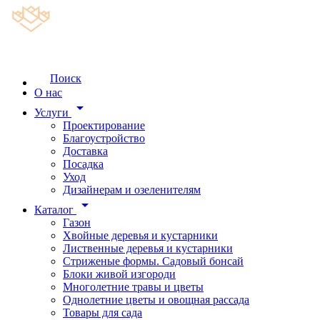
Поиск
О нас
arrow_drop_down
Услуги
Проектирование
Благоустройство
Доставка
Посадка
Уход
Дизайнерам и озеленителям
arrow_drop_down
Каталог
Газон
Хвойные деревья и кустарники
Лиственные деревья и кустарники
Стриженые формы. Садовый бонсай
Блоки живой изгороди
Многолетние травы и цветы
Однолетние цветы и овощная рассада
Товары для сада