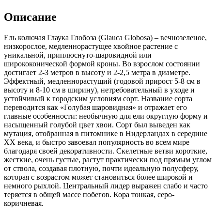
(Glauca
Описание
Globosa)
Ель колючая Глаука Глобоза (Glauca Globosa) – вечнозеленое,
низкорослое, медленнорастущее хвойное растение с
уникальной, приплюснуто-шаровидной или
ширококонической формой кроны. Во взрослом состоянии
достигает 2-3 метров в высоту и 2-2,5 метра в диаметре.
Эффектный, медленнорастущий (годовой прирост 5-8 см в
высоту и 8-10 см в ширину), нетребовательный в уходе и
устойчивый к городским условиям сорт. Название сорта
переводится как «Голубая шаровидная» и отражает его
главные особенности: необычную для ели округлую форму и
насыщенный голубой цвет хвои. Сорт был выведен как
мутация, отобранная в питомнике в Нидерландах в середине
XX века, и быстро завоевал популярность во всем мире
благодаря своей декоративности. Скелетные ветви короткие,
жесткие, очень густые, растут практически под прямым углом
от ствола, создавая плотную, почти идеальную полусферу,
которая с возрастом может становиться более широкой и
немного рыхлой. Центральный лидер выражен слабо и часто
теряется в общей массе побегов. Кора тонкая, серо-
коричневая.