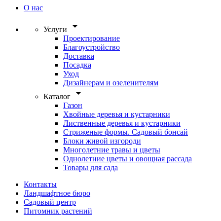
О нас
arrow_drop_down
Услуги
Проектирование
Благоустройство
Доставка
Посадка
Уход
Дизайнерам и озеленителям
arrow_drop_down
Каталог
Газон
Хвойные деревья и кустарники
Лиственные деревья и кустарники
Стриженые формы. Садовый бонсай
Блоки живой изгороди
Многолетние травы и цветы
Однолетние цветы и овощная рассада
Товары для сада
Контакты
Ландшафтное бюро
Садовый центр
Питомник растений