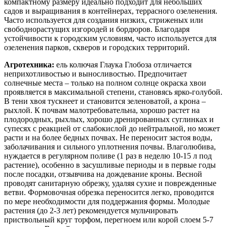
компактному размеру идеально подходит для небольших
садов и выращивания в контейнерах, террасного озеленения.
Часто используется для создания низких, стриженых или
свободнорастущих изгородей и бордюров. Благодаря
устойчивости к городским условиям, часто используется для
озеленения парков, скверов и городских территорий.
Агротехника:
ель колючая Глаука Глобоза отличается
неприхотливостью и выносливостью. Предпочитает
солнечные места – только на полном солнце окраска хвои
проявляется в максимальной степени, становясь ярко-голубой.
В тени хвоя тускнеет и становится зеленоватой, а крона –
рыхлой. К почвам малотребовательна, хорошо растет на
плодородных, рыхлых, хорошо дренированных суглинках и
супесях с реакцией от слабокислой до нейтральной, но может
расти и на более бедных почвах. Не переносит застоя воды,
заболачивания и сильного уплотнения почвы. Влаголюбива,
нуждается в регулярном поливе (1 раз в неделю 10-15 л под
растение), особенно в засушливые периоды и в первые годы
после посадки, отзывчива на дождевание кроны. Весной
проводят санитарную обрезку, удаляя сухие и поврежденные
ветви. Формовочная обрезка переносится легко, проводится
по мере необходимости для поддержания формы. Молодые
растения (до 2-3 лет) рекомендуется мульчировать
приствольный круг торфом, перегноем или корой слоем 5-7