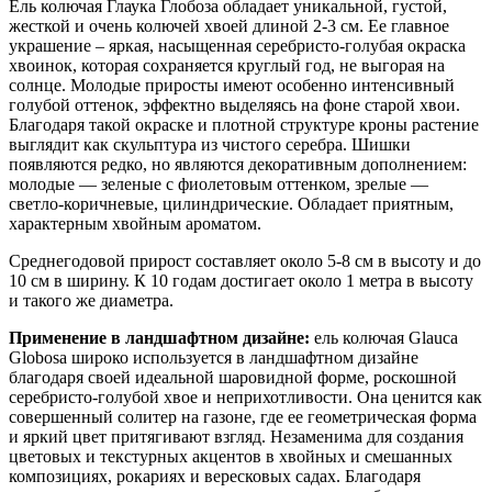
Ель колючая Глаука Глобоза обладает уникальной, густой,
жесткой и очень колючей хвоей длиной 2-3 см. Ее главное
украшение – яркая, насыщенная серебристо-голубая окраска
хвоинок, которая сохраняется круглый год, не выгорая на
солнце. Молодые приросты имеют особенно интенсивный
голубой оттенок, эффектно выделяясь на фоне старой хвои.
Благодаря такой окраске и плотной структуре кроны растение
выглядит как скульптура из чистого серебра. Шишки
появляются редко, но являются декоративным дополнением:
молодые — зеленые с фиолетовым оттенком, зрелые —
светло-коричневые, цилиндрические. Обладает приятным,
характерным хвойным ароматом.
Среднегодовой прирост составляет около 5-8 см в высоту и до
10 см в ширину. К 10 годам достигает около 1 метра в высоту
и такого же диаметра.
Применение в ландшафтном дизайне:
ель колючая Glauca
Globosa широко используется в ландшафтном дизайне
благодаря своей идеальной шаровидной форме, роскошной
серебристо-голубой хвое и неприхотливости. Она ценится как
совершенный солитер на газоне, где ее геометрическая форма
и яркий цвет притягивают взгляд. Незаменима для создания
цветовых и текстурных акцентов в хвойных и смешанных
композициях, рокариях и вересковых садах. Благодаря