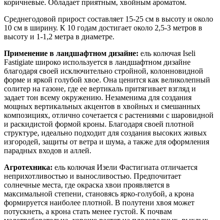
коричневые. Обладает приятным, хвойным ароматом.
Среднегодовой прирост составляет 15-25 см в высоту и около
10 см в ширину. К 10 годам достигает около 2,5-3 метров в
высоту и 1-1,2 метра в диаметре.
Применение в ландшафтном дизайне:
ель колючая Iseli
Fastigiate широко используется в ландшафтном дизайне
благодаря своей исключительно стройной, колонновидной
форме и яркой голубой хвое. Она ценится как великолепный
солитер на газоне, где ее вертикаль притягивает взгляд и
задает тон всему окружению. Незаменима для создания
мощных вертикальных акцентов в хвойных и смешанных
композициях, отлично сочетается с растениями с шаровидной
и раскидистой формой кроны. Благодаря своей плотной
структуре, идеально подходит для создания высоких живых
изгородей, защиты от ветра и шума, а также для оформления
парадных входов и аллей.
Агротехника:
ель колючая Изели Фастигиата отличается
неприхотливостью и выносливостью. Предпочитает
солнечные места, где окраска хвои проявляется в
максимальной степени, становясь ярко-голубой, а крона
формируется наиболее плотной. В полутени хвоя может
потускнеть, а крона стать менее густой. К почвам