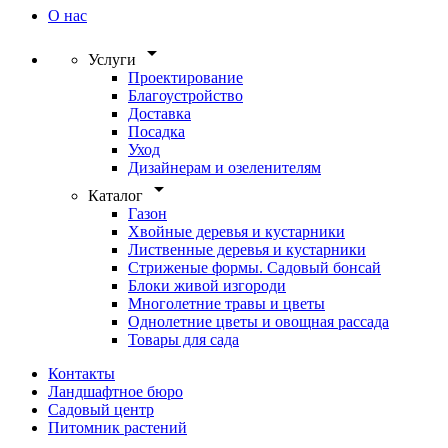
О нас
arrow_drop_down
Услуги
Проектирование
Благоустройство
Доставка
Посадка
Уход
Дизайнерам и озеленителям
arrow_drop_down
Каталог
Газон
Хвойные деревья и кустарники
Лиственные деревья и кустарники
Стриженые формы. Садовый бонсай
Блоки живой изгороди
Многолетние травы и цветы
Однолетние цветы и овощная рассада
Товары для сада
Контакты
Ландшафтное бюро
Садовый центр
Питомник растений