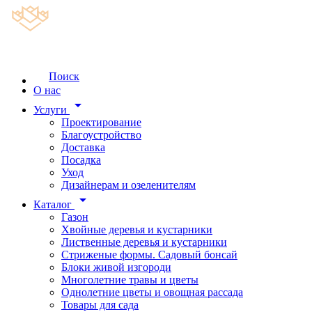
Поиск
О нас
arrow_drop_down
Услуги
Проектирование
Благоустройство
Доставка
Посадка
Уход
Дизайнерам и озеленителям
arrow_drop_down
Каталог
Газон
Хвойные деревья и кустарники
Лиственные деревья и кустарники
Стриженые формы. Садовый бонсай
Блоки живой изгороди
Многолетние травы и цветы
Однолетние цветы и овощная рассада
Товары для сада