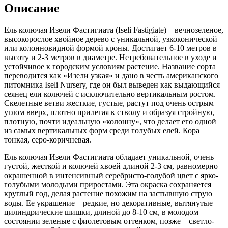
Описание
Fastigiate)
Ель колючая Изели Фастигиата (Iseli Fastigiate) – вечнозеленое,
высокорослое хвойное дерево с уникальной, узкоконической
или колонновидной формой кроны. Достигает 6-10 метров в
высоту и 2-3 метров в диаметре. Нетребовательное в уходе и
устойчивое к городским условиям растение. Название сорта
переводится как «Изели узкая» и дано в честь американского
питомника Iseli Nursery, где он был выведен как выдающийся
сеянец ели колючей с исключительно вертикальным ростом.
Скелетные ветви жесткие, густые, растут под очень острым
углом вверх, плотно прилегая к стволу и образуя стройную,
плотную, почти идеальную «колонну», что делает его одной
из самых вертикальных форм среди голубых елей. Кора
тонкая, серо-коричневая.
Ель колючая Изели Фастигиата обладает уникальной, очень
густой, жесткой и колючей хвоей длиной 2-3 см, равномерно
окрашенной в интенсивный серебристо-голубой цвет с ярко-
голубыми молодыми приростами. Эта окраска сохраняется
круглый год, делая растение похожим на застывшую струю
воды. Ее украшение – редкие, но декоративные, вытянутые
цилиндрические шишки, длиной до 8-10 см, в молодом
состоянии зеленые с фиолетовым оттенком, позже – светло-