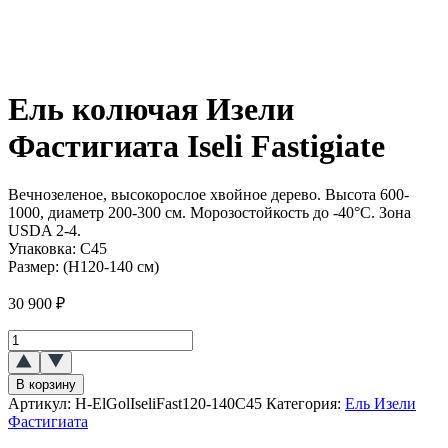
Ель колючая Изели
Фастигиата Iseli Fastigiate
Вечнозеленое, высокорослое хвойное дерево. Высота 600-
1000, диаметр 200-300 см. Морозостойкость до -40°C. Зона
USDA 2-4.
Упаковка:
С45
Размер:
(Н120-140 см)
30 900
₽
Количество
товара
Ель
В корзину
колючая
Артикул:
H-ElGolIseliFast120-140C45
Категория:
Ель Изели
Изели
Фастигиата
Фастигиата
(Iseli