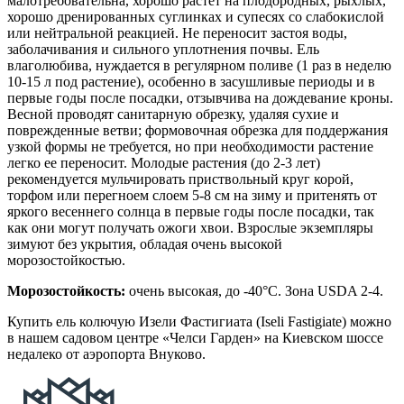
малотребовательна, хорошо растет на плодородных, рыхлых,
хорошо дренированных суглинках и супесях со слабокислой
или нейтральной реакцией. Не переносит застоя воды,
заболачивания и сильного уплотнения почвы. Ель
влаголюбива, нуждается в регулярном поливе (1 раз в неделю
10-15 л под растение), особенно в засушливые периоды и в
первые годы после посадки, отзывчива на дождевание кроны.
Весной проводят санитарную обрезку, удаляя сухие и
поврежденные ветви; формовочная обрезка для поддержания
узкой формы не требуется, но при необходимости растение
легко ее переносит. Молодые растения (до 2-3 лет)
рекомендуется мульчировать приствольный круг корой,
торфом или перегноем слоем 5-8 см на зиму и притенять от
яркого весеннего солнца в первые годы после посадки, так
как они могут получать ожоги хвои. Взрослые экземпляры
зимуют без укрытия, обладая очень высокой
морозостойкостью.
Морозостойкость:
очень высокая, до -40°C. Зона USDA 2-4.
Купить ель колючую Изели Фастигиата (Iseli Fastigiate) можно
в нашем садовом центре «Челси Гарден» на Киевском шоссе
недалеко от аэропорта Внуково.