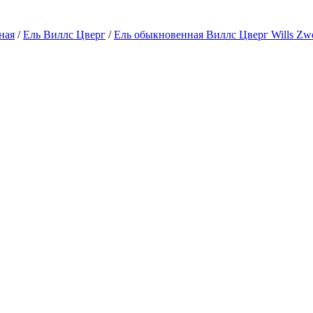
ная
/
Ель Виллс Цверг
/
Ель обыкновенная Виллс Цверг Wills Zw