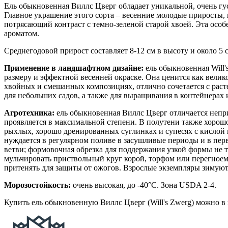
Ель обыкновенная Виллс Цверг обладает уникальной, очень гус
Главное украшение этого сорта – весенние молодые приросты,
потрясающий контраст с темно-зеленой старой хвоей. Эта осо
ароматом.
Среднегодовой прирост составляет 8-12 см в высоту и около 5 см
Применение в ландшафтном дизайне:
ель обыкновенная Will
размеру и эффектной весенней окраске. Она ценится как велик
хвойных и смешанных композициях, отлично сочетается с раст
для небольших садов, а также для выращивания в контейнерах 
Агротехника:
ель обыкновенная Виллс Цверг отличается непр
проявляется в максимальной степени. В полутени также хорошо
рыхлых, хорошо дренированных суглинках и супесях с кислой 
нуждается в регулярном поливе в засушливые периоды и в пер
ветви; формовочная обрезка для поддержания узкой формы не тр
мульчировать приствольный круг корой, торфом или перегноем
притенять для защиты от ожогов. Взрослые экземпляры зимуют
Морозостойкость:
очень высокая, до -40°C. Зона USDA 2-4.
Купить ель обыкновенную Виллс Цверг (Will's Zwerg) можно в