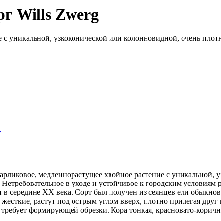
г Wills Zwerg
 с уникальной, узкоконической или колонновидной, очень плотн
г
 карликовое, медленнорастущее хвойное растение с уникальной,
е. Нетребовательное в уходе и устойчивое к городским условиям
ии в середине XX века. Сорт был получен из сеянцев ели обыкно
жесткие, растут под острым углом вверх, плотно прилегая друг 
е требует формирующей обрезки. Кора тонкая, красновато-коричн