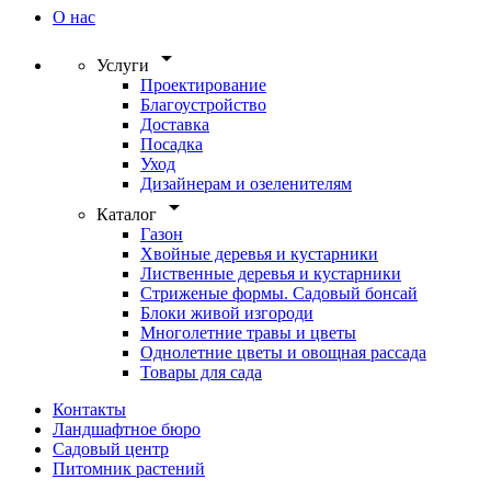
О нас
arrow_drop_down
Услуги
Проектирование
Благоустройство
Доставка
Посадка
Уход
Дизайнерам и озеленителям
arrow_drop_down
Каталог
Газон
Хвойные деревья и кустарники
Лиственные деревья и кустарники
Стриженые формы. Садовый бонсай
Блоки живой изгороди
Многолетние травы и цветы
Однолетние цветы и овощная рассада
Товары для сада
Контакты
Ландшафтное бюро
Садовый центр
Питомник растений