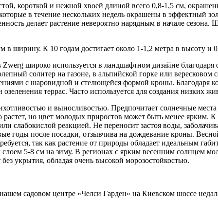
той, короткой и нежной хвоей длиной всего 0,8-1,5 см, окраше
 которые в течение нескольких недель окрашены в эффектный зо
бенность делает растение невероятно нарядным в начале сезона
 в ширину. К 10 годам достигает около 1-1,2 метра в высоту и 0,
's Zwerg широко используется в ландшафтном дизайне благодаря
олепный солитер на газоне, в альпийской горке или вересковом 
ениями с шаровидной и стелющейся формой кроны. Благодаря ко
и озеленения террас. Часто используется для создания низких ж
ихотливостью и выносливостью. Предпочитает солнечные места 
 растет, но цвет молодых приростов может быть менее ярким. К
или слабокислой реакцией. Не переносит застоя воды, заболачи
вые годы после посадки, отзывчива на дождевание кроны. Весно
ебуется, так как растение от природы обладает идеальным габит
 слоем 5-8 см на зиму. В регионах с ярким весенним солнцем м
 без укрытия, обладая очень высокой морозостойкостью.
 нашем садовом центре «Челси Гарден» на Киевском шоссе недал