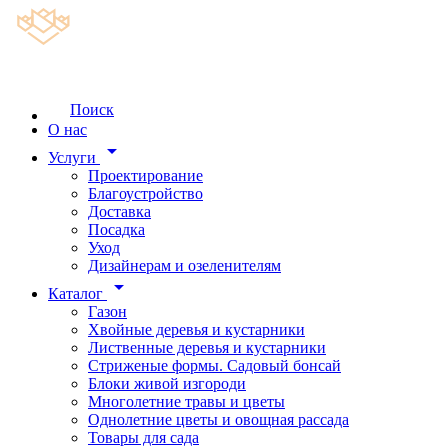
Поиск
О нас
arrow_drop_down
Услуги
Проектирование
Благоустройство
Доставка
Посадка
Уход
Дизайнерам и озеленителям
arrow_drop_down
Каталог
Газон
Хвойные деревья и кустарники
Лиственные деревья и кустарники
Стриженые формы. Садовый бонсай
Блоки живой изгороди
Многолетние травы и цветы
Однолетние цветы и овощная рассада
Товары для сада