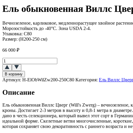
Ель обыкновенная Виллс Цвер
Вечнозеленое, карликовое, медленнорастущее хвойное растение
Морозостойкость до -40°C. Зона USDA 2-4.
Упаковка:
С80
Размер:
(H200-250 см)
66 000
₽
Количество
товара
Ель
В корзину
обыкновенная
Артикул:
H-ElObWilZw200-250C80
Категория:
Ель Виллс Цвер
Виллс
Цверг
Описание
(Will's
Zwerg)
Ель обыкновенная Виллс Цверг (Will's Zwerg) – вечнозеленое,
кроны. Достигает 2-3 метров в высоту и 0,8-1 метра в диаметр
дано в честь селекционера, который вывел этот сорт в Герман
идеальной форме. Скелетные ветви многочисленные, короткие, 
которая сохраняет свою декоративность с раннего возраста и н