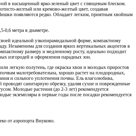
нной в насыщенный ярко-зеленый цвет с глянцевым блеском.
лотисто-желтый или кремово-желтый цвет, создавая
. Шишки появляются редко. Обладает легким, приятным хвойным
5-0,6 метра в диаметре.
 своей идеальной узкопирамидальной форме, компактному
саду. Незаменима для создания ярких вертикальных акцентов в
мпактному размеру и медленному росту, идеально подходит
ивых изгородей и оформления парадных зон.
или легкую полутень, где окраска хвои и молодых приростов
 почвам малотребовательна, хорошо растет на плодородных,
вания и сильного уплотнения почвы. Ель влаголюбива,
й проводят санитарную обрезку, удаляя сухие и поврежденные
усом. Молодые растения (до 2-3 лет) рекомендуется
олодые экземпляры в первые годы после посадки рекомендуется
еко от аэропорта Внуково.