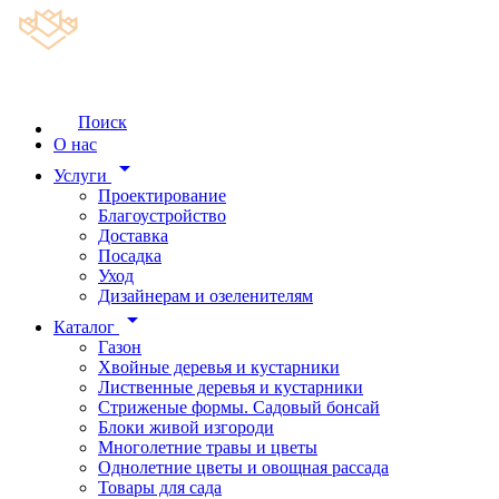
Поиск
О нас
arrow_drop_down
Услуги
Проектирование
Благоустройство
Доставка
Посадка
Уход
Дизайнерам и озеленителям
arrow_drop_down
Каталог
Газон
Хвойные деревья и кустарники
Лиственные деревья и кустарники
Стриженые формы. Садовый бонсай
Блоки живой изгороди
Многолетние травы и цветы
Однолетние цветы и овощная рассада
Товары для сада