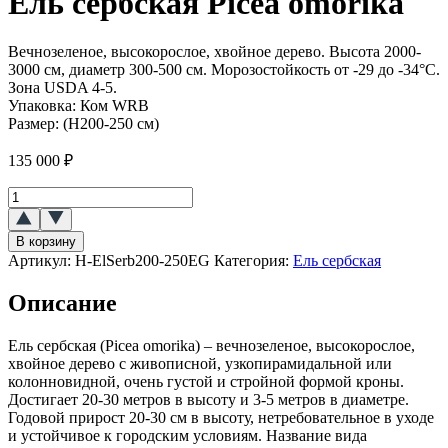
Ель сербская Picea omorika
Вечнозеленое, высокорослое, хвойное дерево. Высота 2000-
3000 см, диаметр 300-500 см. Морозостойкость от -29 до -34°C.
Зона USDA 4-5.
Упаковка:
Ком WRB
Размер:
(H200-250 см)
135 000
₽
Количество
товара
Ель
В корзину
сербская
Артикул:
H-ElSerb200-250EG
Категория:
Ель сербская
(Picea
omorika)
Описание
Ель сербская (Picea omorika) – вечнозеленое, высокорослое,
хвойное дерево с живописной, узкопирамидальной или
колонновидной, очень густой и стройной формой кроны.
Достигает 20-30 метров в высоту и 3-5 метров в диаметре.
Годовой прирост 20-30 см в высоту, нетребовательное в уходе
и устойчивое к городским условиям. Название вида