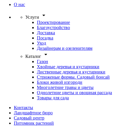
О нас
arrow_drop_down
Услуги
Проектирование
Благоустройство
Доставка
Посадка
Уход
Дизайнерам и озеленителям
arrow_drop_down
Каталог
Газон
Хвойные деревья и кустарники
Лиственные деревья и кустарники
Стриженые формы. Садовый бонсай
Блоки живой изгороди
Многолетние травы и цветы
Однолетние цветы и овощная рассада
Товары для сада
Контакты
Ландшафтное бюро
Садовый центр
Питомник растений