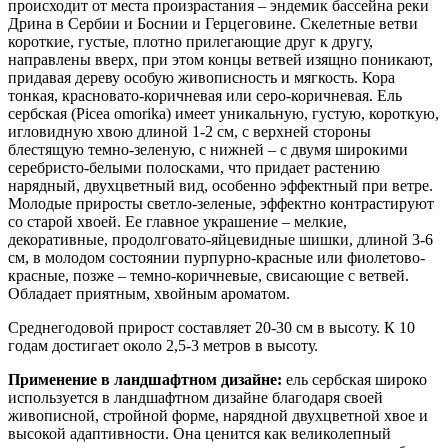
происходит от места произрастания – эндемик бассейна реки
Дрина в Сербии и Боснии и Герцеговине. Скелетные ветви
короткие, густые, плотно прилегающие друг к другу,
направлены вверх, при этом концы ветвей изящно поникают,
придавая дереву особую живописность и мягкость. Кора
тонкая, красновато-коричневая или серо-коричневая. Ель
сербская (Picea omorika) имеет уникальную, густую, короткую,
игловидную хвою длиной 1-2 см, с верхней стороны
блестящую темно-зеленую, с нижней – с двумя широкими
серебристо-белыми полосками, что придает растению
нарядный, двухцветный вид, особенно эффектный при ветре.
Молодые приросты светло-зеленые, эффектно контрастируют
со старой хвоей. Ее главное украшение – мелкие,
декоративные, продолговато-яйцевидные шишки, длиной 3-6
см, в молодом состоянии пурпурно-красные или фиолетово-
красные, позже – темно-коричневые, свисающие с ветвей.
Обладает приятным, хвойным ароматом.
Среднегодовой прирост составляет 20-30 см в высоту. К 10
годам достигает около 2,5-3 метров в высоту.
Применение в ландшафтном дизайне:
ель сербская широко
используется в ландшафтном дизайне благодаря своей
живописной, стройной форме, нарядной двухцветной хвое и
высокой адаптивности. Она ценится как великолепный