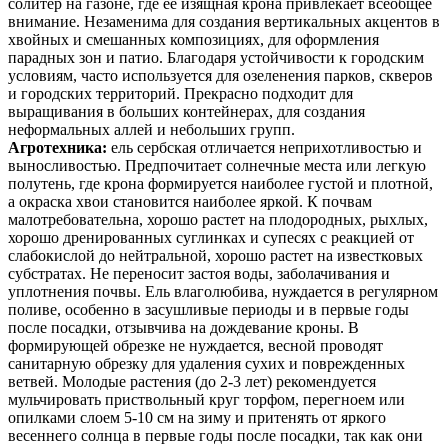
солитер на газоне, где ее изящная крона привлекает всеобщее
внимание. Незаменима для создания вертикальных акцентов в
хвойных и смешанных композициях, для оформления
парадных зон и патио. Благодаря устойчивости к городским
условиям, часто используется для озеленения парков, скверов
и городских территорий. Прекрасно подходит для
выращивания в больших контейнерах, для создания
неформальных аллей и небольших групп.
Агротехника:
ель сербская отличается неприхотливостью и
выносливостью. Предпочитает солнечные места или легкую
полутень, где крона формируется наиболее густой и плотной,
а окраска хвои становится наиболее яркой. К почвам
малотребовательна, хорошо растет на плодородных, рыхлых,
хорошо дренированных суглинках и супесях с реакцией от
слабокислой до нейтральной, хорошо растет на известковых
субстратах. Не переносит застоя воды, заболачивания и
уплотнения почвы. Ель влаголюбива, нуждается в регулярном
поливе, особенно в засушливые периоды и в первые годы
после посадки, отзывчива на дождевание кроны. В
формирующей обрезке не нуждается, весной проводят
санитарную обрезку для удаления сухих и поврежденных
ветвей. Молодые растения (до 2-3 лет) рекомендуется
мульчировать приствольный круг торфом, перегноем или
опилками слоем 5-10 см на зиму и притенять от яркого
весеннего солнца в первые годы после посадки, так как они