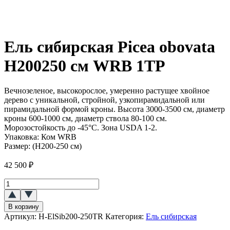
Ель сибирская Picea obovata
Н200250 см WRB 1ТР
Вечнозеленое, высокорослое, умеренно растущее хвойное
дерево с уникальной, стройной, узкопирамидальной или
пирамидальной формой кроны. Высота 3000-3500 см, диаметр
кроны 600-1000 см, диаметр ствола 80-100 см.
Морозостойкость до -45°C. Зона USDA 1-2.
Упаковка:
Ком WRB
Размер:
(Н200-250 см)
42 500
₽
Количество
товара
★Ель
В корзину
сибирская
Артикул:
H-ElSib200-250TR
Категория:
Ель сибирская
(Picea
obovata)