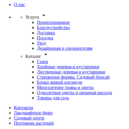
О нас
arrow_drop_down
Услуги
Проектирование
Благоустройство
Доставка
Посадка
Уход
Дизайнерам и озеленителям
arrow_drop_down
Каталог
Газон
Хвойные деревья и кустарники
Лиственные деревья и кустарники
Стриженые формы. Садовый бонсай
Блоки живой изгороди
Многолетние травы и цветы
Однолетние цветы и овощная рассада
Товары для сада
Контакты
Ландшафтное бюро
Садовый центр
Питомник растений