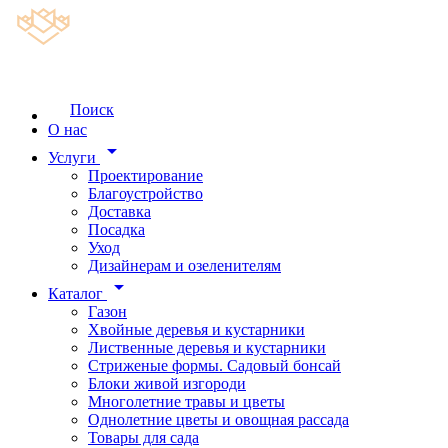
Поиск
О нас
arrow_drop_down
Услуги
Проектирование
Благоустройство
Доставка
Посадка
Уход
Дизайнерам и озеленителям
arrow_drop_down
Каталог
Газон
Хвойные деревья и кустарники
Лиственные деревья и кустарники
Стриженые формы. Садовый бонсай
Блоки живой изгороди
Многолетние травы и цветы
Однолетние цветы и овощная рассада
Товары для сада