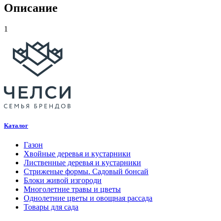
Описание
(Н200-
250
см)
1
WRB
1ТР
Каталог
Газон
Хвойные деревья и кустарники
Лиственные деревья и кустарники
Стриженые формы. Садовый бонсай
Блоки живой изгороди
Многолетние травы и цветы
Однолетние цветы и овощная рассада
Товары для сада