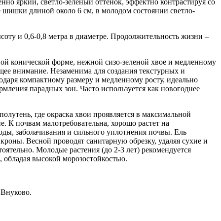
но яркий, светло-зеленый оттенок, эффектно контрастируя со
 шишки длиной около 6 см, в молодом состоянии светло-
высоту и 0,6-0,8 метра в диаметре. Продолжительность жизни –
ьной конической форме, нежной сизо-зеленой хвое и медленному
общее внимание. Незаменима для создания текстурных и
даря компактному размеру и медленному росту, идеально
ормления парадных зон. Часто используется как новогоднее
олутень, где окраска хвои проявляется в максимальной
. К почвам малотребовательна, хорошо растет на
оды, заболачивания и сильного уплотнения почвы. Ель
кроны. Весной проводят санитарную обрезку, удаляя сухие и
оятельно. Молодые растения (до 2-3 лет) рекомендуется
, обладая высокой морозостойкостью.
 Внуково.