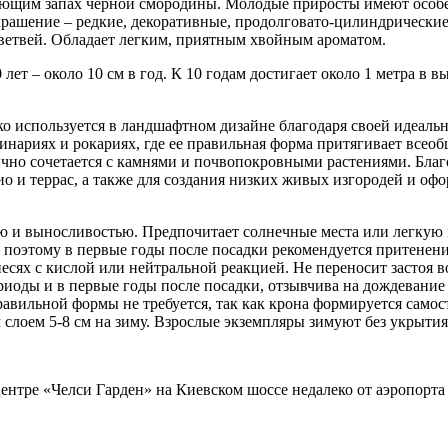
ающим запах черной смородины. Молодые приросты имеют особен
украшение – редкие, декоративные, продолговато-цилиндрические
 ветвей. Обладает легким, приятным хвойным ароматом.
 лет – около 10 см в год. К 10 годам достигает около 1 метра в 
око используется в ландшафтном дизайне благодаря своей идеал
ьпинариях и рокариях, где ее правильная форма притягивает все
но сочетается с камнями и почвопокровными растениями. Благо
ио и террас, а также для создания низких живых изгородей и оф
ю и выносливостью. Предпочитает солнечные места или легкую п
 поэтому в первые годы после посадки рекомендуется притенение
сях с кислой или нейтральной реакцией. Не переносит застоя в
иоды и в первые годы после посадки, отзывчива на дождевание 
вильной формы не требуется, так как крона формируется самост
слоем 5-8 см на зиму. Взрослые экземпляры зимуют без укрытия
центре «Челси Гарден» на Киевском шоссе недалеко от аэропорта