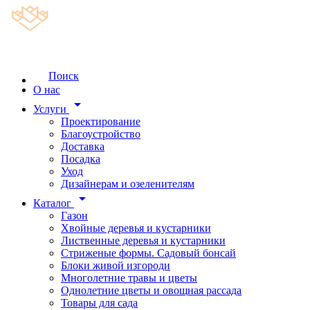
Поиск
О нас
arrow_drop_down
Услуги
Проектирование
Благоустройство
Доставка
Посадка
Уход
Дизайнерам и озеленителям
arrow_drop_down
Каталог
Газон
Хвойные деревья и кустарники
Лиственные деревья и кустарники
Стриженые формы. Садовый бонсай
Блоки живой изгороди
Многолетние травы и цветы
Однолетние цветы и овощная рассада
Товары для сада