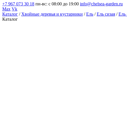
+7 967 073 30 18
пн-вс: с 08:00 до 19:00
info@chelsea-garden.ru
Max
Vk
Каталог
/
Хвойные деревья и кустарники
/
Ель
/
Ель сизая
/
Ель 
Каталог