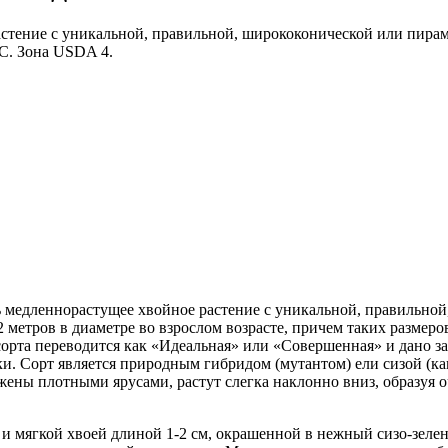
астение с уникальной, правильной, ширококонической или пира
°C. Зона USDA 4.
чень медленнорастущее хвойное растение с уникальной, правильн
 метров в диаметре во взрослом возрасте, причем таких размеров
 сорта переводится как «Идеальная» или «Совершенная» и дано 
ки. Сорт является природным гибридом (мутантом) ели сизой (ка
жены плотными ярусами, растут слегка наклонно вниз, образуя
й и мягкой хвоей длиной 1-2 см, окрашенной в нежный сизо-зеле