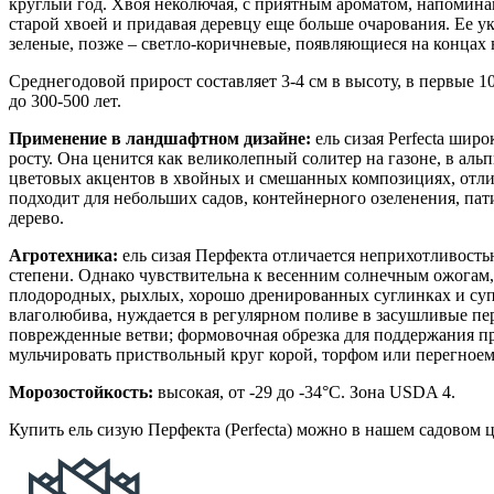
круглый год. Хвоя неколючая, с приятным ароматом, напомин
старой хвоей и придавая деревцу еще больше очарования. Ее 
зеленые, позже – светло-коричневые, появляющиеся на концах
Среднегодовой прирост составляет 3-4 см в высоту, в первые 10
до 300-500 лет.
Применение в ландшафтном дизайне:
ель сизая Perfecta шир
росту. Она ценится как великолепный солитер на газоне, в ал
цветовых акцентов в хвойных и смешанных композициях, отлич
подходит для небольших садов, контейнерного озеленения, пат
дерево.
Агротехника:
ель сизая Перфекта отличается неприхотливость
степени. Однако чувствительна к весенним солнечным ожогам,
плодородных, рыхлых, хорошо дренированных суглинках и супе
влаголюбива, нуждается в регулярном поливе в засушливые пер
поврежденные ветви; формовочная обрезка для поддержания пра
мульчировать приствольный круг корой, торфом или перегноем 
Морозостойкость:
высокая, от -29 до -34°C. Зона USDA 4.
Купить ель сизую Перфекта (Perfecta) можно в нашем садовом 