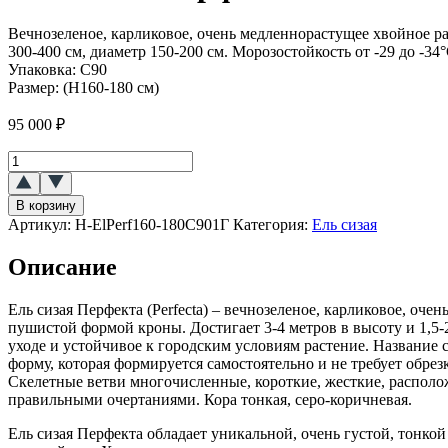
Вечнозеленое, карликовое, очень медленнорастущее хвойное р
300-400 см, диаметр 150-200 см. Морозостойкость от -29 до -34
Упаковка:
С90
Размер:
(H160-180 см)
95 000
₽
Количество
товара
Ель
В корзину
сизая
Артикул:
H-ElPerf160-180C901Г
Категория:
Ель сизая
Перфекта
(Perfecta)
Описание
(канадская)
Ель сизая Перфекта (Perfecta) – вечнозеленое, карликовое, о
пушистой формой кроны. Достигает 3-4 метров в высоту и 1,5-2
уходе и устойчивое к городским условиям растение. Название
форму, которая формируется самостоятельно и не требует обрез
Скелетные ветви многочисленные, короткие, жесткие, располо
правильными очертаниями. Кора тонкая, серо-коричневая.
Ель сизая Перфекта обладает уникальной, очень густой, тонко