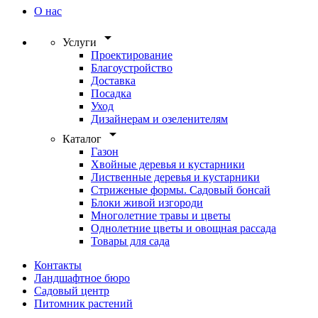
О нас
arrow_drop_down
Услуги
Проектирование
Благоустройство
Доставка
Посадка
Уход
Дизайнерам и озеленителям
arrow_drop_down
Каталог
Газон
Хвойные деревья и кустарники
Лиственные деревья и кустарники
Стриженые формы. Садовый бонсай
Блоки живой изгороди
Многолетние травы и цветы
Однолетние цветы и овощная рассада
Товары для сада
Контакты
Ландшафтное бюро
Садовый центр
Питомник растений