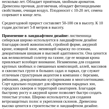
несколько лет. Обладает приятным, хвойным ароматом.
Древесина прочная, долговечная, обладает фитонцидными
свойствами, очищая воздух. Плодоносит с 10-20 лет, семена
созревают в конце лета.
Среднегодовой прирост составляет 50-100 см в высоту. К 10
годам достигает 5-8 метров в высоту.
Применение в ландшафтном дизайне:
лиственница
сибирская широко используется в ландшафтном дизайне
благодаря своей живописной, стройной форме, ажурной
кроне, изящной хвое, меняющей окраску по сезонам,
декоративным шишкам и высокой адаптивности. Она ценится
как великолепный солитер на газоне, где ее мощная крона
привлекает всеобщее внимание. Незаменима для создания
крупных хвойных и смешанных композиций, аллей, массивов
и сквозистых групп в больших садах и парках, где служит
отличным структурным акцентом в компании с березами,
рябинами, декоративными кустарниками и многолетниками.
Сорт идеально подходит для оформления парадных зон,
городских скверов и территорий санаториев. Благодаря
быстрому росту и ажурной кроне позволяет быстро создать
тенистые уголки. Широко используется для создания
ветрозащитных полос и укрепления склонов. Древесина
высоко ценится в строительстве и ландшафтном дизайне.