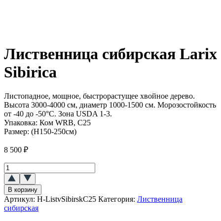
Лиственница сибирская Larix
Sibirica
Листопадное, мощное, быстрорастущее хвойное дерево.
Высота 3000-4000 см, диаметр 1000-1500 см. Морозостойкость
от -40 до -50°C. Зона USDA 1-3.
Упаковка:
Ком WRB, С25
Размер:
(H150-250см)
8 500
₽
Количество
товара
Лиственница
В корзину
сибирская
Артикул:
H-ListvSibirskC25
Категория:
Лиственница
(Larix
сибирская
Sibirica)