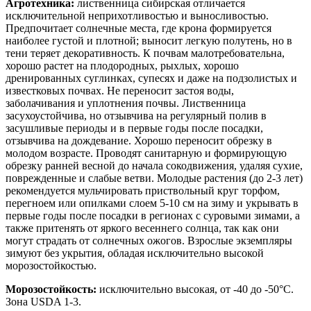
Агротехника:
лиственница сибирская отличается
исключительной неприхотливостью и выносливостью.
Предпочитает солнечные места, где крона формируется
наиболее густой и плотной; выносит легкую полутень, но в
тени теряет декоративность. К почвам малотребовательна,
хорошо растет на плодородных, рыхлых, хорошо
дренированных суглинках, супесях и даже на подзолистых и
известковых почвах. Не переносит застоя воды,
заболачивания и уплотнения почвы. Лиственница
засухоустойчива, но отзывчива на регулярный полив в
засушливые периоды и в первые годы после посадки,
отзывчива на дождевание. Хорошо переносит обрезку в
молодом возрасте. Проводят санитарную и формирующую
обрезку ранней весной до начала сокодвижения, удаляя сухие,
поврежденные и слабые ветви. Молодые растения (до 2-3 лет)
рекомендуется мульчировать приствольный круг торфом,
перегноем или опилками слоем 5-10 см на зиму и укрывать в
первые годы после посадки в регионах с суровыми зимами, а
также притенять от яркого весеннего солнца, так как они
могут страдать от солнечных ожогов. Взрослые экземпляры
зимуют без укрытия, обладая исключительно высокой
морозостойкостью.
Морозостойкость:
исключительно высокая, от -40 до -50°C.
Зона USDA 1-3.