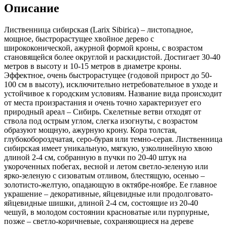
Описание
Лиственница сибирская (Larix Sibirica) – листопадное,
мощное, быстрорастущее хвойное дерево с
ширококонической, ажурной формой кроны, с возрастом
становящейся более округлой и раскидистой. Достигает 30-40
метров в высоту и 10-15 метров в диаметре кроны.
Эффектное, очень быстрорастущее (годовой прирост до 50-
100 см в высоту), исключительно нетребовательное в уходе и
устойчивое к городским условиям. Название вида происходит
от места произрастания и очень точно характеризует его
природный ареал – Сибирь. Скелетные ветви отходят от
ствола под острым углом, слегка изогнуты, с возрастом
образуют мощную, ажурную крону. Кора толстая,
глубокобороздчатая, серо-бурая или темно-серая. Лиственница
сибирская имеет уникальную, мягкую, узколинейную хвою
длиной 2-4 см, собранную в пучки по 20-40 штук на
укороченных побегах, весной и летом светло-зеленую или
ярко-зеленую с сизоватым отливом, блестящую, осенью –
золотисто-желтую, опадающую в октябре-ноябре. Ее главное
украшение – декоративные, яйцевидные или продолговато-
яйцевидные шишки, длиной 2-4 см, состоящие из 20-40
чешуй, в молодом состоянии красноватые или пурпурные,
позже – светло-коричневые, сохраняющиеся на дереве