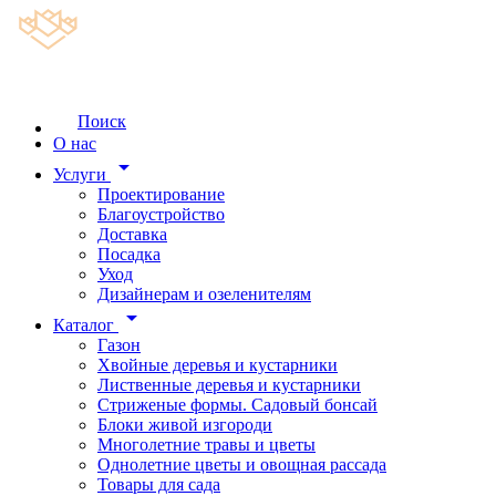
Поиск
О нас
arrow_drop_down
Услуги
Проектирование
Благоустройство
Доставка
Посадка
Уход
Дизайнерам и озеленителям
arrow_drop_down
Каталог
Газон
Хвойные деревья и кустарники
Лиственные деревья и кустарники
Стриженые формы. Садовый бонсай
Блоки живой изгороди
Многолетние травы и цветы
Однолетние цветы и овощная рассада
Товары для сада