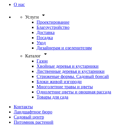
О нас
arrow_drop_down
Услуги
Проектирование
Благоустройство
Доставка
Посадка
Уход
Дизайнерам и озеленителям
arrow_drop_down
Каталог
Газон
Хвойные деревья и кустарники
Лиственные деревья и кустарники
Стриженые формы. Садовый бонсай
Блоки живой изгороди
Многолетние травы и цветы
Однолетние цветы и овощная рассада
Товары для сада
Контакты
Ландшафтное бюро
Садовый центр
Питомник растений