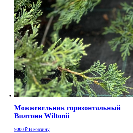
Можжевельник горизонтальный
Вилтони Wiltonii
9000
₽
В корзину