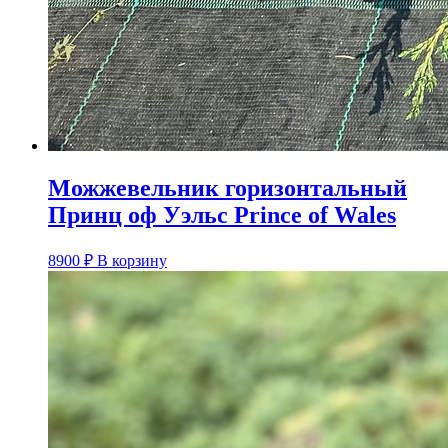
Можжевельник горизонтальный
Принц оф Уэльс Prince of Wales
8900
₽
В корзину