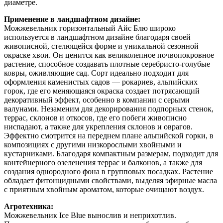
диаметре.
Применение в ландшафтном дизайне:
Можжевельник горизонтальный Айс Блю широко
используется в ландшафтном дизайне благодаря своей
живописной, стелющейся форме и уникальной сезонной
окраске хвои. Он ценится как великолепное почвопокровное
растение, способное создавать плотные серебристо-голубые
ковры, оживляющие сад. Сорт идеально подходит для
оформления каменистых садов — рокариев, альпийских
горок, где его меняющаяся окраска создает потрясающий
декоративный эффект, особенно в компании с серыми
валунами. Незаменим для декорирования подпорных стенок,
террас, склонов и откосов, где его побеги живописно
ниспадают, а также для укрепления склонов и оврагов.
Эффектно смотрится на переднем плане альпийской горки, в
композициях с другими низкорослыми хвойными и
кустарниками. Благодаря компактным размерам, подходит для
контейнерного озеленения террас и балконов, а также для
создания однородного фона в групповых посадках. Растение
обладает фитонцидными свойствами, выделяя эфирные масла
с приятным хвойным ароматом, которые очищают воздух.
Агротехника:
Можжевельник Ice Blue вынослив и неприхотлив.