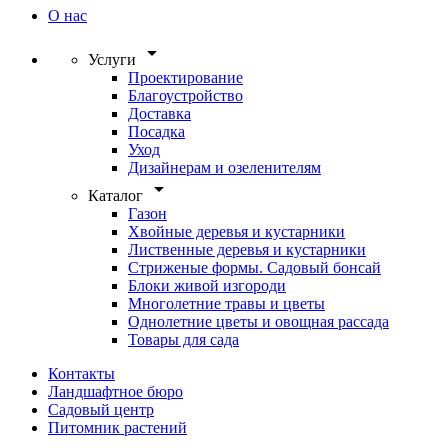
О нас
arrow_drop_down
Услуги
Проектирование
Благоустройство
Доставка
Посадка
Уход
Дизайнерам и озеленителям
arrow_drop_down
Каталог
Газон
Хвойные деревья и кустарники
Лиственные деревья и кустарники
Стриженые формы. Садовый бонсай
Блоки живой изгороди
Многолетние травы и цветы
Однолетние цветы и овощная рассада
Товары для сада
Контакты
Ландшафтное бюро
Садовый центр
Питомник растений