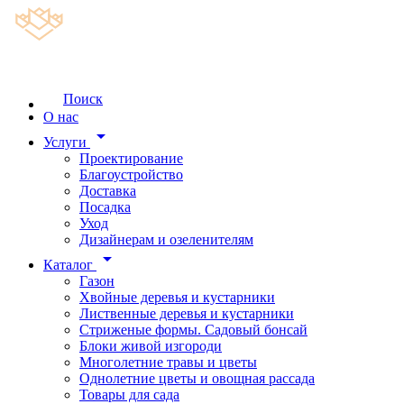
Поиск
О нас
arrow_drop_down
Услуги
Проектирование
Благоустройство
Доставка
Посадка
Уход
Дизайнерам и озеленителям
arrow_drop_down
Каталог
Газон
Хвойные деревья и кустарники
Лиственные деревья и кустарники
Стриженые формы. Садовый бонсай
Блоки живой изгороди
Многолетние травы и цветы
Однолетние цветы и овощная рассада
Товары для сада