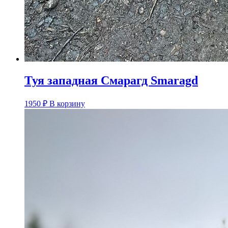
Туя западная Смарагд Smaragd
1950
₽
В корзину