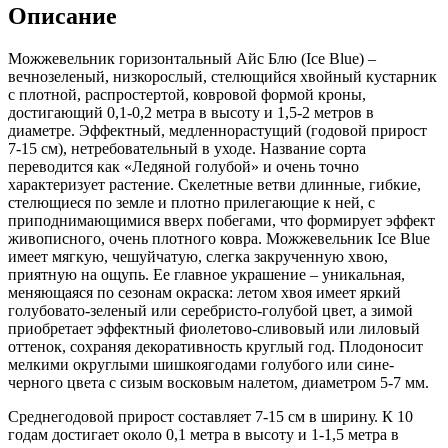
Описание
Blue)
Можжевельник горизонтальный Айс Блю (Ice Blue) –
вечнозеленый, низкорослый, стелющийся хвойный кустарник
с плотной, распростертой, ковровой формой кроны,
достигающий 0,1-0,2 метра в высоту и 1,5-2 метров в
диаметре. Эффектный, медленнорастущий (годовой прирост
7-15 см), нетребовательный в уходе. Название сорта
переводится как «Ледяной голубой» и очень точно
характеризует растение. Скелетные ветви длинные, гибкие,
стелющиеся по земле и плотно прилегающие к ней, с
приподнимающимися вверх побегами, что формирует эффект
живописного, очень плотного ковра. Можжевельник Ice Blue
имеет мягкую, чешуйчатую, слегка закрученную хвою,
приятную на ощупь. Ее главное украшение – уникальная,
меняющаяся по сезонам окраска: летом хвоя имеет яркий
голубовато-зеленый или серебристо-голубой цвет, а зимой
приобретает эффектный фиолетово-сливовый или лиловый
оттенок, сохраняя декоративность круглый год. Плодоносит
мелкими округлыми шишкоягодами голубого или сине-
черного цвета с сизым восковым налетом, диаметром 5-7 мм.
Среднегодовой прирост составляет 7-15 см в ширину. К 10
годам достигает около 0,1 метра в высоту и 1-1,5 метра в