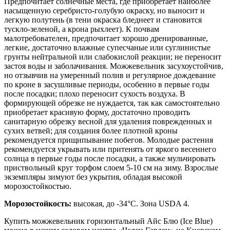
Предпочитает солнечные места, где приобретает наиболее
насыщенную серебристо-голубую окраску, но выносит и
легкую полутень (в тени окраска бледнеет и становится
тускло-зеленой, а крона рыхлеет). К почвам
малотребователен, предпочитает хорошо дренированные,
легкие, достаточно влажные супесчаные или суглинистые
грунты нейтральной или слабокислой реакции; не переносит
застоя воды и заболачивания. Можжевельник засухоустойчив,
но отзывчив на умеренный полив и регулярное дождевание
по кроне в засушливые периоды, особенно в первые годы
после посадки; плохо переносит сухость воздуха. В
формирующей обрезке не нуждается, так как самостоятельно
приобретает красивую форму, достаточно проводить
санитарную обрезку весной для удаления поврежденных и
сухих ветвей; для создания более плотной кроны
рекомендуется прищипывание побегов. Молодые растения
рекомендуется укрывать или притенять от яркого весеннего
солнца в первые годы после посадки, а также мульчировать
приствольный круг торфом слоем 5-10 см на зиму. Взрослые
экземпляры зимуют без укрытия, обладая высокой
морозостойкостью.
Морозостойкость:
высокая, до -34°C. Зона USDA 4.
Купить можжевельник горизонтальный Айс Блю (Ice Blue)