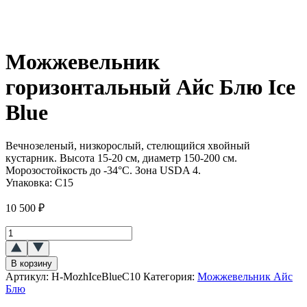
Можжевельник
горизонтальный Айс Блю Ice
Blue
Вечнозеленый, низкорослый, стелющийся хвойный
кустарник. Высота 15-20 см, диаметр 150-200 см.
Морозостойкость до -34°C. Зона USDA 4.
Упаковка:
C15
10 500
₽
Количество
товара
Можжевельник
В корзину
горизонтальный
Артикул:
H-MozhIceBlueC10
Категория:
Можжевельник Айс
Айс
Блю
Блю
(Ice