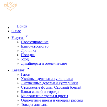
Поиск
О нас
arrow_drop_down
Услуги
Проектирование
Благоустройство
Доставка
Посадка
Уход
Дизайнерам и озеленителям
arrow_drop_down
Каталог
Газон
Хвойные деревья и кустарники
Лиственные деревья и кустарники
Стриженые формы. Садовый бонсай
Блоки живой изгороди
Многолетние травы и цветы
Однолетние цветы и овощная рассада
Товары для сада