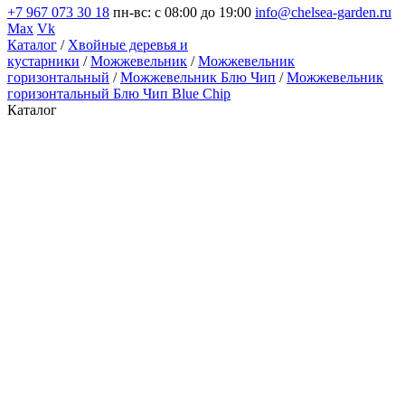
+7 967 073 30 18
пн-вс: с 08:00 до 19:00
info@chelsea-garden.ru
Max
Vk
Каталог
/
Хвойные деревья и
кустарники
/
Можжевельник
/
Можжевельник
горизонтальный
/
Можжевельник Блю Чип
/
Можжевельник
горизонтальный Блю Чип Blue Chip
Каталог