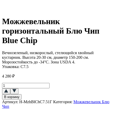
Можжевельник
горизонтальный Блю Чип
Blue Chip
Вечнозеленый, низкорослый, стелющийся хвойный
кустарник. Высота 20-30 см, диаметр 150-200 см.
Морозостойкость до -34°C. Зона USDA 4.
Упаковка:
C7.5
4 280
₽
Количество
товара
Можжевельник
В корзину
горизонтальный
Артикул:
H-MzhBlChC7.51Г
Категория:
Можжевельник Блю
Блю
Чип
Чип
(Blue