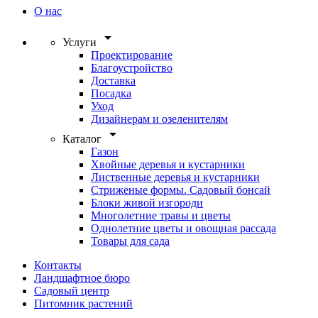
О нас
arrow_drop_down
Услуги
Проектирование
Благоустройство
Доставка
Посадка
Уход
Дизайнерам и озеленителям
arrow_drop_down
Каталог
Газон
Хвойные деревья и кустарники
Лиственные деревья и кустарники
Стриженые формы. Садовый бонсай
Блоки живой изгороди
Многолетние травы и цветы
Однолетние цветы и овощная рассада
Товары для сада
Контакты
Ландшафтное бюро
Садовый центр
Питомник растений