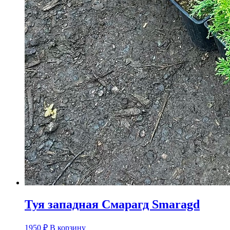
Туя западная Смарагд Smaragd
1950
₽
В корзину