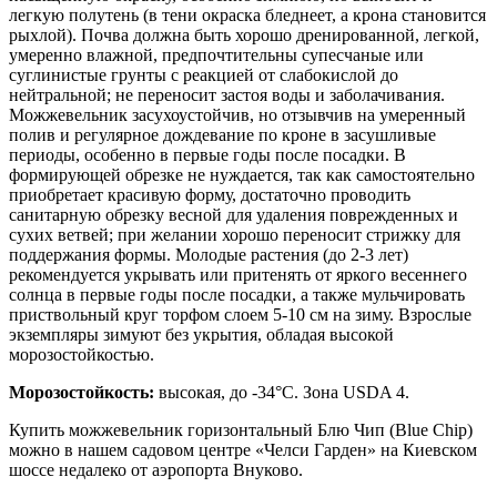
легкую полутень (в тени окраска бледнеет, а крона становится
рыхлой). Почва должна быть хорошо дренированной, легкой,
умеренно влажной, предпочтительны супесчаные или
суглинистые грунты с реакцией от слабокислой до
нейтральной; не переносит застоя воды и заболачивания.
Можжевельник засухоустойчив, но отзывчив на умеренный
полив и регулярное дождевание по кроне в засушливые
периоды, особенно в первые годы после посадки. В
формирующей обрезке не нуждается, так как самостоятельно
приобретает красивую форму, достаточно проводить
санитарную обрезку весной для удаления поврежденных и
сухих ветвей; при желании хорошо переносит стрижку для
поддержания формы. Молодые растения (до 2-3 лет)
рекомендуется укрывать или притенять от яркого весеннего
солнца в первые годы после посадки, а также мульчировать
приствольный круг торфом слоем 5-10 см на зиму. Взрослые
экземпляры зимуют без укрытия, обладая высокой
морозостойкостью.
Морозостойкость:
высокая, до -34°C. Зона USDA 4.
Купить можжевельник горизонтальный Блю Чип (Blue Chip)
можно в нашем садовом центре «Челси Гарден» на Киевском
шоссе недалеко от аэропорта Внуково.