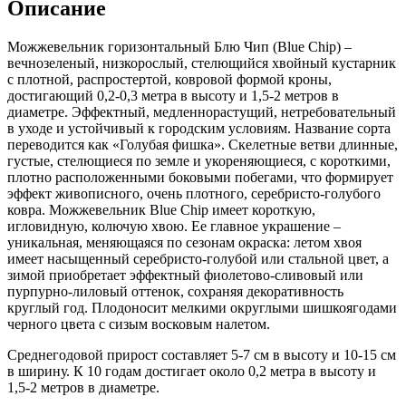
Описание
Chip)
Можжевельник горизонтальный Блю Чип (Blue Chip) –
вечнозеленый, низкорослый, стелющийся хвойный кустарник
с плотной, распростертой, ковровой формой кроны,
достигающий 0,2-0,3 метра в высоту и 1,5-2 метров в
диаметре. Эффектный, медленнорастущий, нетребовательный
в уходе и устойчивый к городским условиям. Название сорта
переводится как «Голубая фишка». Скелетные ветви длинные,
густые, стелющиеся по земле и укореняющиеся, с короткими,
плотно расположенными боковыми побегами, что формирует
эффект живописного, очень плотного, серебристо-голубого
ковра. Можжевельник Blue Chip имеет короткую,
игловидную, колючую хвою. Ее главное украшение –
уникальная, меняющаяся по сезонам окраска: летом хвоя
имеет насыщенный серебристо-голубой или стальной цвет, а
зимой приобретает эффектный фиолетово-сливовый или
пурпурно-лиловый оттенок, сохраняя декоративность
круглый год. Плодоносит мелкими округлыми шишкоягодами
черного цвета с сизым восковым налетом.
Среднегодовой прирост составляет 5-7 см в высоту и 10-15 см
в ширину. К 10 годам достигает около 0,2 метра в высоту и
1,5-2 метров в диаметре.