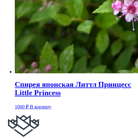
Спирея японская Литтл Принцесс
Little Princess
1000
₽
В корзину