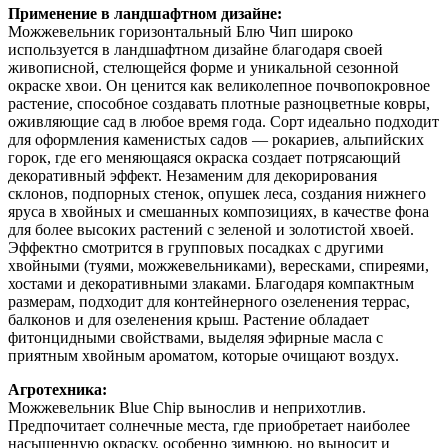
Применение в ландшафтном дизайне:
Можжевельник горизонтальный Блю Чип широко
используется в ландшафтном дизайне благодаря своей
живописной, стелющейся форме и уникальной сезонной
окраске хвои. Он ценится как великолепное почвопокровное
растение, способное создавать плотные разноцветные ковры,
оживляющие сад в любое время года. Сорт идеально подходит
для оформления каменистых садов — рокариев, альпийских
горок, где его меняющаяся окраска создает потрясающий
декоративный эффект. Незаменим для декорирования
склонов, подпорных стенок, опушек леса, создания нижнего
яруса в хвойных и смешанных композициях, в качестве фона
для более высоких растений с зеленой и золотистой хвоей.
Эффектно смотрится в групповых посадках с другими
хвойными (туями, можжевельниками), вересками, спиреями,
хостами и декоративными злаками. Благодаря компактным
размерам, подходит для контейнерного озеленения террас,
балконов и для озеленения крыш. Растение обладает
фитонцидными свойствами, выделяя эфирные масла с
приятным хвойным ароматом, которые очищают воздух.
Агротехника:
Можжевельник Blue Chip вынослив и неприхотлив.
Предпочитает солнечные места, где приобретает наиболее
насыщенную окраску, особенно зимнюю, но выносит и