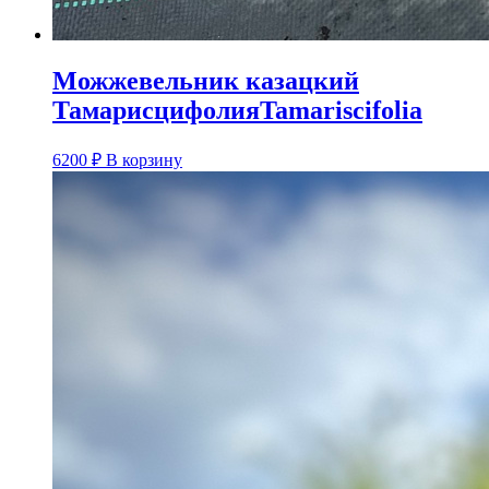
Можжевельник казацкий
ТамарисцифолияTamariscifolia
6200
₽
В корзину