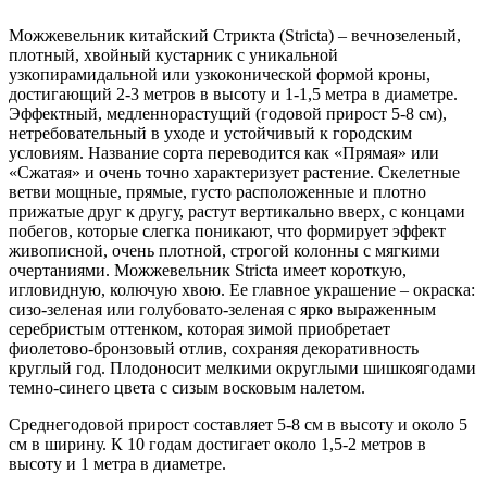
Можжевельник китайский Стрикта (Stricta) – вечнозеленый,
плотный, хвойный кустарник с уникальной
узкопирамидальной или узкоконической формой кроны,
достигающий 2-3 метров в высоту и 1-1,5 метра в диаметре.
Эффектный, медленнорастущий (годовой прирост 5-8 см),
нетребовательный в уходе и устойчивый к городским
условиям. Название сорта переводится как «Прямая» или
«Сжатая» и очень точно характеризует растение. Скелетные
ветви мощные, прямые, густо расположенные и плотно
прижатые друг к другу, растут вертикально вверх, с концами
побегов, которые слегка поникают, что формирует эффект
живописной, очень плотной, строгой колонны с мягкими
очертаниями. Можжевельник Stricta имеет короткую,
игловидную, колючую хвою. Ее главное украшение – окраска:
сизо-зеленая или голубовато-зеленая с ярко выраженным
серебристым оттенком, которая зимой приобретает
фиолетово-бронзовый отлив, сохраняя декоративность
круглый год. Плодоносит мелкими округлыми шишкоягодами
темно-синего цвета с сизым восковым налетом.
Среднегодовой прирост составляет 5-8 см в высоту и около 5
см в ширину. К 10 годам достигает около 1,5-2 метров в
высоту и 1 метра в диаметре.