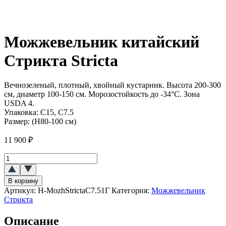
Можжевельник китайский
Стрикта Stricta
Вечнозеленый, плотный, хвойный кустарник. Высота 200-300
см, диаметр 100-150 см. Морозостойкость до -34°C. Зона
USDA 4.
Упаковка:
C15, C7.5
Размер:
(H80-100 см)
11 900
₽
Количество
товара
Можжевельник
В корзину
китайский
Артикул:
H-MozhStrictaC7.51Г
Категория:
Можжевельник
Стрикта
Стрикта
(Stricta)
Описание