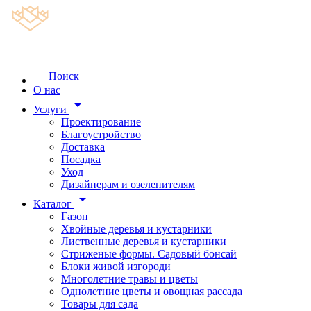
Поиск
О нас
arrow_drop_down
Услуги
Проектирование
Благоустройство
Доставка
Посадка
Уход
Дизайнерам и озеленителям
arrow_drop_down
Каталог
Газон
Хвойные деревья и кустарники
Лиственные деревья и кустарники
Стриженые формы. Садовый бонсай
Блоки живой изгороди
Многолетние травы и цветы
Однолетние цветы и овощная рассада
Товары для сада