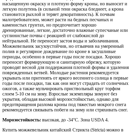
насыщенную окраску и плотную форму кроны, но выносит и
легкую полутень (в сильной тени окраска бледнеет, а крона
становится рыхлой и теряет декоративность). К почвам
малотребователен, может расти на бедных песчаных и
каменистых грунтах, но предпочитает хорошо
дренированные, легкие, достаточно влажные супесчаные или
суглинистые почвы с реакцией от слабокислой до
нейтральной. Не переносит застоя воды и заболачивания.
Можжевельник засухоустойчив, но отзывчив на умеренный
полив и регулярное дождевание по кроне в засушливые
периоды, особенно в первые годы после посадки. Хорошо
переносит формирующую и санитарную обрезку, которую
проводят весной для поддержания плотной формы и удаления
поврежденных ветвей. Молодые растения рекомендуется
укрывать или притенять от яркого весеннего солнца в первые
годы после посадки, так как они могут страдать от солнечных
ожогов, а также мульчировать приствольный круг торфом
слоем 5-10 см на зиму. Взрослые экземпляры зимуют без
укрытия, обладая высокой морозостойкостью, однако для
предотвращения разлома кроны под тяжестью мокрого снега
рекомендуется связывать побеги на зиму или стряхивать снег.
Морозостойкость:
высокая, до -34°C. Зона USDA 4.
Купить можжевельник китайский Стрикта (Stricta) можно в