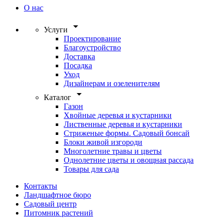
О нас
arrow_drop_down
Услуги
Проектирование
Благоустройство
Доставка
Посадка
Уход
Дизайнерам и озеленителям
arrow_drop_down
Каталог
Газон
Хвойные деревья и кустарники
Лиственные деревья и кустарники
Стриженые формы. Садовый бонсай
Блоки живой изгороди
Многолетние травы и цветы
Однолетние цветы и овощная рассада
Товары для сада
Контакты
Ландшафтное бюро
Садовый центр
Питомник растений