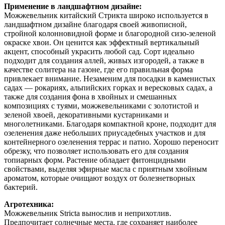
Применение в ландшафтном дизайне:
Можжевельник китайский Стрикта широко используется в
ландшафтном дизайне благодаря своей живописной,
стройной колонновидной форме и благородной сизо-зеленой
окраске хвои. Он ценится как эффектный вертикальный
акцент, способный украсить любой сад. Сорт идеально
подходит для создания аллей, живых изгородей, а также в
качестве солитера на газоне, где его правильная форма
привлекает внимание. Незаменим для посадки в каменистых
садах — рокариях, альпийских горках и вересковых садах, а
также для создания фона в хвойных и смешанных
композициях с туями, можжевельниками с золотистой и
зеленой хвоей, декоративными кустарниками и
многолетниками. Благодаря компактной кроне, подходит для
озеленения даже небольших приусадебных участков и для
контейнерного озеленения террас и патио. Хорошо переносит
обрезку, что позволяет использовать его для создания
топиарных форм. Растение обладает фитонцидными
свойствами, выделяя эфирные масла с приятным хвойным
ароматом, которые очищают воздух от болезнетворных
бактерий.
Агротехника:
Можжевельник Stricta вынослив и неприхотлив.
Предпочитает солнечные места, где сохраняет наиболее