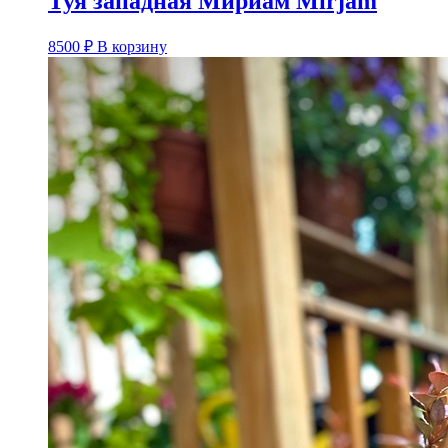
Туя западная Мириам Mirjam
8500
₽
В корзину