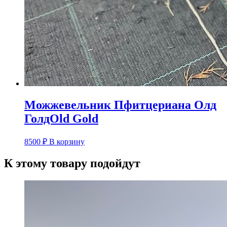
Можжевельник Пфитцериана Олд
ГолдOld Gold
8500
₽
В корзину
К этому товару подойдут