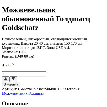
Можжевельник
обыкновенный Голдшатц
Goldschatz
Вечнозеленый, низкорослый, стелющийся хвойный
кустарник. Высота 20-40 см, диаметр 150-170 см.
Морозостойкость до -34°C. Зона USDA 4.
Упаковка:
C15
Размер:
(D40-80 см)
9 500
₽
Количество
товара
Можжевельник
В корзину
обыкновенный
Артикул:
H-MozhGoldshatz40-80C15
Категория:
Голдшатц
Можжевельник Голдшатз
(Goldschatz)
Описание