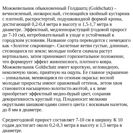
Можжевельник обыкновенный Голдшатц (Goldschatz) –
вечнозеленый, низкорослый, стелющийся хвойный кустарник
с плотной, распростертой, подушковидной формой кроны,
достигающий 0,2-0,4 метра в высоту и 1,5-1,7 метра в
диаметре. Эффектный, медленнорастущий (годовой прирост
до 7-10 см), нетребовательный в уходе и устойчивый к
городским условиям. Название сорта переводится с немецкого
как «Золотое сокровище». Скелетные ветви густые, длинные,
стелющиеся по земле; молодые побеги сначала растут
вертикально, затем принимают горизонтальное положение,
что формирует эффект живописного, плотного ковра.
Можжевельник Goldschatz имеет короткую, игловидную,
неколючую хвою, приятную на ощупь. Ее главное украшение
– уникальная, меняющаяся по сезонам окраска: весной
молодые приросты имеют оранжевый оттенок, летом хвоя
становится насыщенно-золотисто-желтой, а к зиме
приобретает эффектный медно-бурый цвет, сохраняя
декоративность круглый год. Плодоносит мелкими
округлыми шишкоягодами синего цвета с восковым налетом,
до 8 мм в диаметре.
Среднегодовой прирост составляет 7-10 см в ширину. К 10
годам достигает около 0,2-0,3 метра в высоту и 1,5 метра в
диаметре.