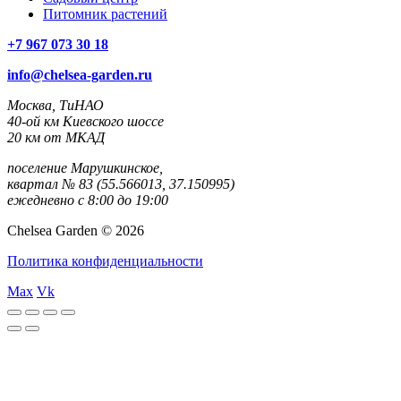
Питомник растений
+7 967 073 30 18
info@chelsea-garden.ru
Москва, ТиНАО
40-ой км Киевского шоссе
20 км от МКАД
поселение Марушкинское,
квартал № 83 (55.566013, 37.150995)
ежедневно с 8:00 до 19:00
Chelsea Garden © 2026
Политика конфиденциальности
Max
Vk
rulet
gates
blackjack
casibom
casibom
casibom
casibom
casibom
selçuk
selçuksports
taraftarium24
justin
netspo
canlı
canlı
oyna
of
oyna
giriş
giriş
sports
tv
rtv
maç
maç
olympus
izle
izle