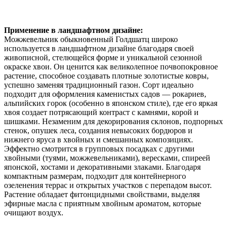
Применение в ландшафтном дизайне:
Можжевельник обыкновенный Голдшатц широко
используется в ландшафтном дизайне благодаря своей
живописной, стелющейся форме и уникальной сезонной
окраске хвои. Он ценится как великолепное почвопокровное
растение, способное создавать плотные золотистые ковры,
успешно заменяя традиционный газон. Сорт идеально
подходит для оформления каменистых садов — рокариев,
альпийских горок (особенно в японском стиле), где его яркая
хвоя создает потрясающий контраст с камнями, корой и
шишками. Незаменим для декорирования склонов, подпорных
стенок, опушек леса, создания невысоких бордюров и
нижнего яруса в хвойных и смешанных композициях.
Эффектно смотрится в групповых посадках с другими
хвойными (туями, можжевельниками), вересками, спиреей
японской, хостами и декоративными злаками. Благодаря
компактным размерам, подходит для контейнерного
озеленения террас и открытых участков с перепадом высот.
Растение обладает фитонцидными свойствами, выделяя
эфирные масла с приятным хвойным ароматом, которые
очищают воздух.