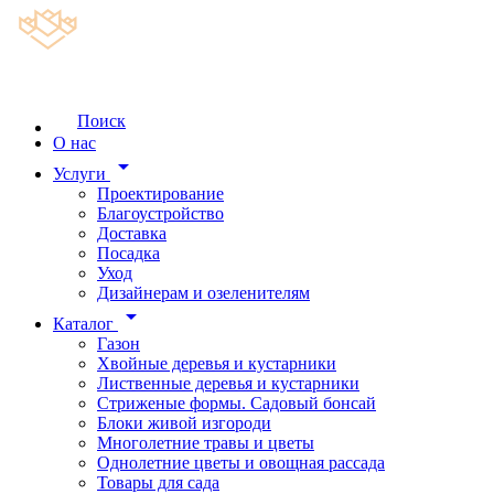
Поиск
О нас
arrow_drop_down
Услуги
Проектирование
Благоустройство
Доставка
Посадка
Уход
Дизайнерам и озеленителям
arrow_drop_down
Каталог
Газон
Хвойные деревья и кустарники
Лиственные деревья и кустарники
Стриженые формы. Садовый бонсай
Блоки живой изгороди
Многолетние травы и цветы
Однолетние цветы и овощная рассада
Товары для сада