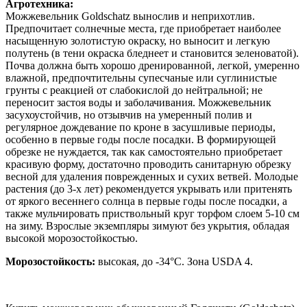
Агротехника:
Можжевельник Goldschatz вынослив и неприхотлив.
Предпочитает солнечные места, где приобретает наиболее
насыщенную золотистую окраску, но выносит и легкую
полутень (в тени окраска бледнеет и становится зеленоватой).
Почва должна быть хорошо дренированной, легкой, умеренно
влажной, предпочтительны супесчаные или суглинистые
грунты с реакцией от слабокислой до нейтральной; не
переносит застоя воды и заболачивания. Можжевельник
засухоустойчив, но отзывчив на умеренный полив и
регулярное дождевание по кроне в засушливые периоды,
особенно в первые годы после посадки. В формирующей
обрезке не нуждается, так как самостоятельно приобретает
красивую форму, достаточно проводить санитарную обрезку
весной для удаления поврежденных и сухих ветвей. Молодые
растения (до 3-х лет) рекомендуется укрывать или притенять
от яркого весеннего солнца в первые годы после посадки, а
также мульчировать приствольный круг торфом слоем 5-10 см
на зиму. Взрослые экземпляры зимуют без укрытия, обладая
высокой морозостойкостью.
Морозостойкость:
высокая, до -34°C. Зона USDA 4.