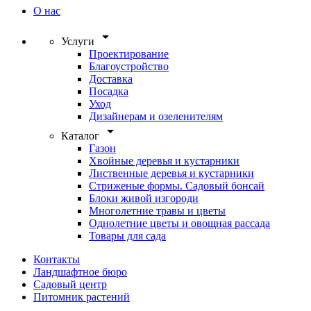
О нас
arrow_drop_down
Услуги
Проектирование
Благоустройство
Доставка
Посадка
Уход
Дизайнерам и озеленителям
arrow_drop_down
Каталог
Газон
Хвойные деревья и кустарники
Лиственные деревья и кустарники
Стриженые формы. Садовый бонсай
Блоки живой изгороди
Многолетние травы и цветы
Однолетние цветы и овощная рассада
Товары для сада
Контакты
Ландшафтное бюро
Садовый центр
Питомник растений