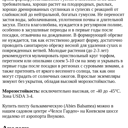
требовательна, хорошо растет на плодородных, рыхлых,
хорошо дренированных суглинках и супесях с реакцией от
слабокислой до нейтральной, богатых гумусом. Не переносит
застоя воды, заболачивания, уплотнения почвы и длительной
засухи. Пихта влаголюбива, нуждается в регулярном поливе,
особенно в засушливые периоды и в первые годы после
посадки, отзывчива на дождевание. В формирующей обрезке
не нуждается, так как естественно держит форму, достаточно
проводить санитарную обрезку весной для удаления сухих и
поврежденных ветвей. Молодые растения (до 2-3 лет)
рекомендуется мульчировать приствольный круг торфом,
перегноем или опилками слоем 5-10 см на зиму и укрывать в
первые годы после посадки в регионах с суровыми зимами, а
также притенять от яркого весеннего солнца, так как они
могут страдать от солнечных ожогов. Взрослые экземпляры
зимуют без укрытия, обладая высокой морозостойкостью.
Морозостойкость:
исключительно высокая, от -40 до -45°C.
Зона USDA 3-4.
Купить пихту бальзамическую (Abies Balsamea) можно в
нашем садовом центре «Челси Гарден» на Киевском шоссе
недалеко от аэропорта Внуково.