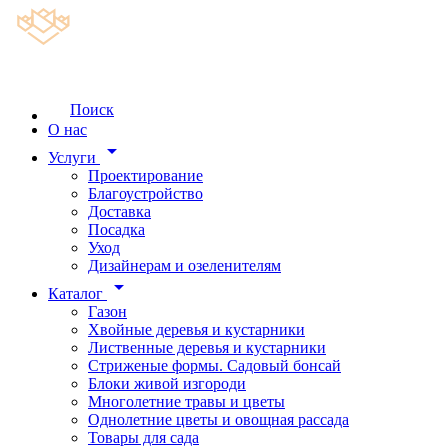
Поиск
О нас
arrow_drop_down
Услуги
Проектирование
Благоустройство
Доставка
Посадка
Уход
Дизайнерам и озеленителям
arrow_drop_down
Каталог
Газон
Хвойные деревья и кустарники
Лиственные деревья и кустарники
Стриженые формы. Садовый бонсай
Блоки живой изгороди
Многолетние травы и цветы
Однолетние цветы и овощная рассада
Товары для сада