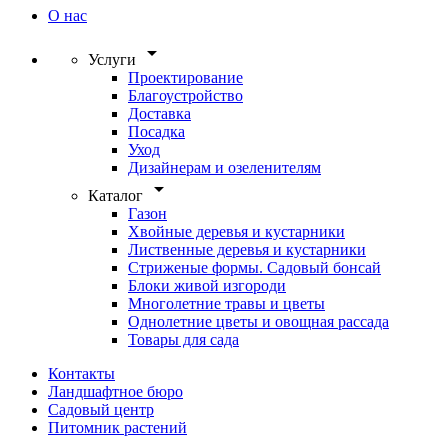
О нас
arrow_drop_down
Услуги
Проектирование
Благоустройство
Доставка
Посадка
Уход
Дизайнерам и озеленителям
arrow_drop_down
Каталог
Газон
Хвойные деревья и кустарники
Лиственные деревья и кустарники
Стриженые формы. Садовый бонсай
Блоки живой изгороди
Многолетние травы и цветы
Однолетние цветы и овощная рассада
Товары для сада
Контакты
Ландшафтное бюро
Садовый центр
Питомник растений