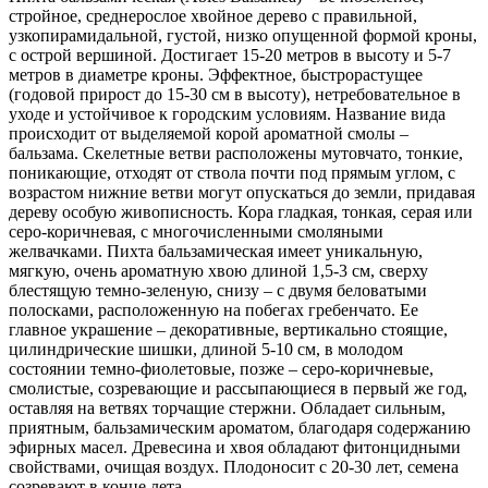
стройное, среднерослое хвойное дерево с правильной,
узкопирамидальной, густой, низко опущенной формой кроны,
с острой вершиной. Достигает 15-20 метров в высоту и 5-7
метров в диаметре кроны. Эффектное, быстрорастущее
(годовой прирост до 15-30 см в высоту), нетребовательное в
уходе и устойчивое к городским условиям. Название вида
происходит от выделяемой корой ароматной смолы –
бальзама. Скелетные ветви расположены мутовчато, тонкие,
поникающие, отходят от ствола почти под прямым углом, с
возрастом нижние ветви могут опускаться до земли, придавая
дереву особую живописность. Кора гладкая, тонкая, серая или
серо-коричневая, с многочисленными смоляными
желвачками. Пихта бальзамическая имеет уникальную,
мягкую, очень ароматную хвою длиной 1,5-3 см, сверху
блестящую темно-зеленую, снизу – с двумя беловатыми
полосками, расположенную на побегах гребенчато. Ее
главное украшение – декоративные, вертикально стоящие,
цилиндрические шишки, длиной 5-10 см, в молодом
состоянии темно-фиолетовые, позже – серо-коричневые,
смолистые, созревающие и рассыпающиеся в первый же год,
оставляя на ветвях торчащие стержни. Обладает сильным,
приятным, бальзамическим ароматом, благодаря содержанию
эфирных масел. Древесина и хвоя обладают фитонцидными
свойствами, очищая воздух. Плодоносит с 20-30 лет, семена
созревают в конце лета.