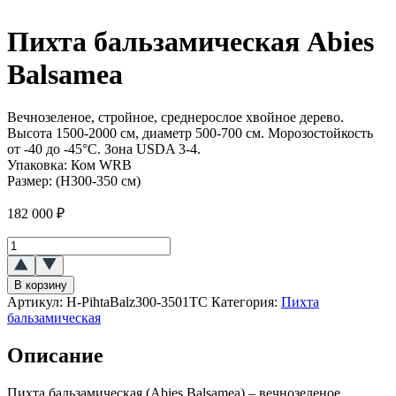
Пихта бальзамическая Abies
Balsamea
Вечнозеленое, стройное, среднерослое хвойное дерево.
Высота 1500-2000 см, диаметр 500-700 см. Морозостойкость
от -40 до -45°C. Зона USDA 3-4.
Упаковка:
Ком WRB
Размер:
(Н300-350 см)
182 000
₽
Количество
товара
Пихта
В корзину
бальзамическая
Артикул:
H-PihtaBalz300-3501ТС
Категория:
Пихта
(Abies
бальзамическая
Balsamea)
Описание
Пихта бальзамическая (Abies Balsamea) – вечнозеленое,