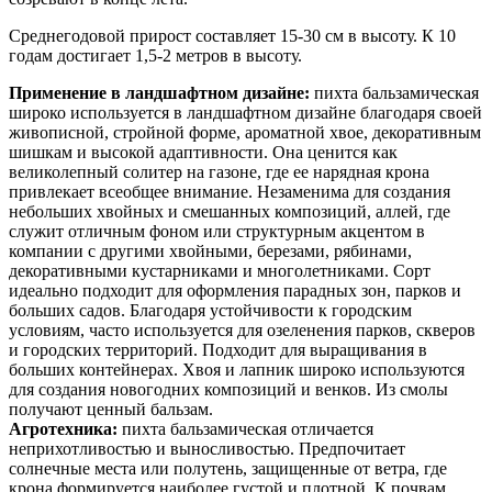
Среднегодовой прирост составляет 15-30 см в высоту. К 10
годам достигает 1,5-2 метров в высоту.
Применение в ландшафтном дизайне:
пихта бальзамическая
широко используется в ландшафтном дизайне благодаря своей
живописной, стройной форме, ароматной хвое, декоративным
шишкам и высокой адаптивности. Она ценится как
великолепный солитер на газоне, где ее нарядная крона
привлекает всеобщее внимание. Незаменима для создания
небольших хвойных и смешанных композиций, аллей, где
служит отличным фоном или структурным акцентом в
компании с другими хвойными, березами, рябинами,
декоративными кустарниками и многолетниками. Сорт
идеально подходит для оформления парадных зон, парков и
больших садов. Благодаря устойчивости к городским
условиям, часто используется для озеленения парков, скверов
и городских территорий. Подходит для выращивания в
больших контейнерах. Хвоя и лапник широко используются
для создания новогодних композиций и венков. Из смолы
получают ценный бальзам.
Агротехника:
пихта бальзамическая отличается
неприхотливостью и выносливостью. Предпочитает
солнечные места или полутень, защищенные от ветра, где
крона формируется наиболее густой и плотной. К почвам