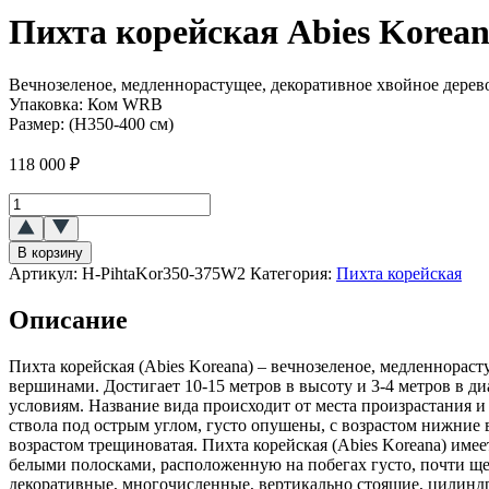
Пихта корейская Abies Korea
Вечнозеленое, медленнорастущее, декоративное хвойное дерево.
Упаковка:
Ком WRB
Размер:
(Н350-400 см)
118 000
₽
Количество
товара
Пихта
В корзину
корейская
Артикул:
H-PihtaKor350-375W2
Категория:
Пихта корейская
(Abies
Koreana)
Описание
Пихта корейская (Abies Koreana) – вечнозеленое, медленнорас
вершинами. Достигает 10-15 метров в высоту и 3-4 метров в ди
условиям. Название вида происходит от места произрастания и
ствола под острым углом, густо опушены, с возрастом нижние в
возрастом трещиноватая. Пихта корейская (Abies Koreana) име
белыми полосками, расположенную на побегах густо, почти щет
декоративные, многочисленные, вертикально стоящие, цилиндр