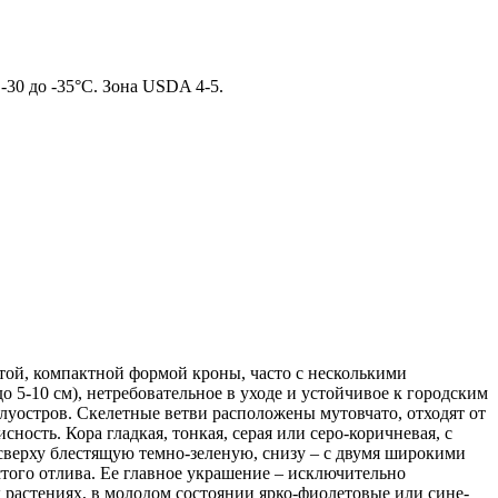
-30 до -35°C. Зона USDA 4-5.
стой, компактной формой кроны, часто с несколькими
 5-10 см), нетребовательное в уходе и устойчивое к городским
олуостров. Скелетные ветви расположены мутовчато, отходят от
ность. Кора гладкая, тонкая, серая или серо-коричневая, с
 сверху блестящую темно-зеленую, снизу – с двумя широкими
стого отлива. Ее главное украшение – исключительно
растениях, в молодом состоянии ярко-фиолетовые или сине-