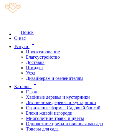
Поиск
О нас
arrow_drop_down
Услуги
Проектирование
Благоустройство
Доставка
Посадка
Уход
Дизайнерам и озеленителям
arrow_drop_down
Каталог
Газон
Хвойные деревья и кустарники
Лиственные деревья и кустарники
Стриженые формы. Садовый бонсай
Блоки живой изгороди
Многолетние травы и цветы
Однолетние цветы и овощная рассада
Товары для сада