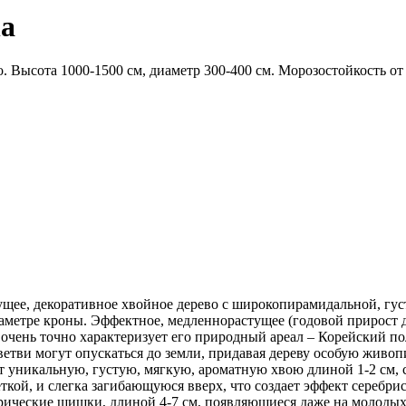
na
 Высота 1000-1500 см, диаметр 300-400 см. Морозостойкость от 
тущее, декоративное хвойное дерево с широкопирамидальной, гу
аметре кроны. Эффектное, медленнорастущее (годовой прирост до
 очень точно характеризует его природный ареал – Корейский п
етви могут опускаться до земли, придавая дереву особую живопис
ет уникальную, густую, мягкую, ароматную хвою длиной 1-2 см,
кой, и слегка загибающуюся вверх, что создает эффект серебри
ические шишки, длиной 4-7 см, появляющиеся даже на молодых 