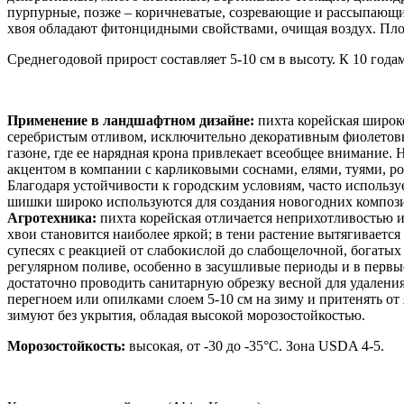
пурпурные, позже – коричневатые, созревающие и рассыпающие
хвоя обладают фитонцидными свойствами, очищая воздух. Плодо
Среднегодовой прирост составляет 5-10 см в высоту. К 10 годам
Применение в ландшафтном дизайне:
пихта корейская широк
серебристым отливом, исключительно декоративным фиолетовы
газоне, где ее нарядная крона привлекает всеобщее внимание
акцентом в компании с карликовыми соснами, елями, туями, р
Благодаря устойчивости к городским условиям, часто использу
шишки широко используются для создания новогодних композ
Агротехника:
пихта корейская отличается неприхотливостью и
хвои становится наиболее яркой; в тени растение вытягиваетс
супесях с реакцией от слабокислой до слабощелочной, богатых
регулярном поливе, особенно в засушливые периоды и в первые
достаточно проводить санитарную обрезку весной для удаления
перегноем или опилками слоем 5-10 см на зиму и притенять от 
зимуют без укрытия, обладая высокой морозостойкостью.
Морозостойкость:
высокая, от -30 до -35°C. Зона USDA 4-5.