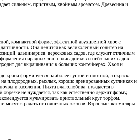
ладает сильным, приятным, хвойным ароматом. Древесина и
ной, компактной форме, эффектной двухцветной хвое с
даптивности. Она ценится как великолепный солитер на
озиций, альпинариев, вересковых садов, где служит отличным
оформления парадных зон, палисадников и небольших садов.
Подходит для выращивания в больших контейнерах. Хвоя и
де крона формируется наиболее густой и плотной, а окраска
тет на плодородных, рыхлых, хорошо дренированных суглинках и
 почвы и засоления. Пихта влаголюбива, нуждается в
обрезке не нуждается, так как естественно держит форму,
рекомендуется мульчировать приствольный круг торфом,
они могут страдать от солнечных ожогов. Взрослые экземпляры