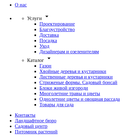
О нас
arrow_drop_down
Услуги
Проектирование
Благоустройство
Доставка
Посадка
Уход
Дизайнерам и озеленителям
arrow_drop_down
Каталог
Газон
Хвойные деревья и кустарники
Лиственные деревья и кустарники
Стриженые формы. Садовый бонсай
Блоки живой изгороди
Многолетние травы и цветы
Однолетние цветы и овощная рассада
Товары для сада
Контакты
Ландшафтное бюро
Садовый центр
Питомник растений