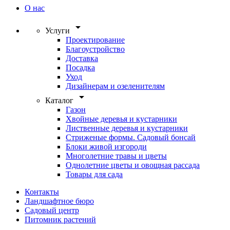
О нас
arrow_drop_down
Услуги
Проектирование
Благоустройство
Доставка
Посадка
Уход
Дизайнерам и озеленителям
arrow_drop_down
Каталог
Газон
Хвойные деревья и кустарники
Лиственные деревья и кустарники
Стриженые формы. Садовый бонсай
Блоки живой изгороди
Многолетние травы и цветы
Однолетние цветы и овощная рассада
Товары для сада
Контакты
Ландшафтное бюро
Садовый центр
Питомник растений