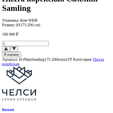
Samling
Упаковка:
Ком WRB
Размер:
(Н175-200 см)
106 000
₽
Количество
товара
Пихта
В корзину
корейская
Артикул:
H-PihtaSamling175-200extra1ГР
Категория:
Пихта
Самлинг
корейская
(Samling)
Каталог