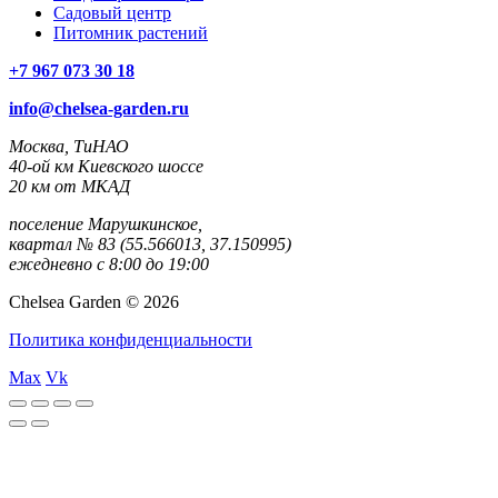
Садовый центр
Питомник растений
+7 967 073 30 18
info@chelsea-garden.ru
Москва, ТиНАО
40-ой км Киевского шоссе
20 км от МКАД
поселение Марушкинское,
квартал № 83 (55.566013, 37.150995)
ежедневно с 8:00 до 19:00
Chelsea Garden © 2026
Политика конфиденциальности
Max
Vk
Canlı
Selçuk
Jojobet
sweet
gates
Maç
Sports
bonanza
of
İzle
olympus