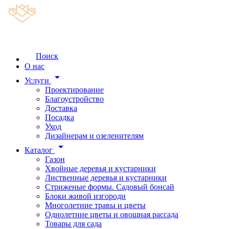
Поиск
О нас
arrow_drop_down
Услуги
Проектирование
Благоустройство
Доставка
Посадка
Уход
Дизайнерам и озеленителям
arrow_drop_down
Каталог
Газон
Хвойные деревья и кустарники
Лиственные деревья и кустарники
Стриженые формы. Садовый бонсай
Блоки живой изгороди
Многолетние травы и цветы
Однолетние цветы и овощная рассада
Товары для сада