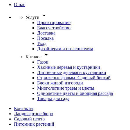
О нас
arrow_drop_down
Услуги
Проектирование
Благоустройство
Доставка
Посадка
Уход
Дизайнерам и озеленителям
arrow_drop_down
Каталог
Газон
Хвойные деревья и кустарники
Лиственные деревья и кустарники
Стриженые формы. Садовый бонсай
Блоки живой изгороди
Многолетние травы и цветы
Однолетние цветы и овощная рассада
Товары для сада
Контакты
Ландшафтное бюро
Садовый центр
Питомник растений