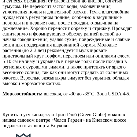
и супесях с реакцией от слабокислой до кислой, богатых
гумусом. Не переносит застоя воды, заболачивания,
уплотнения почвы и длительной засухи. Тсуга влаголюбива,
нуждается в регулярном поливе, особенно в засушливые
периоды и в первые годы после посадки, отзывчива на
дождевание. Хорошо переносит обрезку и стрижку. Проводят
санитарную и формирующую обрезку ранней весной до
начала сокодвижения, удаляя сухие, поврежденные и слабые
ветви для поддержания шаровидной формы. Молодые
растения (до 2-3 лет) рекомендуется мульчировать
приствольный круг торфом, перегноем или опилками слоем
5-10 см на зиму и укрывать в первые годы после посадки в
регионах с суровыми зимами, а также притенять от яркого
весеннего солнца, так как они могут страдать от солнечных
ожогов. Взрослые экземпляры зимуют без укрытия, обладая
высокой морозостойкостью.
Морозостойкость:
высокая, от -30 до -35°C. Зона USDA 4-5.
Купить тсугу канадскую Грин Глоб (Green Globe) можно в
нашем садовом центре «Челси Гарден» на Киевском шоссе
недалеко от аэропорта Внуково.