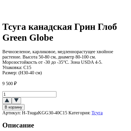
Тсуга канадская Грин Глоб
Green Globe
Вечнозеленое, карликовое, медленнорастущее хвойное
растение. Высота 50-80 см, диаметр 80-100 см.
Морозостойкость от -30 до -35°C. Зона USDA 4-5.
Упаковка:
С15
Размер:
(H30-40 см)
9 500
₽
Количество
товара
Тсуга
В корзину
канадская
Артикул:
H-TsugaKGG30-40C15
Категория:
Тсуга
Грин
Глоб
Описание
(Green
Globe)