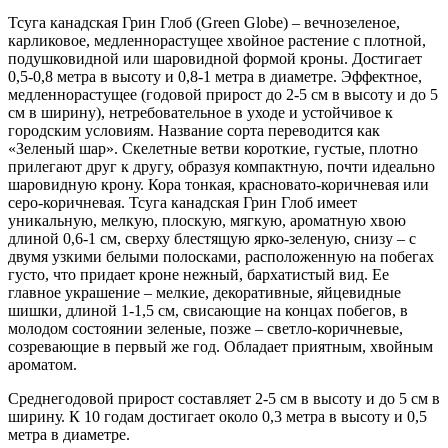
Тсуга канадская Грин Глоб (Green Globe) – вечнозеленое,
карликовое, медленнорастущее хвойное растение с плотной,
подушковидной или шаровидной формой кроны. Достигает
0,5-0,8 метра в высоту и 0,8-1 метра в диаметре. Эффектное,
медленнорастущее (годовой прирост до 2-5 см в высоту и до 5
см в ширину), нетребовательное в уходе и устойчивое к
городским условиям. Название сорта переводится как
«Зеленый шар». Скелетные ветви короткие, густые, плотно
прилегают друг к другу, образуя компактную, почти идеально
шаровидную крону. Кора тонкая, красновато-коричневая или
серо-коричневая. Тсуга канадская Грин Глоб имеет
уникальную, мелкую, плоскую, мягкую, ароматную хвою
длиной 0,6-1 см, сверху блестящую ярко-зеленую, снизу – с
двумя узкими белыми полосками, расположенную на побегах
густо, что придает кроне нежный, бархатистый вид. Ее
главное украшение – мелкие, декоративные, яйцевидные
шишки, длиной 1-1,5 см, свисающие на концах побегов, в
молодом состоянии зеленые, позже – светло-коричневые,
созревающие в первый же год. Обладает приятным, хвойным
ароматом.
Среднегодовой прирост составляет 2-5 см в высоту и до 5 см в
ширину. К 10 годам достигает около 0,3 метра в высоту и 0,5
метра в диаметре.