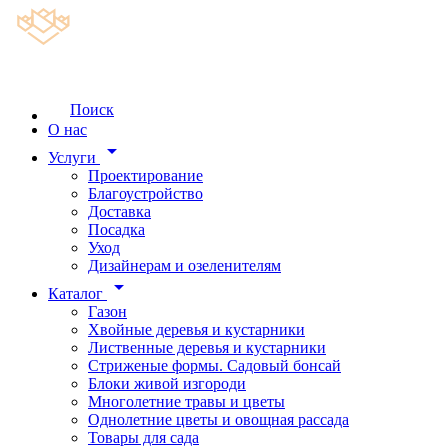
Поиск
О нас
arrow_drop_down
Услуги
Проектирование
Благоустройство
Доставка
Посадка
Уход
Дизайнерам и озеленителям
arrow_drop_down
Каталог
Газон
Хвойные деревья и кустарники
Лиственные деревья и кустарники
Стриженые формы. Садовый бонсай
Блоки живой изгороди
Многолетние травы и цветы
Однолетние цветы и овощная рассада
Товары для сада