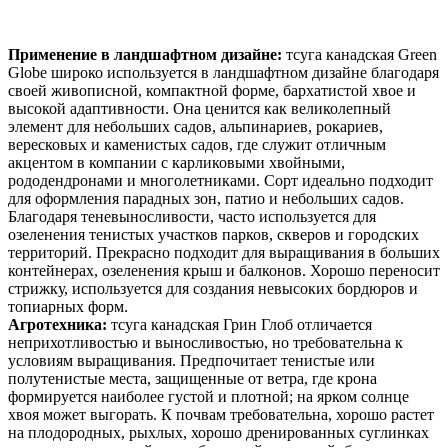
Применение в ландшафтном дизайне:
тсуга канадская Green
Globe широко используется в ландшафтном дизайне благодаря
своей живописной, компактной форме, бархатистой хвое и
высокой адаптивности. Она ценится как великолепный
элемент для небольших садов, альпинариев, рокариев,
вересковых и каменистых садов, где служит отличным
акцентом в компании с карликовыми хвойными,
рододендронами и многолетниками. Сорт идеально подходит
для оформления парадных зон, патио и небольших садов.
Благодаря теневыносливости, часто используется для
озеленения тенистых участков парков, скверов и городских
территорий. Прекрасно подходит для выращивания в больших
контейнерах, озеленения крыш и балконов. Хорошо переносит
стрижку, используется для создания невысоких бордюров и
топиарных форм.
Агротехника:
тсуга канадская Грин Глоб отличается
неприхотливостью и выносливостью, но требовательна к
условиям выращивания. Предпочитает тенистые или
полутенистые места, защищенные от ветра, где крона
формируется наиболее густой и плотной; на ярком солнце
хвоя может выгорать. К почвам требовательна, хорошо растет
на плодородных, рыхлых, хорошо дренированных суглинках