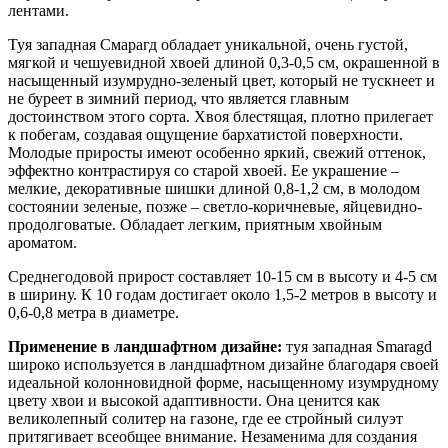
лентами.
Туя западная Смарагд обладает уникальной, очень густой,
мягкой и чешуевидной хвоей длиной 0,3-0,5 см, окрашенной в
насыщенный изумрудно-зеленый цвет, который не тускнеет и
не буреет в зимний период, что является главным
достоинством этого сорта. Хвоя блестящая, плотно прилегает
к побегам, создавая ощущение бархатистой поверхности.
Молодые приросты имеют особенно яркий, свежий оттенок,
эффектно контрастируя со старой хвоей. Ее украшение –
мелкие, декоративные шишки длиной 0,8-1,2 см, в молодом
состоянии зеленые, позже – светло-коричневые, яйцевидно-
продолговатые. Обладает легким, приятным хвойным
ароматом.
Среднегодовой прирост составляет 10-15 см в высоту и 4-5 см
в ширину. К 10 годам достигает около 1,5-2 метров в высоту и
0,6-0,8 метра в диаметре.
Применение в ландшафтном дизайне:
туя западная Smaragd
широко используется в ландшафтном дизайне благодаря своей
идеальной колонновидной форме, насыщенному изумрудному
цвету хвои и высокой адаптивности. Она ценится как
великолепный солитер на газоне, где ее стройный силуэт
притягивает всеобщее внимание. Незаменима для создания