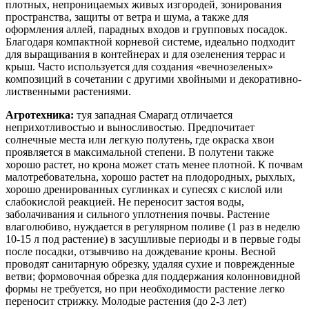
плотных, непроницаемых живых изгородей, зонирования
пространства, защиты от ветра и шума, а также для
оформления аллей, парадных входов и групповых посадок.
Благодаря компактной корневой системе, идеально подходит
для выращивания в контейнерах и для озеленения террас и
крыш. Часто используется для создания «вечнозеленых»
композиций в сочетании с другими хвойными и декоративно-
лиственными растениями.
Агротехника:
туя западная Смарагд отличается
неприхотливостью и выносливостью. Предпочитает
солнечные места или легкую полутень, где окраска хвои
проявляется в максимальной степени. В полутени также
хорошо растет, но крона может стать менее плотной. К почвам
малотребовательна, хорошо растет на плодородных, рыхлых,
хорошо дренированных суглинках и супесях с кислой или
слабокислой реакцией. Не переносит застоя воды,
заболачивания и сильного уплотнения почвы. Растение
влаголюбиво, нуждается в регулярном поливе (1 раз в неделю
10-15 л под растение) в засушливые периоды и в первые годы
после посадки, отзывчиво на дождевание кроны. Весной
проводят санитарную обрезку, удаляя сухие и поврежденные
ветви; формовочная обрезка для поддержания колонновидной
формы не требуется, но при необходимости растение легко
переносит стрижку. Молодые растения (до 2-3 лет)