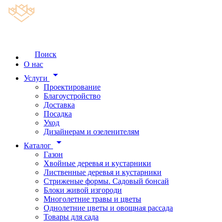
Поиск
О нас
arrow_drop_down
Услуги
Проектирование
Благоустройство
Доставка
Посадка
Уход
Дизайнерам и озеленителям
arrow_drop_down
Каталог
Газон
Хвойные деревья и кустарники
Лиственные деревья и кустарники
Стриженые формы. Садовый бонсай
Блоки живой изгороди
Многолетние травы и цветы
Однолетние цветы и овощная рассада
Товары для сада