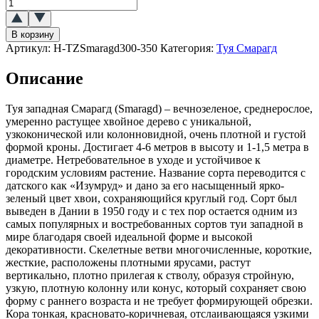
Количество
товара
Туя
В корзину
западная
Артикул:
H-TZSmaragd300-350
Категория:
Туя Смарагд
Смарагд
(Smaragd)
Описание
Туя западная Смарагд (Smaragd) – вечнозеленое, среднерослое,
умеренно растущее хвойное дерево с уникальной,
узкоконической или колонновидной, очень плотной и густой
формой кроны. Достигает 4-6 метров в высоту и 1-1,5 метра в
диаметре. Нетребовательное в уходе и устойчивое к
городским условиям растение. Название сорта переводится с
датского как «Изумруд» и дано за его насыщенный ярко-
зеленый цвет хвои, сохраняющийся круглый год. Сорт был
выведен в Дании в 1950 году и с тех пор остается одним из
самых популярных и востребованных сортов туи западной в
мире благодаря своей идеальной форме и высокой
декоративности. Скелетные ветви многочисленные, короткие,
жесткие, расположены плотными ярусами, растут
вертикально, плотно прилегая к стволу, образуя стройную,
узкую, плотную колонну или конус, который сохраняет свою
форму с раннего возраста и не требует формирующей обрезки.
Кора тонкая, красновато-коричневая, отслаивающаяся узкими