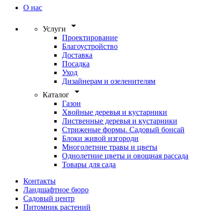
О нас
arrow_drop_down
Услуги
Проектирование
Благоустройство
Доставка
Посадка
Уход
Дизайнерам и озеленителям
arrow_drop_down
Каталог
Газон
Хвойные деревья и кустарники
Лиственные деревья и кустарники
Стриженые формы. Садовый бонсай
Блоки живой изгороди
Многолетние травы и цветы
Однолетние цветы и овощная рассада
Товары для сада
Контакты
Ландшафтное бюро
Садовый центр
Питомник растений