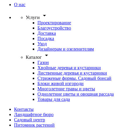
О нас
arrow_drop_down
Услуги
Проектирование
Благоустройство
Доставка
Посадка
Уход
Дизайнерам и озеленителям
arrow_drop_down
Каталог
Газон
Хвойные деревья и кустарники
Лиственные деревья и кустарники
Стриженые формы. Садовый бонсай
Блоки живой изгороди
Многолетние травы и цветы
Однолетние цветы и овощная рассада
Товары для сада
Контакты
Ландшафтное бюро
Садовый центр
Питомник растений