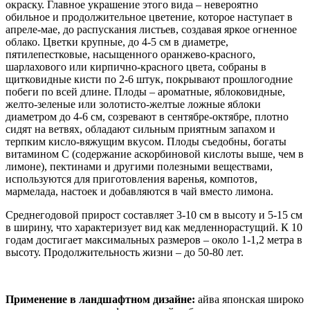
окраску. Главное украшение этого вида – невероятно
обильное и продолжительное цветение, которое наступает в
апреле-мае, до распускания листьев, создавая яркое огненное
облако. Цветки крупные, до 4-5 см в диаметре,
пятилепестковые, насыщенного оранжево-красного,
шарлахового или кирпично-красного цвета, собраны в
щитковидные кисти по 2-6 штук, покрывают прошлогодние
побеги по всей длине. Плоды – ароматные, яблоковидные,
желто-зеленые или золотисто-желтые ложные яблоки
диаметром до 4-6 см, созревают в сентябре-октябре, плотно
сидят на ветвях, обладают сильным приятным запахом и
терпким кисло-вяжущим вкусом. Плоды съедобны, богаты
витамином C (содержание аскорбиновой кислоты выше, чем в
лимоне), пектинами и другими полезными веществами,
используются для приготовления варенья, компотов,
мармелада, настоек и добавляются в чай вместо лимона.
Среднегодовой прирост составляет 3-10 см в высоту и 5-15 см
в ширину, что характеризует вид как медленнорастущий. К 10
годам достигает максимальных размеров – около 1-1,2 метра в
высоту. Продолжительность жизни – до 50-80 лет.
Применение в ландшафтном дизайне:
айва японская широко