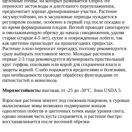
щелочные почвы, на которых развивается хлороз. Не
переносит застоя воды и длительного переувлажнения,
предпочитает хорошо дренированные участки. Растение
засухоустойчиво, но в засушливые периоды нуждается в
регулярном поливе, особенно в первый год после посадки и
во время формирования плодов. Весной проводят санитарную
и омолаживающую обрезку до начала сокодвижения, удаляя
старые (старше 4-5 лет), сухие и поврежденные побеги, так
как цветение происходит на прошлогодних приростах.
Растение плохо переносит пересадку, поэтому рекомендуется
сразу выбирать постоянное место. Молодые растения в
первые 2-3 года рекомендуется мульчировать приствольный
круг торфом, опилками или корой для сохранения влаги и
защиты корней. Слабо поражается вредителями и болезнями,
при необходимости проводят обработку фунгицидами от
пятнистостей и монилиоза.
Морозостойкость:
высокая, от -25 до -30°C. Зона USDA 5.
Взрослые растения зимуют под снежным покровом, в суровые
малоснежные зимы возможно подмерзание концов
однолетних побегов и цветочных почек выше уровня снега,
однако нижняя часть куста сохраняется, и растение быстро
восстанавливается после весенней обрезки.