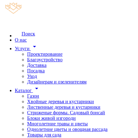
Поиск
О нас
arrow_drop_down
Услуги
Проектирование
Благоустройство
Доставка
Посадка
Уход
Дизайнерам и озеленителям
arrow_drop_down
Каталог
Газон
Хвойные деревья и кустарники
Лиственные деревья и кустарники
Стриженые формы. Садовый бонсай
Блоки живой изгороди
Многолетние травы и цветы
Однолетние цветы и овощная рассада
Товары для сада