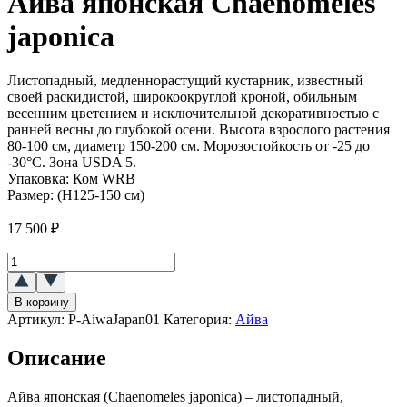
Айва японская Chaenomeles
japonica
Листопадный, медленнорастущий кустарник, известный
своей раскидистой, широкоокруглой кроной, обильным
весенним цветением и исключительной декоративностью с
ранней весны до глубокой осени. Высота взрослого растения
80-100 см, диаметр 150-200 см. Морозостойкость от -25 до
-30°C. Зона USDA 5.
Упаковка:
Ком WRB
Размер:
(H125-150 см)
17 500
₽
Количество
товара
Айва
В корзину
японская
Артикул:
P-AiwaJapan01
Категория:
Айва
(Chaenomeles
japonica)
Описание
Айва японская (Chaenomeles japonica) – листопадный,