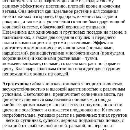
используется в ландшафтном дизайне благодаря своему
раннему эффектному цветению, плотной кроне и колючим
ветвям. Она ценится как идеальное растение для создания
низких живых изгородей, бордюров, каменистых садов и
рокариев, а также для укрепления склонов благодаря мощной
корневой системе, образующей корневые отпрыски.
Незаменима для одиночных и групповых посадок на газоне, в
палисадниках, а также для создания опушек и переднего
плана в композициях с другими растениями. Эффектно
смотрится в композициях с луковичными (тюльпанами,
нарциссами), раннецветущими многолетниками (примулами,
морозниками) и хвойными растениями – туями,
можжевельниками, соснами, создавая контраст по форме и
цвету. Благодаря колючкам отлично подходит для создания
непроходимых живых изгородей.
Агротехника:
айва японская отличается неприхотливостью,
засухоустойчивостью и высокой адаптивностью к различным
условиям. Светолюбива, предпочитает солнечные места, где
цветение становится максимально обильным, а плоды
наиболее ароматными; выносит легкую полутень, но в тени
цветение ослабевает и снижается плодоношение. К почвам
нетребовательна, успешно растет на различных типах грунтов
– легких суглинках, супесях, дерново-подзолистых почвах, с
реакцией от слабокислой до нейтральной; не переносит