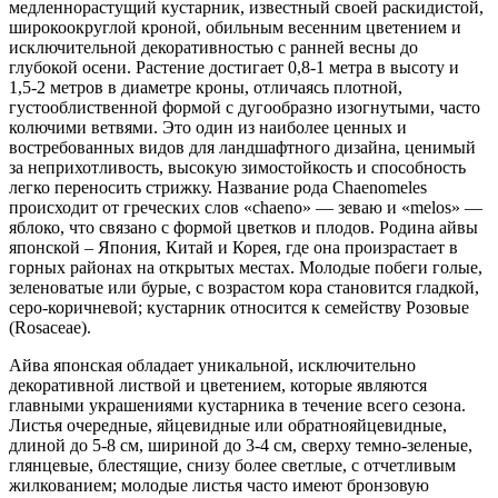
медленнорастущий кустарник, известный своей раскидистой,
широкоокруглой кроной, обильным весенним цветением и
исключительной декоративностью с ранней весны до
глубокой осени. Растение достигает 0,8-1 метра в высоту и
1,5-2 метров в диаметре кроны, отличаясь плотной,
густооблиственной формой с дугообразно изогнутыми, часто
колючими ветвями. Это один из наиболее ценных и
востребованных видов для ландшафтного дизайна, ценимый
за неприхотливость, высокую зимостойкость и способность
легко переносить стрижку. Название рода Chaenomeles
происходит от греческих слов «chaeno» — зеваю и «melos» —
яблоко, что связано с формой цветков и плодов. Родина айвы
японской – Япония, Китай и Корея, где она произрастает в
горных районах на открытых местах. Молодые побеги голые,
зеленоватые или бурые, с возрастом кора становится гладкой,
серо-коричневой; кустарник относится к семейству Розовые
(Rosaceae).
Айва японская обладает уникальной, исключительно
декоративной листвой и цветением, которые являются
главными украшениями кустарника в течение всего сезона.
Листья очередные, яйцевидные или обратнояйцевидные,
длиной до 5-8 см, шириной до 3-4 см, сверху темно-зеленые,
глянцевые, блестящие, снизу более светлые, с отчетливым
жилкованием; молодые листья часто имеют бронзовую