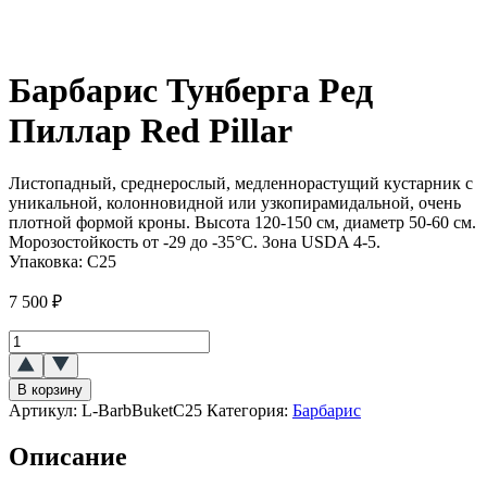
Барбарис Тунберга Ред
Пиллар Red Pillar
Листопадный, среднерослый, медленнорастущий кустарник с
уникальной, колонновидной или узкопирамидальной, очень
плотной формой кроны. Высота 120-150 см, диаметр 50-60 см.
Морозостойкость от -29 до -35°C. Зона USDA 4-5.
Упаковка:
С25
7 500
₽
Количество
товара
Барбарис
В корзину
Тунберга
Артикул:
L-BarbBuketC25
Категория:
Барбарис
Ред
Пиллар
Описание
(Red
Pillar)