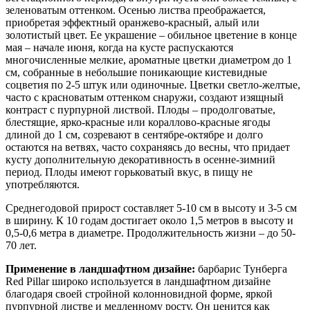
зеленоватым оттенком. Осенью листва преображается,
приобретая эффектный оранжево-красный, алый или
золотистый цвет. Ее украшение – обильное цветение в конце
мая – начале июня, когда на кусте распускаются
многочисленные мелкие, ароматные цветки диаметром до 1
см, собранные в небольшие поникающие кистевидные
соцветия по 2-5 штук или одиночные. Цветки светло-желтые,
часто с красноватым оттенком снаружи, создают изящный
контраст с пурпурной листвой. Плоды – продолговатые,
блестящие, ярко-красные или кораллово-красные ягоды
длиной до 1 см, созревают в сентябре-октябре и долго
остаются на ветвях, часто сохраняясь до весны, что придает
кусту дополнительную декоративность в осенне-зимний
период. Плоды имеют горьковатый вкус, в пищу не
употребляются.
Среднегодовой прирост составляет 5-10 см в высоту и 3-5 см
в ширину. К 10 годам достигает около 1,5 метров в высоту и
0,5-0,6 метра в диаметре. Продолжительность жизни – до 50-
70 лет.
Применение в ландшафтном дизайне:
барбарис Тунберга
Red Pillar широко используется в ландшафтном дизайне
благодаря своей стройной колонновидной форме, яркой
пурпурной листве и медленному росту. Он ценится как