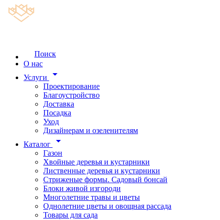
Поиск
О нас
arrow_drop_down
Услуги
Проектирование
Благоустройство
Доставка
Посадка
Уход
Дизайнерам и озеленителям
arrow_drop_down
Каталог
Газон
Хвойные деревья и кустарники
Лиственные деревья и кустарники
Стриженые формы. Садовый бонсай
Блоки живой изгороди
Многолетние травы и цветы
Однолетние цветы и овощная рассада
Товары для сада