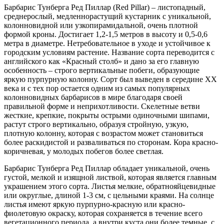
Барбарис Тунберга Ред Пиллар (Red Pillar) – листопадный,
среднерослый, медленнорастущий кустарник с уникальной,
колонновидной или узкопирамидальной, очень плотной
формой кроны. Достигает 1,2-1,5 метров в высоту и 0,5-0,6
метра в диаметре. Нетребовательное в уходе и устойчивое к
городским условиям растение. Название сорта переводится с
английского как «Красный столб» и дано за его главную
особенность – строго вертикальные побеги, образующие
яркую пурпурную колонну. Сорт был выведен в середине XX
века и с тех пор остается одним из самых популярных
колонновидных барбарисов в мире благодаря своей
правильной форме и неприхотливости. Скелетные ветви
жесткие, крепкие, покрыты острыми одиночными шипами,
растут строго вертикально, образуя стройную, узкую,
плотную колонну, которая с возрастом может становиться
более раскидистой и разваливаться по сторонам. Кора красно-
коричневая, у молодых побегов более светлая.
Барбарис Тунберга Ред Пиллар обладает уникальной, очень
густой, мелкой и изящной листвой, которая является главным
украшением этого сорта. Листья мелкие, обратнояйцевидные
или округлые, длиной 1-3 см, с цельными краями. На солнце
листья имеют яркую пурпурно-красную или красно-
фиолетовую окраску, которая сохраняется в течение всего
вегетационного периода, а внутри куста они более темные, с