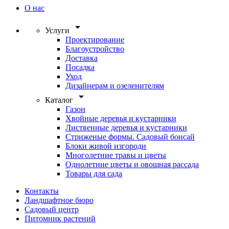
О нас
arrow_drop_down
Услуги
Проектирование
Благоустройство
Доставка
Посадка
Уход
Дизайнерам и озеленителям
arrow_drop_down
Каталог
Газон
Хвойные деревья и кустарники
Лиственные деревья и кустарники
Стриженые формы. Садовый бонсай
Блоки живой изгороди
Многолетние травы и цветы
Однолетние цветы и овощная рассада
Товары для сада
Контакты
Ландшафтное бюро
Садовый центр
Питомник растений