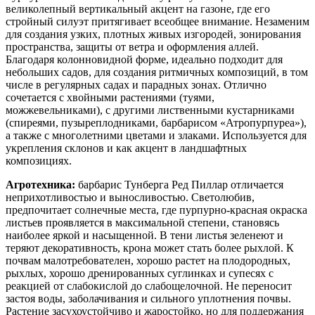
великолепный вертикальный акцент на газоне, где его
стройный силуэт притягивает всеобщее внимание. Незаменим
для создания узких, плотных живых изгородей, зонирования
пространства, защиты от ветра и оформления аллей.
Благодаря колонновидной форме, идеально подходит для
небольших садов, для создания ритмичных композиций, в том
числе в регулярных садах и парадных зонах. Отлично
сочетается с хвойными растениями (туями,
можжевельниками), с другими лиственными кустарниками
(спиреями, пузыреплодниками, барбарисом «Атропурпуреа»),
а также с многолетними цветами и злаками. Используется для
укрепления склонов и как акцент в ландшафтных
композициях.
Агротехника:
барбарис Тунберга Ред Пиллар отличается
неприхотливостью и выносливостью. Светолюбив,
предпочитает солнечные места, где пурпурно-красная окраска
листьев проявляется в максимальной степени, становясь
наиболее яркой и насыщенной. В тени листья зеленеют и
теряют декоративность, крона может стать более рыхлой. К
почвам малотребователен, хорошо растет на плодородных,
рыхлых, хорошо дренированных суглинках и супесях с
реакцией от слабокислой до слабощелочной. Не переносит
застоя воды, заболачивания и сильного уплотнения почвы.
Растение засухоустойчиво и жаростойко, но для поддержания