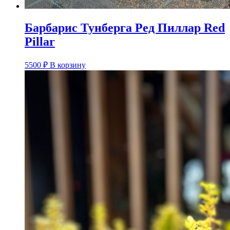
Барбарис Тунберга Ред Пиллар Red
Pillar
5500
₽
В корзину