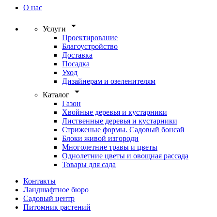
О нас
arrow_drop_down
Услуги
Проектирование
Благоустройство
Доставка
Посадка
Уход
Дизайнерам и озеленителям
arrow_drop_down
Каталог
Газон
Хвойные деревья и кустарники
Лиственные деревья и кустарники
Стриженые формы. Садовый бонсай
Блоки живой изгороди
Многолетние травы и цветы
Однолетние цветы и овощная рассада
Товары для сада
Контакты
Ландшафтное бюро
Садовый центр
Питомник растений