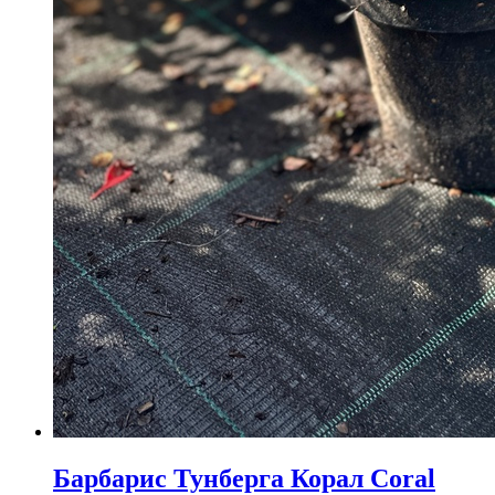
Барбарис Тунберга Корал Coral