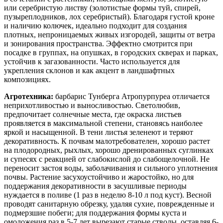
или серебристую листву (золотистые формы туй, спирей,
пузыреплодников, лох серебристый). Благодаря густой кроне
и наличию колючек, идеально подходит для создания
плотных, непроницаемых живых изгородей, защиты от ветра
и зонирования пространства. Эффектно смотрится при
посадке в группах, на опушках, в городских скверах и парках,
устойчив к загазованности. Часто используется для
укрепления склонов и как акцент в ландшафтных
композициях.
Агротехника:
барбарис Тунберга Атропурпуреа отличается
неприхотливостью и выносливостью. Светолюбив,
предпочитает солнечные места, где окраска листьев
проявляется в максимальной степени, становясь наиболее
яркой и насыщенной. В тени листья зеленеют и теряют
декоративность. К почвам малотребователен, хорошо растет
на плодородных, рыхлых, хорошо дренированных суглинках
и супесях с реакцией от слабокислой до слабощелочной. Не
переносит застоя воды, заболачивания и сильного уплотнения
почвы. Растение засухоустойчиво и жаростойко, но для
поддержания декоративности в засушливые периоды
нуждается в поливе (1 раз в неделю 8-10 л под куст). Весной
проводят санитарную обрезку, удаляя сухие, поврежденные и
подмерзшие побеги; для поддержания формы куста и
омоложения раз в 5-7 лет вырезают старые стволы, оставляя 6-