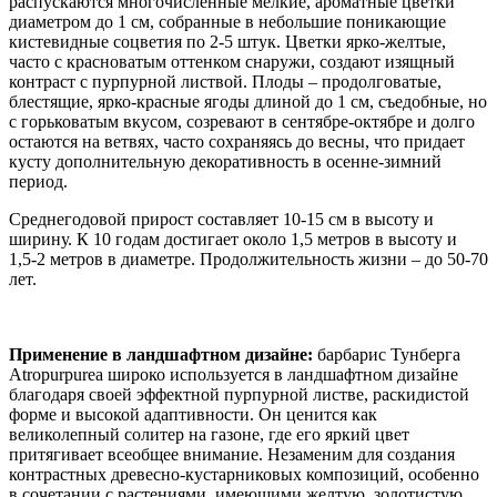
распускаются многочисленные мелкие, ароматные цветки
диаметром до 1 см, собранные в небольшие поникающие
кистевидные соцветия по 2-5 штук. Цветки ярко-желтые,
часто с красноватым оттенком снаружи, создают изящный
контраст с пурпурной листвой. Плоды – продолговатые,
блестящие, ярко-красные ягоды длиной до 1 см, съедобные, но
с горьковатым вкусом, созревают в сентябре-октябре и долго
остаются на ветвях, часто сохраняясь до весны, что придает
кусту дополнительную декоративность в осенне-зимний
период.
Среднегодовой прирост составляет 10-15 см в высоту и
ширину. К 10 годам достигает около 1,5 метров в высоту и
1,5-2 метров в диаметре. Продолжительность жизни – до 50-70
лет.
Применение в ландшафтном дизайне:
барбарис Тунберга
Atropurpurea широко используется в ландшафтном дизайне
благодаря своей эффектной пурпурной листве, раскидистой
форме и высокой адаптивности. Он ценится как
великолепный солитер на газоне, где его яркий цвет
притягивает всеобщее внимание. Незаменим для создания
контрастных древесно-кустарниковых композиций, особенно
в сочетании с растениями, имеющими желтую, золотистую