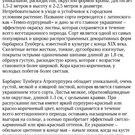
уникальной, раскидистой, округлой формой кроны. Достигает
1,5-2 метров в высоту и 2-2,5 метров в диаметре.
Нетребовательное в уходе и устойчивое к городским
условиям растение. Название сорта переводится с латинского
как «Темно-пурпурный» и дано за его главное украшение –
эффектную окраску листвы, которая сохраняется в течение
всего вегетационного периода. Сорт является одной из самых
популярных и широко распространенных декоративных форм
барбариса Тунберга, известной в культуре с конца XIX века.
Скелетные ветви жесткие, тонкие, дугообразно изогнутые,
покрыты острыми одиночными шипами длиной до 1,8 см,
образуя густую, раскидистую крону, которая с возрастом
становится более широкой. Кора красно-коричневая, у
молодых побегов более светлая.
Барбарис Тунберга Атропурпуреа обладает уникальной, очень
густой, мелкой и изящной листвой, которая является главным
украшением этого сорта. Листья мелкие, обратнояйцевидные
или округлые, длиной 1-3 см, с цельными краями. При
распускании листья имеют яркий пурпурно-красный или
красно-коричневый цвет, который сохраняется в течение
всего вегетационного периода, оставаясь насыщенным и не
выгорая на солнце, а осенью приобретает эффектный светло-
карминный или ярко-красный оттенок. Ее украшение –
обильное цветение в конце мая – начале июня, когда на кусте