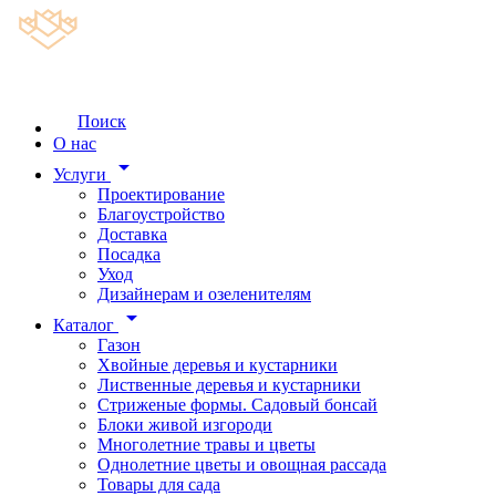
Поиск
О нас
arrow_drop_down
Услуги
Проектирование
Благоустройство
Доставка
Посадка
Уход
Дизайнерам и озеленителям
arrow_drop_down
Каталог
Газон
Хвойные деревья и кустарники
Лиственные деревья и кустарники
Стриженые формы. Садовый бонсай
Блоки живой изгороди
Многолетние травы и цветы
Однолетние цветы и овощная рассада
Товары для сада