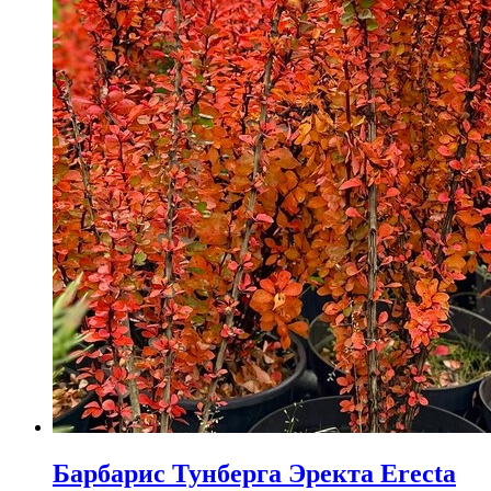
Барбарис Тунберга Эректа Erecta