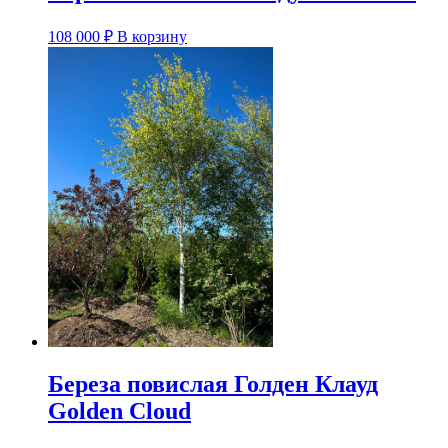
108 000
₽
В корзину
Береза повислая Голден Клауд
Golden Cloud