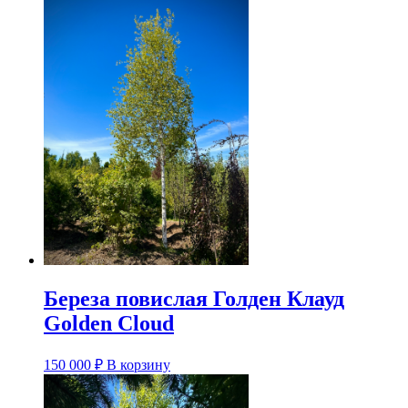
Береза повислая Голден Клауд
Golden Cloud
150 000
₽
В корзину