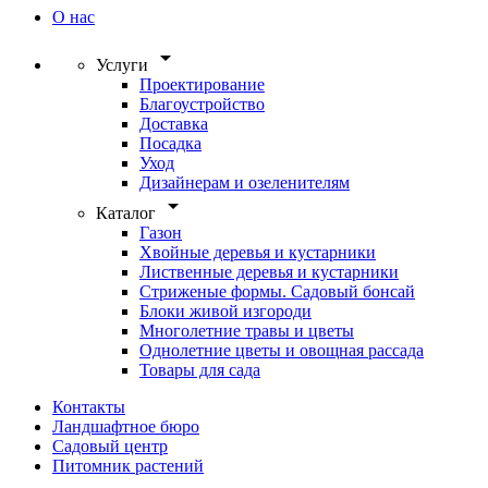
О нас
arrow_drop_down
Услуги
Проектирование
Благоустройство
Доставка
Посадка
Уход
Дизайнерам и озеленителям
arrow_drop_down
Каталог
Газон
Хвойные деревья и кустарники
Лиственные деревья и кустарники
Стриженые формы. Садовый бонсай
Блоки живой изгороди
Многолетние травы и цветы
Однолетние цветы и овощная рассада
Товары для сада
Контакты
Ландшафтное бюро
Садовый центр
Питомник растений