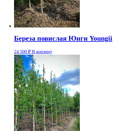
Береза повислая Юнги Youngii
24 500
₽
В корзину