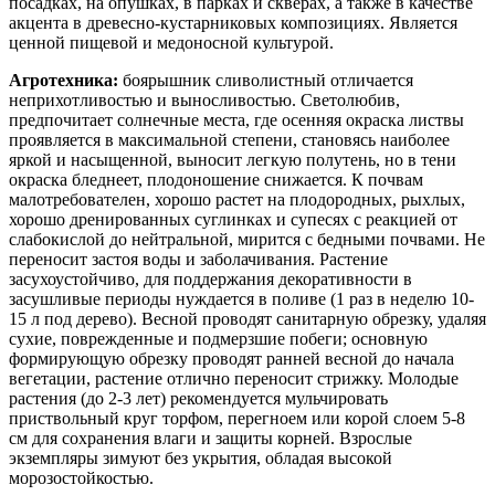
посадках, на опушках, в парках и скверах, а также в качестве
акцента в древесно-кустарниковых композициях. Является
ценной пищевой и медоносной культурой.
Агротехника:
боярышник сливолистный отличается
неприхотливостью и выносливостью. Светолюбив,
предпочитает солнечные места, где осенняя окраска листвы
проявляется в максимальной степени, становясь наиболее
яркой и насыщенной, выносит легкую полутень, но в тени
окраска бледнеет, плодоношение снижается. К почвам
малотребователен, хорошо растет на плодородных, рыхлых,
хорошо дренированных суглинках и супесях с реакцией от
слабокислой до нейтральной, мирится с бедными почвами. Не
переносит застоя воды и заболачивания. Растение
засухоустойчиво, для поддержания декоративности в
засушливые периоды нуждается в поливе (1 раз в неделю 10-
15 л под дерево). Весной проводят санитарную обрезку, удаляя
сухие, поврежденные и подмерзшие побеги; основную
формирующую обрезку проводят ранней весной до начала
вегетации, растение отлично переносит стрижку. Молодые
растения (до 2-3 лет) рекомендуется мульчировать
приствольный круг торфом, перегноем или корой слоем 5-8
см для сохранения влаги и защиты корней. Взрослые
экземпляры зимуют без укрытия, обладая высокой
морозостойкостью.