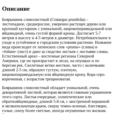
prunifolia)
Описание
Боярышник сливолистный (Crataegus prunifolia) –
листопадное, среднерослое, умеренно растущее дерево или
крупный кустарник с уникальной, широкопирамидальной или
яйцевидной, очень густой формой кроны. Достигает 5-7
метров в высоту и 4-5 метров в диаметре. Нетребовательное в
уходе и устойчивое к городским условиям растение. Название
вида происходит от латинских слов «prunus» (слива) и
«folium» (лист) и дано за сходство листьев с листьями сливы.
Естественный ареал – восточные регионы Северной
Америки, где он произрастает в лесах, на опушках и по
берегам рек. Скелетные ветви жесткие, часто с колючками
длиной 2-5 см, образуют густую, плотную,
широкопирамидальную или яйцевидную крону. Кора серо-
коричневая, с возрастом трещиноватая.
Боярышник сливолистный обладает уникальной, очень
декоративной листвой, которая является главным украшением
этого сорта. Листья очередные, эллиптические или
обратнояйцевидные, длиной 5-8 см, с заостренной вершиной
и мелкопильчатым краем, сверху темно-зеленые, блестящие,
голые, снизу более светлые, иногда опушенные по жилкам.