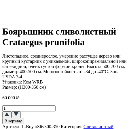
Боярышник сливолистный
Crataegus prunifolia
Листопадное, среднерослое, умеренно растущее дерево или
крупный кустарник с уникальной, широкопирамидальной или
яйцевидной, очень густой формой кроны. Высота 500-700 см,
диаметр 400-500 см. Морозостойкость от -34 до -40°C. Зона
USDA 3-4.
Упаковка:
Ком WRB
Размер:
(H300-350 см)
60 000
₽
Количество
товара
Боярышник
В корзину
сливолистный
Артикул:
L-BoyarSliv300-350
Категория:
Сливолистный
(Crataegus