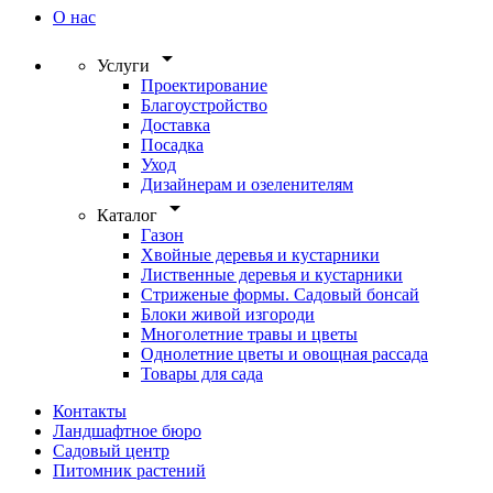
О нас
arrow_drop_down
Услуги
Проектирование
Благоустройство
Доставка
Посадка
Уход
Дизайнерам и озеленителям
arrow_drop_down
Каталог
Газон
Хвойные деревья и кустарники
Лиственные деревья и кустарники
Стриженые формы. Садовый бонсай
Блоки живой изгороди
Многолетние травы и цветы
Однолетние цветы и овощная рассада
Товары для сада
Контакты
Ландшафтное бюро
Садовый центр
Питомник растений