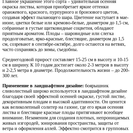
Главное украшение этого сорта – удивительная осенняя
окраска листвы, которая приобретает яркие оттенки
оранжевого, красного, пурпурного и бронзового цветов,
создавая эффект пылающего шара. Цветение наступает в мае-
июне, цветки белые или кремово-белые, диаметром до 1,5 см,
собранные в густые щитковидные соцветия, обладают
приятным ароматом. Плоды – шаровидные или слегка
продолговатые, ярко-красные, блестящие, диаметром до 1,5
см, созревают в сентябре-октябре, долго остаются на ветвях,
часто сохраняясь до зимы, съедобны.
Среднегодовой прирост составляет 15-25 см в высоту и 10-15
см в ширину. К 10 годам достигает около 2-3 метров в высоту
и 2-2,5 метра в диаметре. Продолжительность жизни – до 200-
300 лет.
Применение в ландшафтном дизайне:
боярышник
сливолистный широко используется в ландшафтном дизайне
благодаря своей эффектной осенней окраске, густой листве,
декоративным плодам и высокой адаптивности. Он ценится
как великолепный солитер на газоне, где его яркая осенняя
листва и блестящие красные плоды притягивают всеобщее
внимание. Незаменим для создания плотных, непроницаемых
живых изгородей, зонирования пространства, защиты от
ветра и оформления аллей. Эффектно смотрится в групповых