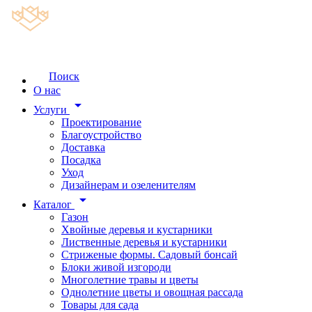
Поиск
О нас
arrow_drop_down
Услуги
Проектирование
Благоустройство
Доставка
Посадка
Уход
Дизайнерам и озеленителям
arrow_drop_down
Каталог
Газон
Хвойные деревья и кустарники
Лиственные деревья и кустарники
Стриженые формы. Садовый бонсай
Блоки живой изгороди
Многолетние травы и цветы
Однолетние цветы и овощная рассада
Товары для сада