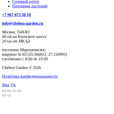
Садовый центр
Питомник растений
+7 967 073 30 18
info@chelsea-garden.ru
Москва, ТиНАО
40-ой км Киевского шоссе
20 км от МКАД
поселение Марушкинское,
квартал № 83 (55.566013, 37.150995)
ежедневно с 8:00 до 19:00
Chelsea Garden © 2026
Политика конфиденциальности
Max
Vk
rulet
gates
blackjack
oyna
of
oyna
olympus