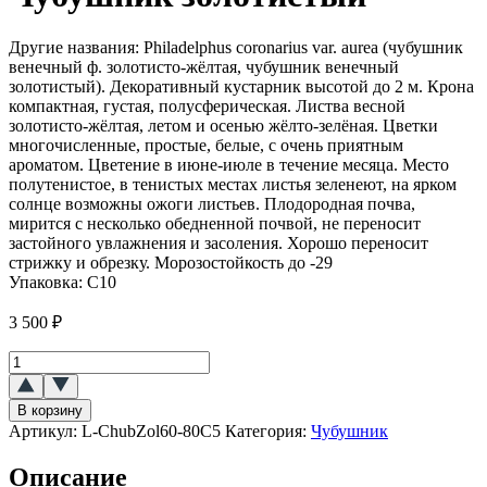
Другие названия: Philadelphus coronarius var. aurea (чубушник
венечный ф. золотисто-жёлтая, чубушник венечный
золотистый). Декоративный кустарник высотой до 2 м. Крона
компактная, густая, полусферическая. Листва весной
золотисто-жёлтая, летом и осенью жёлто-зелёная. Цветки
многочисленные, простые, белые, с очень приятным
ароматом. Цветение в июне-июле в течение месяца. Место
полутенистое, в тенистых местах листья зеленеют, на ярком
солнце возможны ожоги листьев. Плодородная почва,
мирится с несколько обедненной почвой, не переносит
застойного увлажнения и засоления. Хорошо переносит
стрижку и обрезку. Морозостойкость до -29
Упаковка:
C10
3 500
₽
Количество
товара
Чубушник
В корзину
золотистый
Артикул:
L-ChubZol60-80C5
Категория:
Чубушник
Описание