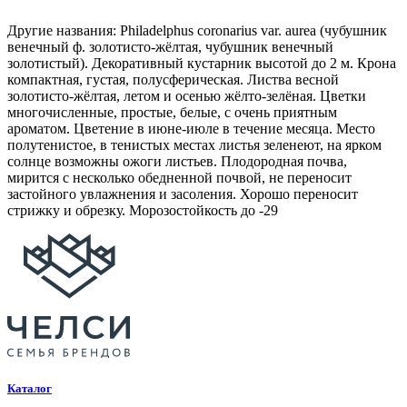
Другие названия: Philadelphus coronarius var. aurea (чубушник
венечный ф. золотисто-жёлтая, чубушник венечный
золотистый). Декоративный кустарник высотой до 2 м. Крона
компактная, густая, полусферическая. Листва весной
золотисто-жёлтая, летом и осенью жёлто-зелёная. Цветки
многочисленные, простые, белые, с очень приятным
ароматом. Цветение в июне-июле в течение месяца. Место
полутенистое, в тенистых местах листья зеленеют, на ярком
солнце возможны ожоги листьев. Плодородная почва,
мирится с несколько обедненной почвой, не переносит
застойного увлажнения и засоления. Хорошо переносит
стрижку и обрезку. Морозостойкость до -29
Каталог