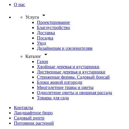
О нас
arrow_drop_down
Услуги
Проектирование
Благоустройство
Доставка
Посадка
Уход
Дизайнерам и озеленителям
arrow_drop_down
Каталог
Газон
Хвойные деревья и кустарники
Лиственные деревья и кустарники
Стриженые формы. Садовый бонсай
Блоки живой изгороди
Многолетние травы и цветы
Однолетние цветы и овощная рассада
Товары для сада
Контакты
Ландшафтное бюро
Садовый центр
Питомник растений