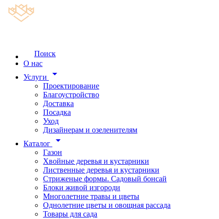
Поиск
О нас
arrow_drop_down
Услуги
Проектирование
Благоустройство
Доставка
Посадка
Уход
Дизайнерам и озеленителям
arrow_drop_down
Каталог
Газон
Хвойные деревья и кустарники
Лиственные деревья и кустарники
Стриженые формы. Садовый бонсай
Блоки живой изгороди
Многолетние травы и цветы
Однолетние цветы и овощная рассада
Товары для сада