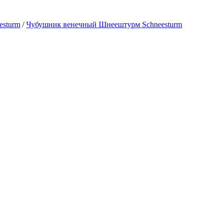
esturm
/
Чубушник венечный Шнеештурм Schneesturm