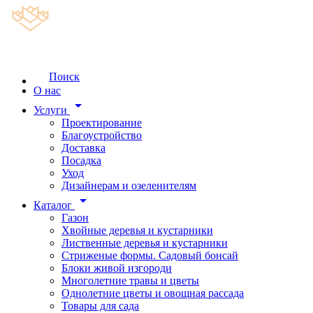
Поиск
О нас
arrow_drop_down
Услуги
Проектирование
Благоустройство
Доставка
Посадка
Уход
Дизайнерам и озеленителям
arrow_drop_down
Каталог
Газон
Хвойные деревья и кустарники
Лиственные деревья и кустарники
Стриженые формы. Садовый бонсай
Блоки живой изгороди
Многолетние травы и цветы
Однолетние цветы и овощная рассада
Товары для сада