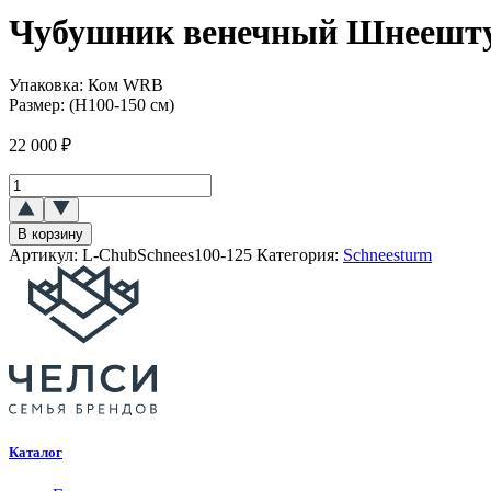
Чубушник венечный Шнеешту
Упаковка:
Ком WRB
Размер:
(H100-150 см)
22 000
₽
Количество
товара
Чубушник
В корзину
венечный
Артикул:
L-ChubSchnees100-125
Категория:
Schneesturm
`Шнеештурм``Schneesturm`
Каталог