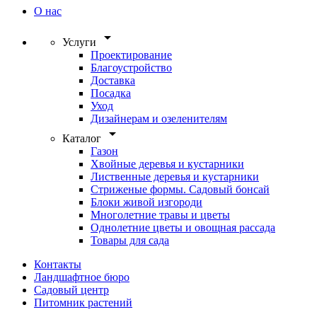
О нас
arrow_drop_down
Услуги
Проектирование
Благоустройство
Доставка
Посадка
Уход
Дизайнерам и озеленителям
arrow_drop_down
Каталог
Газон
Хвойные деревья и кустарники
Лиственные деревья и кустарники
Стриженые формы. Садовый бонсай
Блоки живой изгороди
Многолетние травы и цветы
Однолетние цветы и овощная рассада
Товары для сада
Контакты
Ландшафтное бюро
Садовый центр
Питомник растений