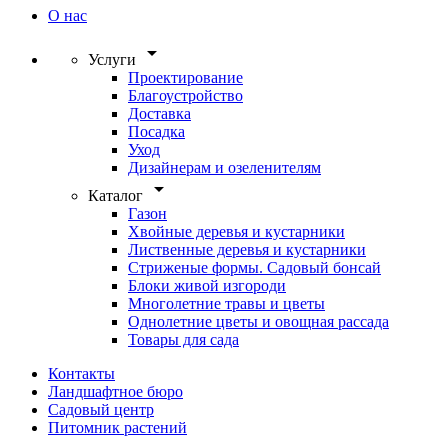
О нас
arrow_drop_down
Услуги
Проектирование
Благоустройство
Доставка
Посадка
Уход
Дизайнерам и озеленителям
arrow_drop_down
Каталог
Газон
Хвойные деревья и кустарники
Лиственные деревья и кустарники
Стриженые формы. Садовый бонсай
Блоки живой изгороди
Многолетние травы и цветы
Однолетние цветы и овощная рассада
Товары для сада
Контакты
Ландшафтное бюро
Садовый центр
Питомник растений