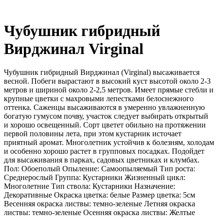
Чубушник гибридный
Вирджинал Virginal
Чубушник гибридный Вирджинал (Virginal) высаживается
весной. Побеги вырастают в высокий куст высотой около 2-3
метров и шириной около 2-2,5 метров. Имеет прямые стебли и
крупные цветки с махровыми лепестками белоснежного
оттенка. Саженцы высаживаются в умеренно увлажненную
богатую гумусом почву, участок следует выбирать открытый
и хорошо освещенный. Сорт цветет обильно на протяжении
первой половины лета, при этом кустарник источает
приятный аромат. Многолетник устойчив к болезням, холодам
и особенно хорошо растет в групповых посадках. Подойдет
для высаживания в парках, садовых цветниках и клумбах.
Пол: Обоеполый Опыление: Самоопыляемый Тип роста:
Среднерослый Группа: Кустарники Жизненный цикл:
Многолетние Тип ствола: Кустарники Назначение:
Декоративные Окраска цветка: белые Размер цветка: 5см
Весенняя окраска листвы: темно-зеленые Летняя окраска
листвы: темно-зеленые Осенняя окраска листвы: Желтые