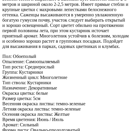
метров и шириной около 2-2,5 метров. Имеет прямые стебли и
крупные цветки с махровыми лепестками белоснежного
оттенка. Саженцы высаживаются в умеренно увлажненную
богатую гумусом почву, участок следует выбирать открытый
и хорошо освещенный. Сорт цветет обильно на протяжении
первой половины лета, при этом кустарник источает
приятный аромат. Многолетник устойчив к болезням, холодам
и особенно хорошо растет в групповых посадках. Подойдет
для высаживания в парках, садовых цветниках и клумбах.
Пол: Обоеполый
Опыление: Самоопыляемый
Тип роста: Среднерослый
Группа: Кустарники
Жизненный цикл: Многолетние
Тип ствола: Кустарники
Назначение: Декоративные
Окраска цветка: белые
Размер цветка: 5см
Весенняя окраска листвы: темно-зеленые
Летняя окраска листвы: темно-зеленые
Осенняя окраска листвы: Желтые
Время цветения: Июнь / Июль
Аромат: Сильный
Форма листа: Овально-продолговатый