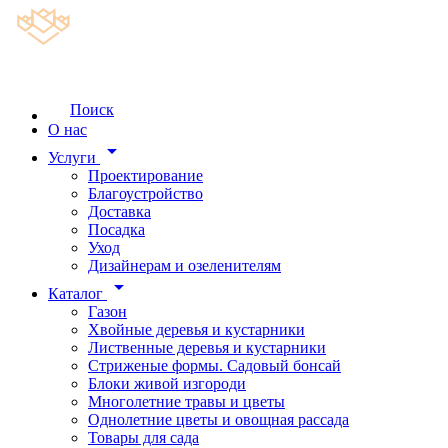
Поиск
О нас
arrow_drop_down
Услуги
Проектирование
Благоустройство
Доставка
Посадка
Уход
Дизайнерам и озеленителям
arrow_drop_down
Каталог
Газон
Хвойные деревья и кустарники
Лиственные деревья и кустарники
Стриженые формы. Садовый бонсай
Блоки живой изгороди
Многолетние травы и цветы
Однолетние цветы и овощная рассада
Товары для сада