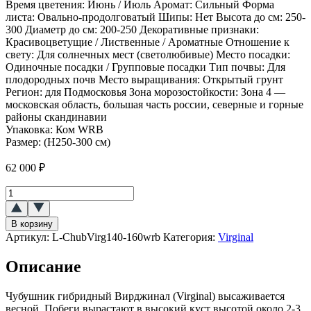
Время цветения: Июнь / Июль Аромат: Сильный Форма
листа: Овально-продолговатый Шипы: Нет Высота до см: 250-
300 Диаметр до см: 200-250 Декоративные признаки:
Красивоцветущие / Лиственные / Ароматные Отношение к
свету: Для солнечных мест (светолюбивые) Место посадки:
Одиночные посадки / Групповые посадки Тип почвы: Для
плодородных почв Место выращивания: Открытый грунт
Регион: для Подмосковья Зона морозостойкости: Зона 4 —
московская область, большая часть россии, северные и горные
районы скандинавии
Упаковка:
Ком WRB
Размер:
(H250-300 см)
62 000
₽
Количество
товара
Чубушник
В корзину
гибридный
Артикул:
L-ChubVirg140-160wrb
Категория:
Virginal
`Вирджинал``Virginal`
Описание
Чубушник гибридный Вирджинал (Virginal) высаживается
весной. Побеги вырастают в высокий куст высотой около 2-3