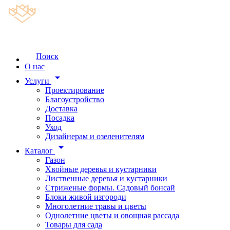
Поиск
О нас
arrow_drop_down
Услуги
Проектирование
Благоустройство
Доставка
Посадка
Уход
Дизайнерам и озеленителям
arrow_drop_down
Каталог
Газон
Хвойные деревья и кустарники
Лиственные деревья и кустарники
Стриженые формы. Садовый бонсай
Блоки живой изгороди
Многолетние травы и цветы
Однолетние цветы и овощная рассада
Товары для сада