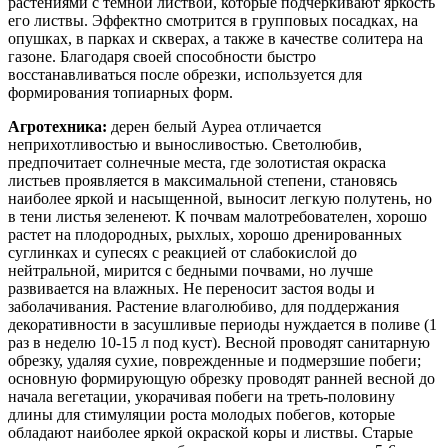
растениями с темной листвой, которые подчеркивают яркость
его листвы. Эффектно смотрится в групповых посадках, на
опушках, в парках и скверах, а также в качестве солитера на
газоне. Благодаря своей способности быстро
восстанавливаться после обрезки, используется для
формирования топиарных форм.
Агротехника:
дерен белый Ауреа отличается
неприхотливостью и выносливостью. Светолюбив,
предпочитает солнечные места, где золотистая окраска
листьев проявляется в максимальной степени, становясь
наиболее яркой и насыщенной, выносит легкую полутень, но
в тени листья зеленеют. К почвам малотребователен, хорошо
растет на плодородных, рыхлых, хорошо дренированных
суглинках и супесях с реакцией от слабокислой до
нейтральной, мирится с бедными почвами, но лучше
развивается на влажных. Не переносит застоя воды и
заболачивания. Растение влаголюбиво, для поддержания
декоративности в засушливые периоды нуждается в поливе (1
раз в неделю 10-15 л под куст). Весной проводят санитарную
обрезку, удаляя сухие, поврежденные и подмерзшие побеги;
основную формирующую обрезку проводят ранней весной до
начала вегетации, укорачивая побеги на треть-половину
длины для стимуляции роста молодых побегов, которые
обладают наиболее яркой окраской коры и листвы. Старые