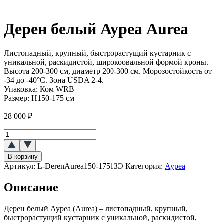
Дерен белый Ауреа Aurea
Листопадный, крупный, быстрорастущий кустарник с
уникальной, раскидистой, широкоовальной формой кроны.
Высота 200-300 см, диаметр 200-300 см. Морозостойкость от
-34 до -40°C. Зона USDA 2-4.
Упаковка:
Ком WRB
Размер:
H150-175 см
28 000
₽
Количество
товара
Дерен
В корзину
белый
Артикул:
L-DerenAurea150-1751ЗЭ
Категория:
Ауреа
Ауреа
(Aurea)
Описание
Дерен белый Ауреа (Aurea) – листопадный, крупный,
быстрорастущий кустарник с уникальной, раскидистой,