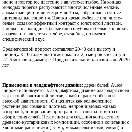
июне и повторное цветение в августе-сентябре. На концах
молодых побегов распускаются многочисленные мелкие,
ароматные цветки диаметром до 1 см, собранные в густые
щитковидные соцветия. Цветки кремово-белые или чисто-
белые, создают эффектный контраст с золотистой листвой.
Плоды – шаровидные, белые или голубовато-белые костянки,
созревают в августе-сентябре, съедобны, но имеют
специфический вкус.
Среднегодовой прирост составляет 20-40 см в высоту и
ширину. К 10 годам достигает около 2-2,5 метров в высоту и
2-2,5 метров в диаметре. Продолжительность жизни – до 20-30
лет.
Применение в ландшафтном дизайне:
дерен белый Aurea
широко используется в ландшафтном дизайне благодаря своей
эффектной золотистой листве, яркой окраске побегов и
высокой адаптивности. Он ценится как великолепное
растение для создания плотных, непроницаемых живых
изгородей, зонирования пространства, защиты от ветра и
оформления аллей. Незаменим для создания контрастных
древесно-кустарниковых композиций, особенно в сочетании с
хвойными растениями (туями, можжевельниками, елями) и