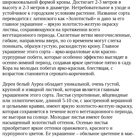
широкоовальной формой кроны. Достигает 2-3 метров в
высоту и 2-3 метров в диаметре. Нетребовательное в уходе и
устойчивое к городским условиям растение. Название сорта
переводится с латинского как «Золотистый» и дано за его
главное украшение – яркую золотисто-желтую окраску
листвы, сохраняющуюся на протяжении всего
вегетационного периода. Скелетные ветви многочисленные,
гибкие, направлены вверх, но со временем могут слегка
поникать, образуя густую, раскидистую крону. Главное
украшение этого сорта – ярко-коралловые или красно-
пурпурные побеги, которые особенно эффектно выглядят в
осенне-зимний период, создавая яркое цветовое пятно в саду.
Кора на молодых побегах ярко-красная, блестящая, с
возрастом становится серовато-коричневой.
Дерен белый Ауреа обладает уникальной, очень густой,
крупной и изящной листвой, которая является главным
украшением этого сорта. Листья супротивные, яйцевидные
или эллиптические, длиной 5-10 см, с заостренной вершиной
и цельными краями, имеют яркую золотисто-желтую окраску,
которая сохраняется в течение всего вегетационного периода,
не выгорая на солнце. Молодые листья имеют более
насыщенный золотистый оттенок. Осенью листья
приобретают яркие оттенки оранжевого, красного и
пурпурного цветов. Ее украшение – обильное цветение в мае-