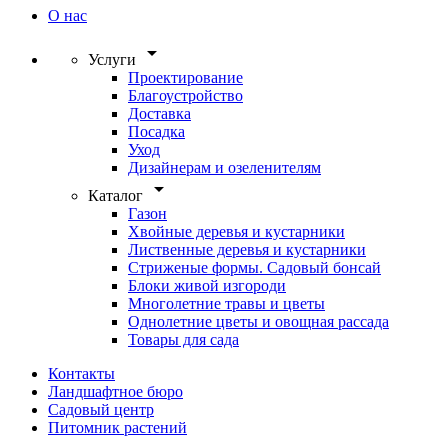
О нас
arrow_drop_down
Услуги
Проектирование
Благоустройство
Доставка
Посадка
Уход
Дизайнерам и озеленителям
arrow_drop_down
Каталог
Газон
Хвойные деревья и кустарники
Лиственные деревья и кустарники
Стриженые формы. Садовый бонсай
Блоки живой изгороди
Многолетние травы и цветы
Однолетние цветы и овощная рассада
Товары для сада
Контакты
Ландшафтное бюро
Садовый центр
Питомник растений