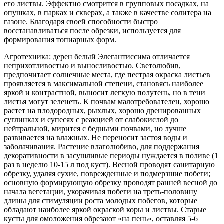
его листвы. Эффектно смотрится в групповых посадках, на
опушках, в парках и скверах, а также в качестве солитера на
газоне. Благодаря своей способности быстро
восстанавливаться после обрезки, используется для
формирования топиарных форм.
Агротехника: дерен белый Элегантиссима отличается
неприхотливостью и выносливостью. Светолюбив,
предпочитает солнечные места, где пестрая окраска листьев
проявляется в максимальной степени, становясь наиболее
яркой и контрастной, выносит легкую полутень, но в тени
листья могут зеленеть. К почвам малотребователен, хорошо
растет на плодородных, рыхлых, хорошо дренированных
суглинках и супесях с реакцией от слабокислой до
нейтральной, мирится с бедными почвами, но лучше
развивается на влажных. Не переносит застоя воды и
заболачивания. Растение влаголюбиво, для поддержания
декоративности в засушливые периоды нуждается в поливе (1
раз в неделю 10-15 л под куст). Весной проводят санитарную
обрезку, удаляя сухие, поврежденные и подмерзшие побеги;
основную формирующую обрезку проводят ранней весной до
начала вегетации, укорачивая побеги на треть-половину
длины для стимуляции роста молодых побегов, которые
обладают наиболее яркой окраской коры и листвы. Старые
кусты для омоложения обрезают «на пень», оставляя 5-6