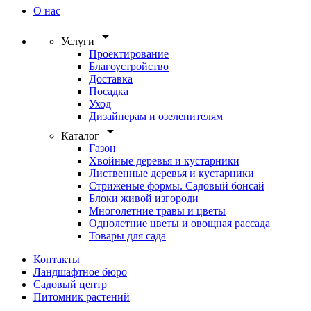
О нас
arrow_drop_down
Услуги
Проектирование
Благоустройство
Доставка
Посадка
Уход
Дизайнерам и озеленителям
arrow_drop_down
Каталог
Газон
Хвойные деревья и кустарники
Лиственные деревья и кустарники
Стриженые формы. Садовый бонсай
Блоки живой изгороди
Многолетние травы и цветы
Однолетние цветы и овощная рассада
Товары для сада
Контакты
Ландшафтное бюро
Садовый центр
Питомник растений