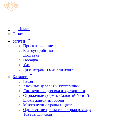
Поиск
О нас
arrow_drop_down
Услуги
Проектирование
Благоустройство
Доставка
Посадка
Уход
Дизайнерам и озеленителям
arrow_drop_down
Каталог
Газон
Хвойные деревья и кустарники
Лиственные деревья и кустарники
Стриженые формы. Садовый бонсай
Блоки живой изгороди
Многолетние травы и цветы
Однолетние цветы и овощная рассада
Товары для сада