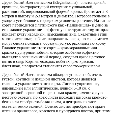
Дерен белый Элегантиссима (Elegantissima) – листопадный,
крупный, быстрорастущий кустарник с уникальной,
раскидистой, широкоовальной формой кроны. Достигает 2-3
метров в высоту и 2-3 метров в диаметре. Нетребовательное в
уходе и устойчивое к городским условиям растение. Название
сорта переводится с латинского как «Изящнейшая» и дано за
его главное украшение – эффектную пеструю листву, которая
придает кусту нарядный, изысканный вид. Скелетные ветви
многочисленные, гибкие, направлены вверх, но со временем
могут слегка поникать, образуя густую, раскидистую крону.
Главное украшение этого сорта – ярко-коралловые или
красно-пурпурные побеги, которые особенно эффектно
выглядят в осенне-зимний период, создавая яркое цветовое
пятно в саду. Кора на молодых побегах ярко-красная,
блестящая, с возрастом становится серовато-коричневой.
Дерен белый Элегантиссима обладает уникальной, очень
густой, крупной и изящной листвой, которая является
главным украшением этого сорта. Листья супротивные,
яйцевидные или эллиптические, длиной 5-10 см, с
заостренной вершиной и цельными краями, имеют яркую
пеструю окраску: по краю листа проходит широкая кремово-
белая или серебристо-белая кайма, а центральная часть
остается темно-зеленой. Осенью листья приобретают яркие
оттенки оранжевого, красного и пурпурного цветов, при этом