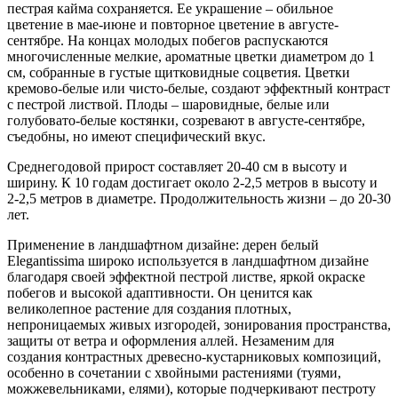
пестрая кайма сохраняется. Ее украшение – обильное
цветение в мае-июне и повторное цветение в августе-
сентябре. На концах молодых побегов распускаются
многочисленные мелкие, ароматные цветки диаметром до 1
см, собранные в густые щитковидные соцветия. Цветки
кремово-белые или чисто-белые, создают эффектный контраст
с пестрой листвой. Плоды – шаровидные, белые или
голубовато-белые костянки, созревают в августе-сентябре,
съедобны, но имеют специфический вкус.
Среднегодовой прирост составляет 20-40 см в высоту и
ширину. К 10 годам достигает около 2-2,5 метров в высоту и
2-2,5 метров в диаметре. Продолжительность жизни – до 20-30
лет.
Применение в ландшафтном дизайне: дерен белый
Elegantissima широко используется в ландшафтном дизайне
благодаря своей эффектной пестрой листве, яркой окраске
побегов и высокой адаптивности. Он ценится как
великолепное растение для создания плотных,
непроницаемых живых изгородей, зонирования пространства,
защиты от ветра и оформления аллей. Незаменим для
создания контрастных древесно-кустарниковых композиций,
особенно в сочетании с хвойными растениями (туями,
можжевельниками, елями), которые подчеркивают пестроту