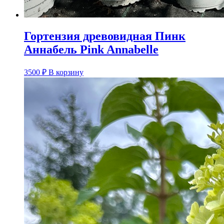
Гортензия древовидная Пинк
Аннабель Pink Annabelle
3500
₽
В корзину