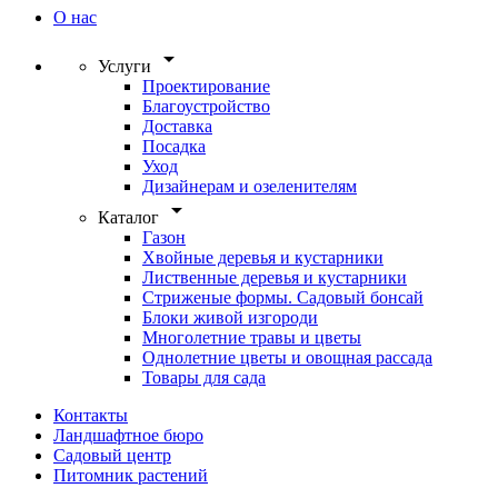
О нас
arrow_drop_down
Услуги
Проектирование
Благоустройство
Доставка
Посадка
Уход
Дизайнерам и озеленителям
arrow_drop_down
Каталог
Газон
Хвойные деревья и кустарники
Лиственные деревья и кустарники
Стриженые формы. Садовый бонсай
Блоки живой изгороди
Многолетние травы и цветы
Однолетние цветы и овощная рассада
Товары для сада
Контакты
Ландшафтное бюро
Садовый центр
Питомник растений