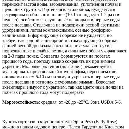
переносит застоя воды, заболачивания, уплотнения почвы и
щелочных грунтов. Гортензия влаголюбива, нуждается в
регулярном и обильном поливе (10-15 л под куст 1-2 раза в
неделю), особенно в засушливые периоды и в первые годы
после посадки. Отзывчива на подкормки: весной азотными
удобрениями, летом комплексными, осенью фосфорно-
калийными. В формирующей обрезке не нуждается, но
требует ежегодной санитарной и стимулирующей обрезки
ранней весной до начала сокодвижения: удаляют сухие,
поврежденные и слабые ветви, а сильные побеги укорачивают
на 2-3 пары почек. Соцветия формируются на побегах
прошлого года, поэтому важно сохранять их при зимнем
укрытии. Молодые растения (до 2-3 лет) рекомендуется
мульчировать приствольный круг торфом, перегноем или
опилками слоем 5-10 см на зиму и укрывать в первые годы
после посадки в регионах с суровыми зимами. Взрослые
экземпляры зимуют с укрытием, так как цветочные почки на
побегах прошлого года могут подмерзать.
Морозостойкость:
средняя,
от -20 до -25°C.
Зона USDA 5-6.
Купить гортензию крупнолистную Эрли Роуз (Early Rose)
можно в нашем садовом центре «Челси Гарден» на Киевском