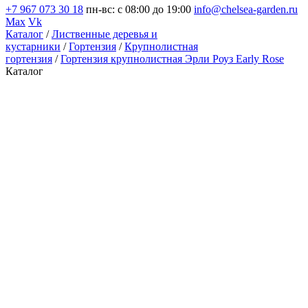
+7 967 073 30 18
пн-вс: с 08:00 до 19:00
info@chelsea-garden.ru
Max
Vk
Каталог
/
Лиственные деревья и
кустарники
/
Гортензия
/
Крупнолистная
гортензия
/
Гортензия крупнолистная Эрли Роуз Early Rose
Каталог