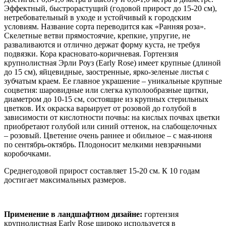
Эффектный, быстрорастущий (годовой прирост до 15-20 см),
нетребовательный в уходе и устойчивый к городским
условиям. Название сорта переводится как «Ранняя роза».
Скелетные ветви прямостоячие, крепкие, упругие, не
разваливаются и отлично держат форму куста, не требуя
подвязки. Кора красновато-коричневая. Гортензия
крупнолистная Эрли Роуз (Early Rose) имеет крупные (длиной
до 15 см), яйцевидные, заостренные, ярко-зеленые листья с
зубчатым краем. Ее главное украшение – уникальные крупные
соцветия: шаровидные или слегка куполообразные щитки,
диаметром до 10-15 см, состоящие из крупных стерильных
цветков. Их окраска варьирует от розовой до голубой в
зависимости от кислотности почвы: на кислых почвах цветки
приобретают голубой или синий оттенок, на слабощелочных
– розовый. Цветение очень раннее и обильное – с мая-июня
по сентябрь-октябрь. Плодоносит мелкими невзрачными
коробочками.
Среднегодовой прирост составляет 15-20 см. К 10 годам
достигает максимальных размеров.
Применение в ландшафтном дизайне:
гортензия
крупнолистная Early Rose широко используется в