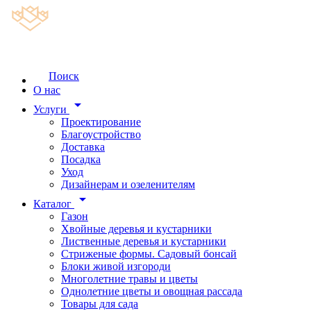
Поиск
О нас
arrow_drop_down
Услуги
Проектирование
Благоустройство
Доставка
Посадка
Уход
Дизайнерам и озеленителям
arrow_drop_down
Каталог
Газон
Хвойные деревья и кустарники
Лиственные деревья и кустарники
Стриженые формы. Садовый бонсай
Блоки живой изгороди
Многолетние травы и цветы
Однолетние цветы и овощная рассада
Товары для сада