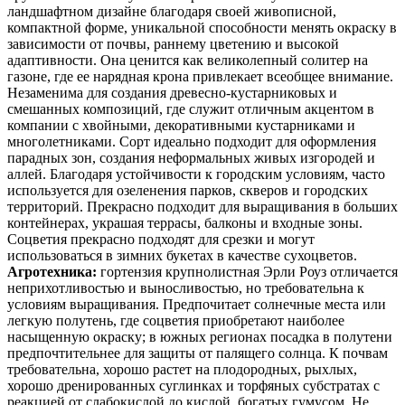
ландшафтном дизайне благодаря своей живописной,
компактной форме, уникальной способности менять окраску в
зависимости от почвы, раннему цветению и высокой
адаптивности. Она ценится как великолепный солитер на
газоне, где ее нарядная крона привлекает всеобщее внимание.
Незаменима для создания древесно-кустарниковых и
смешанных композиций, где служит отличным акцентом в
компании с хвойными, декоративными кустарниками и
многолетниками. Сорт идеально подходит для оформления
парадных зон, создания неформальных живых изгородей и
аллей. Благодаря устойчивости к городским условиям, часто
используется для озеленения парков, скверов и городских
территорий. Прекрасно подходит для выращивания в больших
контейнерах, украшая террасы, балконы и входные зоны.
Соцветия прекрасно подходят для срезки и могут
использоваться в зимних букетах в качестве сухоцветов.
Агротехника:
гортензия крупнолистная Эрли Роуз отличается
неприхотливостью и выносливостью, но требовательна к
условиям выращивания. Предпочитает солнечные места или
легкую полутень, где соцветия приобретают наиболее
насыщенную окраску; в южных регионах посадка в полутени
предпочтительнее для защиты от палящего солнца. К почвам
требовательна, хорошо растет на плодородных, рыхлых,
хорошо дренированных суглинках и торфяных субстратах с
реакцией от слабокислой до кислой, богатых гумусом. Не