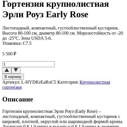
Гортензия крупнолистная
Эрли Роуз Early Rose
Листопадный, компактный, густооблиственный кустарник.
Высота 80-100 см, диаметр 80-100 см. Морозостойкость от -20
до -25°C. Зона USDA 5-6.
Упаковка:
C7.5
5 500
₽
Количество
товара
Гортензия
В корзину
крупнолистная
Артикул:
L-HYDKrEaRoC5
Категория:
Крупнолистная
Эрли
гортензия
Роуз
(Early
Описание
Rose)
Гортензия крупнолистная Эрли Роуз (Early Rose) –
листопадный, компактный, густооблиственный кустарник с
широкой, плотной, округлой или шаровидной формой кроны.
Достигает 0,8-1,0 метра в высоту и 0,8-1,0 метра в диаметре.