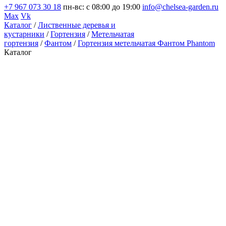
+7 967 073 30 18
пн-вс: с 08:00 до 19:00
info@chelsea-garden.ru
Max
Vk
Каталог
/
Лиственные деревья и
кустарники
/
Гортензия
/
Метельчатая
гортензия
/
Фантом
/
Гортензия метельчатая Фантом Phantom
Каталог