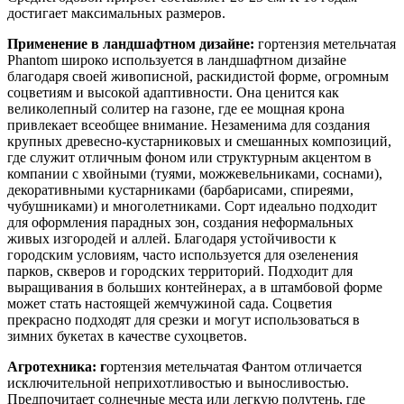
достигает максимальных размеров.
Применение в ландшафтном дизайне:
гортензия метельчатая
Phantom широко используется в ландшафтном дизайне
благодаря своей живописной, раскидистой форме, огромным
соцветиям и высокой адаптивности. Она ценится как
великолепный солитер на газоне, где ее мощная крона
привлекает всеобщее внимание. Незаменима для создания
крупных древесно-кустарниковых и смешанных композиций,
где служит отличным фоном или структурным акцентом в
компании с хвойными (туями, можжевельниками, соснами),
декоративными кустарниками (барбарисами, спиреями,
чубушниками) и многолетниками. Сорт идеально подходит
для оформления парадных зон, создания неформальных
живых изгородей и аллей. Благодаря устойчивости к
городским условиям, часто используется для озеленения
парков, скверов и городских территорий. Подходит для
выращивания в больших контейнерах, а в штамбовой форме
может стать настоящей жемчужиной сада. Соцветия
прекрасно подходят для срезки и могут использоваться в
зимних букетах в качестве сухоцветов.
Агротехника: г
ортензия метельчатая Фантом отличается
исключительной неприхотливостью и выносливостью.
Предпочитает солнечные места или легкую полутень, где