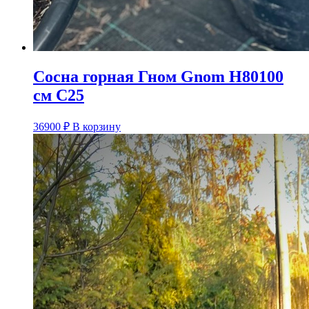
Сосна горная Гном Gnom H80100
см C25
36900
₽
В корзину