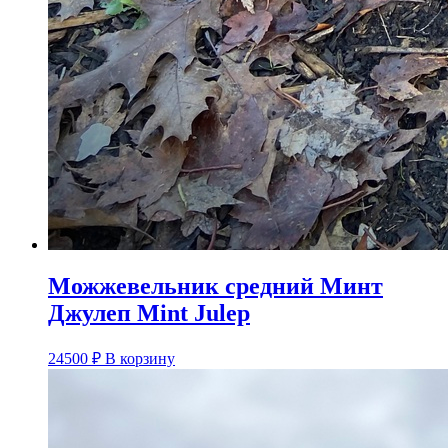
Можжевельник средний Минт
Джулеп Mint Julep
24500
₽
В корзину