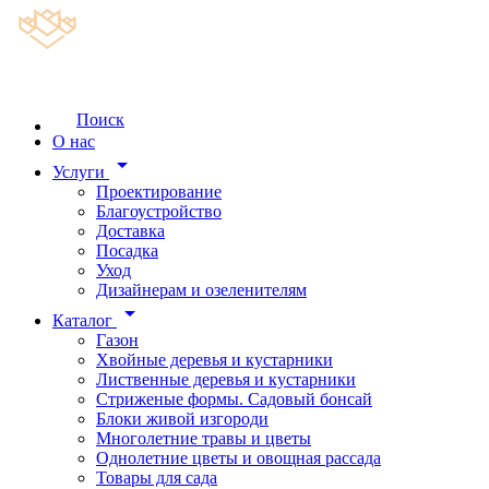
Поиск
О нас
arrow_drop_down
Услуги
Проектирование
Благоустройство
Доставка
Посадка
Уход
Дизайнерам и озеленителям
arrow_drop_down
Каталог
Газон
Хвойные деревья и кустарники
Лиственные деревья и кустарники
Стриженые формы. Садовый бонсай
Блоки живой изгороди
Многолетние травы и цветы
Однолетние цветы и овощная рассада
Товары для сада