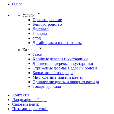
О нас
arrow_drop_down
Услуги
Проектирование
Благоустройство
Доставка
Посадка
Уход
Дизайнерам и озеленителям
arrow_drop_down
Каталог
Газон
Хвойные деревья и кустарники
Лиственные деревья и кустарники
Стриженые формы. Садовый бонсай
Блоки живой изгороди
Многолетние травы и цветы
Однолетние цветы и овощная рассада
Товары для сада
Контакты
Ландшафтное бюро
Садовый центр
Питомник растений