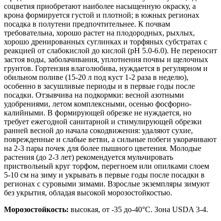
соцветия приобретают наиболее насыщенную окраску, а
крона формируется густой и плотной; в южных регионах
посадка в полутени предпочтительнее. К почвам
требовательна, хорошо растет на плодородных, рыхлых,
хорошо дренированных суглинках и торфяных субстратах с
реакцией от слабокислой до кислой (pH 5.0-6.0). Не переносит
застоя воды, заболачивания, уплотнения почвы и щелочных
грунтов. Гортензия влаголюбива, нуждается в регулярном и
обильном поливе (15-20 л под куст 1-2 раза в неделю),
особенно в засушливые периоды и в первые годы после
посадки. Отзывчива на подкормки: весной азотными
удобрениями, летом комплексными, осенью фосфорно-
калийными. В формирующей обрезке не нуждается, но
требует ежегодной санитарной и стимулирующей обрезки
ранней весной до начала сокодвижения: удаляют сухие,
поврежденные и слабые ветви, а сильные побеги укорачивают
на 2-3 пары почек для более пышного цветения. Молодые
растения (до 2-3 лет) рекомендуется мульчировать
приствольный круг торфом, перегноем или опилками слоем
5-10 см на зиму и укрывать в первые годы после посадки в
регионах с суровыми зимами. Взрослые экземпляры зимуют
без укрытия, обладая высокой морозостойкостью.
Морозостойкость:
высокая, от -35 до-40°C. Зона USDA 3-4.