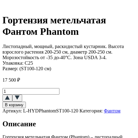
Гортензия метельчатая
Фантом Phantom
Листопадный, мощный, раскидистый кустарник. Высота
взрослого растения 200-250 см, диаметр 200-250 см.
Морозостойкость от -35 до-40°C. Зона USDA 3-4.
Упаковка:
С25
Размер:
(ST100-120 см)
17 500
₽
Количество
товара
Гортензия
В корзину
метельчатая
Артикул:
L-HYDPhantomST100-120
Категория:
Фантом
Фантом
(Phantom)
Описание
Гортензия метельчатая Фантом (Phantom) – листопадный,