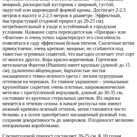
мощный, раскидистый кустарник с широкой, густой,
округлой или шаровидной формой кроны. Достигает 2-2,5
метров в высоту и 2-2,5 метров в диаметре. Эффектный,
быстрорастущий (годовой прирост до 20-25 см),
нетребовательный в уходе и устойчивый к городским
условиям. Название сорта переводится как «Призрак» или
«Фантом» и очень точно характеризует его способность
появляться в саду эффектным белым пятном. Скелетные ветви
прямостоячие, очень крепкие, мощные, не сгибаются под
тяжестью огромных соцветий, что выгодно отличает этот сорт
от многих других. Кора красно-коричневая. Гортензия
метельчатая Фантом (Phantom) имеет крупные (длиной до 15
см), удлиненно-яйцевидные, бархатистые листья
насыщенного темно-зеленого цвета с легким пурпурным
оттенком на черешках. Ее главное украшение – уникальные
крупнейшие соцветия: очень плотные, ширококонические
метелки с притупленной верхушкой, длиной до 30-35 см,
состоящие из крупных стерильных цветков. Их окраска
меняется в течение сезона: в начале роспуска они имеют
нежный кремово-зеленый оттенок, затем становятся чисто
белыми, а к осени приобретают насыщенный розовый тон,
сохраняя декоративность до заморозков. Плодоносит мелкими
невзрачными коробочками.
Среднегодовой прирост составляет 20-25 см. К 10 годам