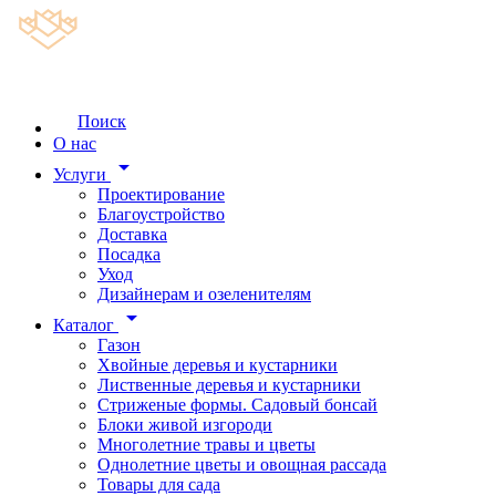
Поиск
О нас
arrow_drop_down
Услуги
Проектирование
Благоустройство
Доставка
Посадка
Уход
Дизайнерам и озеленителям
arrow_drop_down
Каталог
Газон
Хвойные деревья и кустарники
Лиственные деревья и кустарники
Стриженые формы. Садовый бонсай
Блоки живой изгороди
Многолетние травы и цветы
Однолетние цветы и овощная рассада
Товары для сада