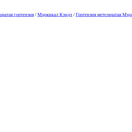
ьчатая гортензия
/
Мэджикал Кэндл
/
Гортензия метельчатая Мэд