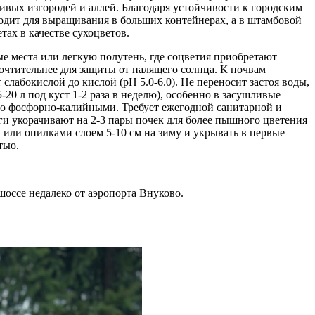
вых изгородей и аллей. Благодаря устойчивости к городским
ходит для выращивания в больших контейнерах, а в штамбовой
тах в качестве сухоцветов.
е места или легкую полутень, где соцветия приобретают
очтительнее для защиты от палящего солнца. К почвам
лабокислой до кислой (pH 5.0-6.0). Не переносит застоя воды,
20 л под куст 1-2 раза в неделю), особенно в засушливые
ью фосфорно-калийными. Требует ежегодной санитарной и
ги укорачивают на 2-3 пары почек для более пышного цветения
 или опилками слоем 5-10 см на зиму и укрывать в первые
тью.
оссе недалеко от аэропорта Внуково.