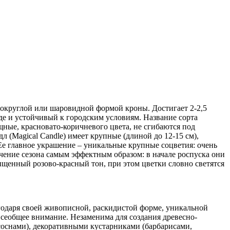
 округлой или шаровидной формой кроны. Достигает 2-2,5
оде и устойчивый к городским условиям. Название сорта
ные, красновато-коричневого цвета, не сгибаются под
 (Magical Candle) имеет крупные (длиной до 12-15 см),
е главное украшение – уникальные крупные соцветия: очень
ечение сезона самым эффектным образом: в начале роспуска они
ыщенный розово-красный тон, при этом цветки словно светятся
агодаря своей живописной, раскидистой форме, уникальной
всеобщее внимание. Незаменима для создания древесно-
оснами), декоративными кустарниками (барбарисами,