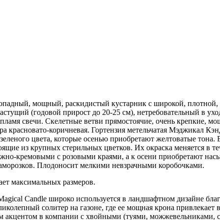
стопадный, мощный, раскидистый кустарник с широкой, плотной,
растущий (годовой прирост до 20-25 см), нетребовательный в ух
пламя свечи. Скелетные ветви прямостоячие, очень крепкие, мощ
а красновато-коричневая. Гортензия метельчатая Мэджикал Кэндл
леного цвета, которые осенью приобретают желтоватые тона. Е
оящие из крупных стерильных цветков. Их окраска меняется в т
ежно-кремовыми с розовыми краями, а к осени приобретают нас
 заморозков. Плодоносит мелкими невзрачными коробочками.
гает максимальных размеров.
 Magical Candle широко используется в ландшафтном дизайне бл
ликолепный солитер на газоне, где ее мощная крона привлекает 
 акцентом в компании с хвойными (туями, можжевельниками, с