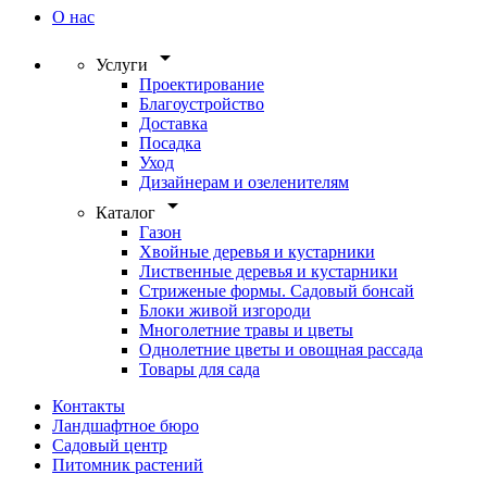
О нас
arrow_drop_down
Услуги
Проектирование
Благоустройство
Доставка
Посадка
Уход
Дизайнерам и озеленителям
arrow_drop_down
Каталог
Газон
Хвойные деревья и кустарники
Лиственные деревья и кустарники
Стриженые формы. Садовый бонсай
Блоки живой изгороди
Многолетние травы и цветы
Однолетние цветы и овощная рассада
Товары для сада
Контакты
Ландшафтное бюро
Садовый центр
Питомник растений