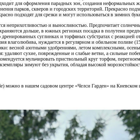
ходит для оформления парадных зон, создания неформальных жи
енения парков, скверов и городских территорий. Прекрасно под
асно подходят для срезки и могут использоваться в зимних буке
тся неприхотливостью и выносливостью. Предпочитает солнечны
храняются дольше, в южных регионах посадка в полутени предп
 дренированных суглинках и торфяных субстратах с реакцией от с
ия влаголюбива, нуждается в регулярном и обильном поливе (15-
рмки: весной азотными удобрениями, летом комплексными, осен
: удаляют сухие, поврежденные и слабые ветви, а сильные побе
комендуется мульчировать приствольный круг торфом, перегноем
экземпляры зимуют без укрытия, обладая высокой морозостойкос
e) можно в нашем садовом центре «Челси Гарден» на Киевском ш