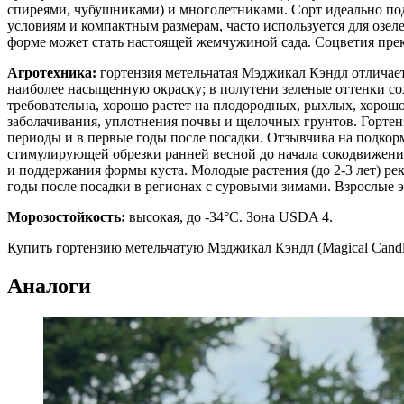
спиреями, чубушниками) и многолетниками. Сорт идеально под
условиям и компактным размерам, часто используется для озел
форме может стать настоящей жемчужиной сада. Соцветия прекр
Агротехника:
гортензия метельчатая Мэджикал Кэндл отличае
наиболее насыщенную окраску; в полутени зеленые оттенки со
требовательна, хорошо растет на плодородных, рыхлых, хорошо
заболачивания, уплотнения почвы и щелочных грунтов. Гортенз
периоды и в первые годы после посадки. Отзывчива на подко
стимулирующей обрезки ранней весной до начала сокодвижения
и поддержания формы куста. Молодые растения (до 2-3 лет) ре
годы после посадки в регионах с суровыми зимами. Взрослые 
Морозостойкость:
высокая, до -34°C. Зона USDA 4.
Купить гортензию метельчатую Мэджикал Кэндл (Magical Candl
Аналоги