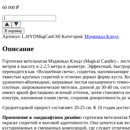
60 000
₽
Количество
товара
Гортензия
В корзину
метельчатая
Артикул:
L-HYDMagCanC60
Категория:
Мэджикал Кэндл
Мэджикал
Кэндл
Описание
(Magical
Candle)
Гортензия метельчатая Мэджикал Кэндл (Magical Candle) – ли
метров в высоту и 2-2,5 метра в диаметре. Эффектный, быстро
переводится как «Волшебная свеча», соцветия, напоминающие 
тяжестью крупных соцветий и отлично держат форму куста. Кор
удлиненно-яйцевидные, шершавые листья насыщенного темно-зе
плотные, ширококонические метелки, длиной до 30-40 см, сост
имеют яркий фисташково-зеленый оттенок, затем становятся н
изнутри, напоминая пламя свечи, сохраняя декоративность до
Среднегодовой прирост составляет 20-25 см. К 10 годам дости
Применение в ландшафтном дизайне:
гортензия метельчатая
окраске соцветий и высокой адаптивности. Она ценится как ве
кустарниковых и смешанных композиций, где служит отличным