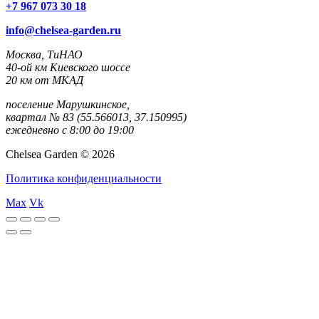
+7 967 073 30 18
info@chelsea-garden.ru
Москва, ТиНАО
40-ой км Киевского шоссе
20 км от МКАД
поселение Марушкинское,
квартал № 83 (55.566013, 37.150995)
ежедневно с 8:00 до 19:00
Chelsea Garden © 2026
Политика конфиденциальности
Max
Vk
rulet
gates
blackjack
casibom
casibom
casibom
casibom
casibom
selçuk
selçuksports
taraftarium24
justin
netspo
canlı
canlı
oyna
of
oyna
giriş
giriş
sports
tv
rtv
maç
maç
olympus
izle
izle