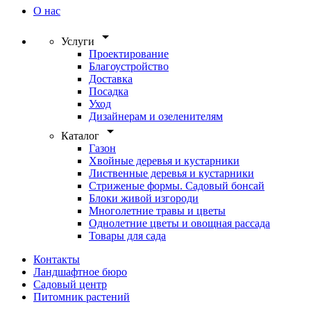
О нас
arrow_drop_down
Услуги
Проектирование
Благоустройство
Доставка
Посадка
Уход
Дизайнерам и озеленителям
arrow_drop_down
Каталог
Газон
Хвойные деревья и кустарники
Лиственные деревья и кустарники
Стриженые формы. Садовый бонсай
Блоки живой изгороди
Многолетние травы и цветы
Однолетние цветы и овощная рассада
Товары для сада
Контакты
Ландшафтное бюро
Садовый центр
Питомник растений