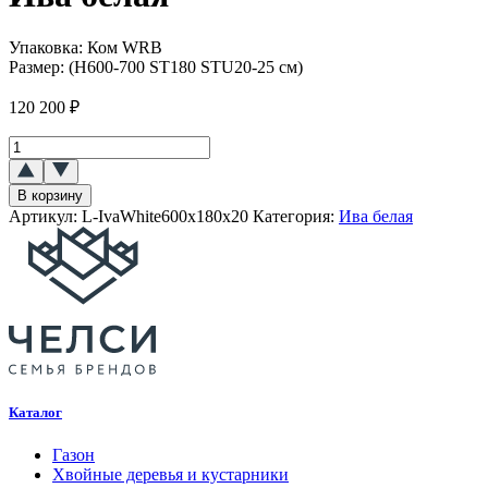
Упаковка:
Ком WRB
Размер:
(H600-700 ST180 STU20-25 см)
120 200
₽
Количество
товара
Ива
В корзину
белая
Артикул:
L-IvaWhite600x180x20
Категория:
Ива белая
Каталог
Газон
Хвойные деревья и кустарники