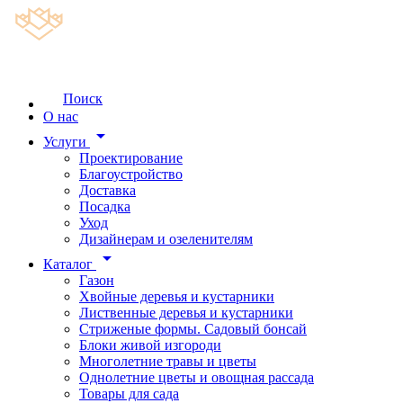
Поиск
О нас
arrow_drop_down
Услуги
Проектирование
Благоустройство
Доставка
Посадка
Уход
Дизайнерам и озеленителям
arrow_drop_down
Каталог
Газон
Хвойные деревья и кустарники
Лиственные деревья и кустарники
Стриженые формы. Садовый бонсай
Блоки живой изгороди
Многолетние травы и цветы
Однолетние цветы и овощная рассада
Товары для сада