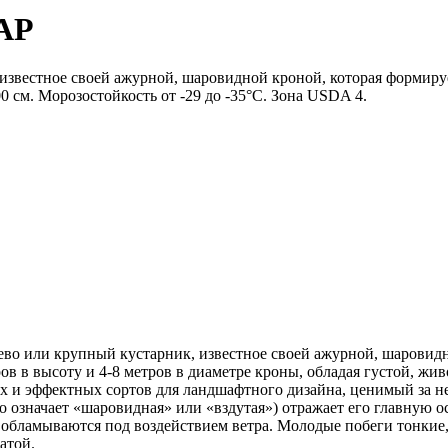
ШАР
известное своей ажурной, шаровидной кроной, которая формиру
0 см. Морозостойкость от -29 до -35°C. Зона USDA 4.
ерево или крупный кустарник, известное своей ажурной, шарови
ов в высоту и 4-8 метров в диаметре кроны, обладая густой, жи
ых и эффектных сортов для ландшафтного дизайна, ценимый за н
 что означает «шаровидная» или «вздутая») отражает его главну
о обламываются под воздействием ветра. Молодые побеги тонкие,
атой.