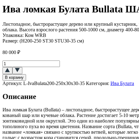
Ива ломкая Булата Bullata 
Листопадное, быстрорастущее дерево или крупный кустарник, 
облака. Высота взрослого растения 500-1000 см, диаметр 400-80
Упаковка:
Ком WRB
Размер:
(H200-250 ST30 STU30-35 см)
80 000
₽
Количество
товара
Ива
В корзину
ломкая
Артикул:
L-IvaBulata200-250x30x30-35
Категория:
Ива Булата
Булата
(Bullata)
Описание
ШАР
Ива ломкая Булата (Bullata) – листопадное, быстрорастущее д
кованый шар или кучевые облака. Растение достигает 5-10 метр
зонтиковидной или округлой. Это один из наиболее популярн
тополиного пуха во время цветения. Название сорта (Bullata,
название «ломкая» связано с хрупкостью ветвей, которые легк
голые; с возрастом кора становится серой, продольно-трещинов