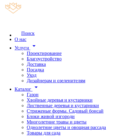
Поиск
О нас
arrow_drop_down
Услуги
Проектирование
Благоустройство
Доставка
Посадка
Уход
Дизайнерам и озеленителям
arrow_drop_down
Каталог
Газон
Хвойные деревья и кустарники
Лиственные деревья и кустарники
Стриженые формы. Садовый бонсай
Блоки живой изгороди
Многолетние травы и цветы
Однолетние цветы и овощная рассада
Товары для сада