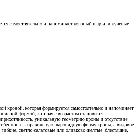
ется самостоятельно и напоминает кованый шар или кучевые
дной кроной, которая формируется самостоятельно и напоминает
вописной формой, которая с возрастом становится
еприхотливость, уникальную геометрию кроны и отсутствие
ю особенность – правильную шаровидную форму кроны, а видовое
 гибкие, светло-салатовые или оливково-желтые, блестящие,