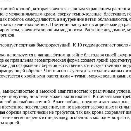
тивной кроной, которая является главным украшением растения в
ые, с мелкопильчатым краем, сверху темно-зеленые, блестящие, г
ах побегов самоудаляются, а внутренние ветви обламываются, б
епких скелетных ветвях. Цветение наступает в апреле-мае до ра
 ароматом, являются хорошим медоносом. Растение двудомное, 
ергиков.
ктеризует сорт как быстрорастущий. К 10 годам достигает около 
око используется в ландшафтном дизайне благодаря своей ажур
 где ее правильная геометрическая форма создает яркий архитек
кже для оформления берегов естественных и искусственных водо
ормирующей обрезке. Часто используется для создания живых изг
сочетается с хвойными растениями – туями, можжевельниками, 
, выносливостью и высокой адаптивностью к различным условия
ую полутень, но в тени может вытягиваться. К почвам малотреб
окислой до слабощелочной. Влаголюбива, предпочитает влажные,
и временное переувлажнение, но не выносит засоленных и сильн
я обрезка практически не требуется, так как крона сохраняет 
тение легко переносит пересадку, особенно в молодом возрасте,
ты корней.