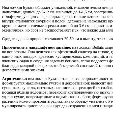
Ива ломкая Булата обладает уникальной, исключительно декора
ланцетные, длиной до 5-12 см, шириной до 1-1,5 см, заостренн
самоформирующаяся шаровидная крона: тонкие веточки на конц
внутри становится ажурной и полой, держась на нескольких кр
крупные желто-зеленые сережки длиной до 3-6 см, с приятным
экземплярах, но сорт не распространяет пух, что важно для алл
Среднегодовой прирост составляет 30-50 см в высоту, что хара
Применение в ландшафтном дизайне:
ива ломкая Bullata шир
во все сезоны. Она ценится как эффектный солитер на газоне,
одиночных посадок, древесно-кустарниковых композиций, а та
японских садов и создания садовых бонсаев, легко поддается ф
благодаря мощной поверхностной корневой системе. Отлично 
декоративными злаками.
Агротехника:
ива ломкая Булата отличается неприхотливостью
формируется максимально густой и декоративной; выносит легк
суглинках, супесях, песчаных, глинистых, с реакцией от слаб
посадки вблизи водоемов; переносит кратковременную засуху 
удаляя сухие, поврежденные и подмерзшие побеги; формирующа
растений можно проводить радикальную обрезку «на пень». Рас
мульчировать приствольный круг для сохранения влаги и защи