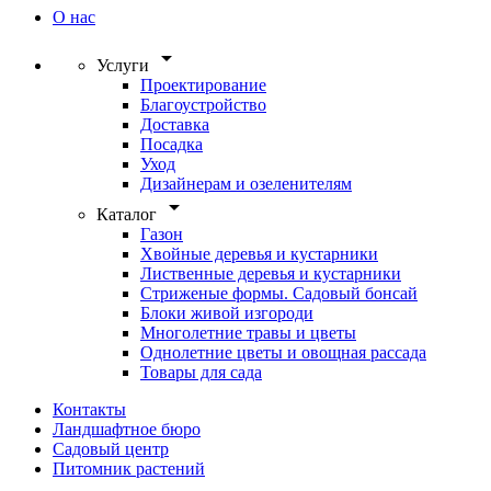
О нас
arrow_drop_down
Услуги
Проектирование
Благоустройство
Доставка
Посадка
Уход
Дизайнерам и озеленителям
arrow_drop_down
Каталог
Газон
Хвойные деревья и кустарники
Лиственные деревья и кустарники
Стриженые формы. Садовый бонсай
Блоки живой изгороди
Многолетние травы и цветы
Однолетние цветы и овощная рассада
Товары для сада
Контакты
Ландшафтное бюро
Садовый центр
Питомник растений