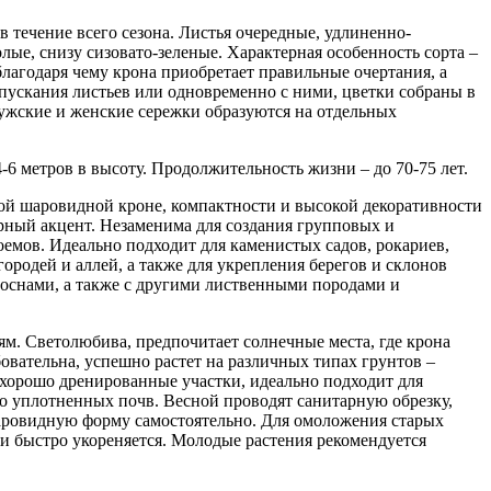
 течение всего сезона. Листья очередные, удлиненно-
олые, снизу сизовато-зеленые. Характерная особенность сорта –
лагодаря чему крона приобретает правильные очертания, а
спускания листьев или одновременно с ними, цветки собраны в
мужские и женские сережки образуются на отдельных
4-6 метров в высоту. Продолжительность жизни – до 70-75 лет.
ной шаровидной кроне, компактности и высокой декоративности
турный акцент. Незаменима для создания групповых и
емов. Идеально подходит для каменистых садов, рокариев,
ородей и аллей, а также для укрепления берегов и склонов
соснами, а также с другими лиственными породами и
м. Светолюбива, предпочитает солнечные места, где крона
овательна, успешно растет на различных типах грунтов –
 хорошо дренированные участки, идеально подходит для
о уплотненных почв. Весной проводят санитарную обрезку,
шаровидную форму самостоятельно. Для омоложения старых
 и быстро укореняется. Молодые растения рекомендуется