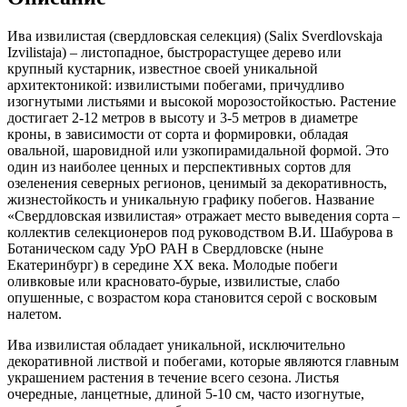
Ива извилистая (свердловская селекция) (Salix Sverdlovskaja
Izvilistaja) – листопадное, быстрорастущее дерево или
крупный кустарник, известное своей уникальной
архитектоникой: извилистыми побегами, причудливо
изогнутыми листьями и высокой морозостойкостью. Растение
достигает 2-12 метров в высоту и 3-5 метров в диаметре
кроны, в зависимости от сорта и формировки, обладая
овальной, шаровидной или узкопирамидальной формой. Это
один из наиболее ценных и перспективных сортов для
озеленения северных регионов, ценимый за декоративность,
жизнестойкость и уникальную графику побегов. Название
«Свердловская извилистая» отражает место выведения сорта –
коллектив селекционеров под руководством В.И. Шабурова в
Ботаническом саду УрО РАН в Свердловске (ныне
Екатеринбург) в середине XX века. Молодые побеги
оливковые или красновато-бурые, извилистые, слабо
опушенные, с возрастом кора становится серой с восковым
налетом.
Ива извилистая обладает уникальной, исключительно
декоративной листвой и побегами, которые являются главным
украшением растения в течение всего сезона. Листья
очередные, ланцетные, длиной 5-10 см, часто изогнутые,