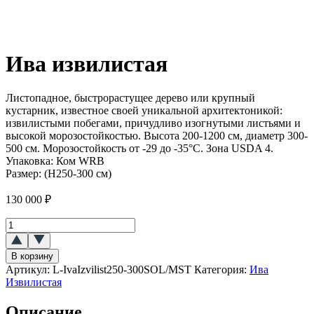
Ива извилистая
Листопадное, быстрорастущее дерево или крупный
кустарник, известное своей уникальной архитектоникой:
извилистыми побегами, причудливо изогнутыми листьями и
высокой морозостойкостью. Высота 200-1200 см, диаметр 300-
500 см. Морозостойкость от -29 до -35°C. Зона USDA 4.
Упаковка:
Ком WRB
Размер:
(Н250-300 см)
130 000
₽
Количество
товара
Ива
В корзину
извилистая
Артикул:
L-IvaIzvilist250-300SOL/MST
Категория:
Ива
Извилистая
Описание