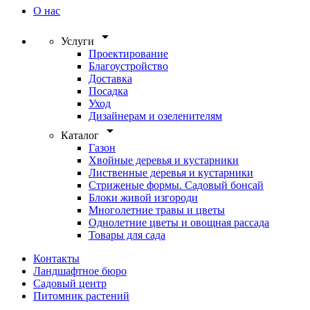
О нас
arrow_drop_down
Услуги
Проектирование
Благоустройство
Доставка
Посадка
Уход
Дизайнерам и озеленителям
arrow_drop_down
Каталог
Газон
Хвойные деревья и кустарники
Лиственные деревья и кустарники
Стриженые формы. Садовый бонсай
Блоки живой изгороди
Многолетние травы и цветы
Однолетние цветы и овощная рассада
Товары для сада
Контакты
Ландшафтное бюро
Садовый центр
Питомник растений