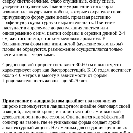
сверху светло-зеленые, слабо опушенные, снизу сизые,
умеренно опушенные. Главное украшение этого сорта –
извилистые, «кудрявые» побеги, которые сохраняют свою
причудливую форму даже зимой, придавая растению
графичную, скульптурную выразительность. Цветение
наступает в апреле-мае до распускания листьев или
одновременно с ним, цветки собраны в сережки длиной 2-4
см, желтого цвета, с тонким медовым ароматом. У
большинства форм ивы извилистой (мужские экземпляры)
плоды не образуются, размножение осуществляется только
вегетативно – черенками.
Среднегодовой прирост составляет 30-60 см в высоту, что
характеризует сорт как быстрорастущий. К 10 годам достигает
около 4-6 метров в высоту в зависимости от формы.
Продолжительность жизни – до 50-70 лет.
Применение в ландшафтном дизайне:
ива извилистая
широко используется в ландшафтном дизайне благодаря своей
изящной, ажурной кроне, извилистым побегам и высокой
декоративности во все сезоны. Она ценится как эффектный
солитер на газоне, где ее уникальная форма создает яркий
архитектурный акцент. Незаменима для создания групповых
и одиночных посадок, древесно-кустарниковых композиций и