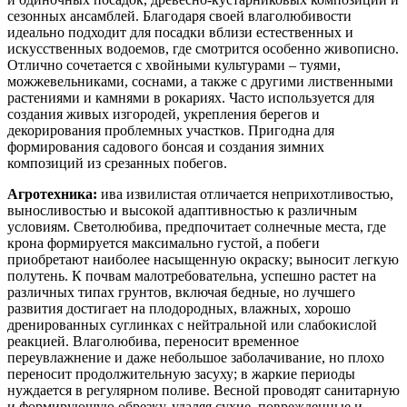
сезонных ансамблей. Благодаря своей влаголюбивости
идеально подходит для посадки вблизи естественных и
искусственных водоемов, где смотрится особенно живописно.
Отлично сочетается с хвойными культурами – туями,
можжевельниками, соснами, а также с другими лиственными
растениями и камнями в рокариях. Часто используется для
создания живых изгородей, укрепления берегов и
декорирования проблемных участков. Пригодна для
формирования садового бонсая и создания зимних
композиций из срезанных побегов.
Агротехника:
ива извилистая отличается неприхотливостью,
выносливостью и высокой адаптивностью к различным
условиям. Светолюбива, предпочитает солнечные места, где
крона формируется максимально густой, а побеги
приобретают наиболее насыщенную окраску; выносит легкую
полутень. К почвам малотребовательна, успешно растет на
различных типах грунтов, включая бедные, но лучшего
развития достигает на плодородных, влажных, хорошо
дренированных суглинках с нейтральной или слабокислой
реакцией. Влаголюбива, переносит временное
переувлажнение и даже небольшое заболачивание, но плохо
переносит продолжительную засуху; в жаркие периоды
нуждается в регулярном поливе. Весной проводят санитарную
и формирующую обрезку, удаляя сухие, поврежденные и