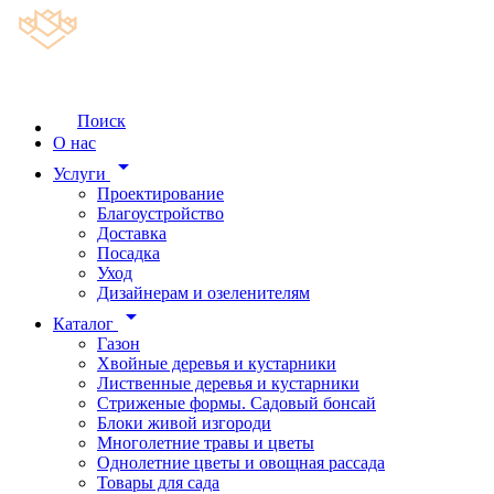
Поиск
О нас
arrow_drop_down
Услуги
Проектирование
Благоустройство
Доставка
Посадка
Уход
Дизайнерам и озеленителям
arrow_drop_down
Каталог
Газон
Хвойные деревья и кустарники
Лиственные деревья и кустарники
Стриженые формы. Садовый бонсай
Блоки живой изгороди
Многолетние травы и цветы
Однолетние цветы и овощная рассада
Товары для сада