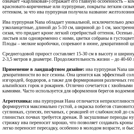
означает «карликовая») отражает его главную особенность – к
красновато-коричневые или пурпурные, покрыты легким сизым 
оттенком, за что ива пурпурная получила название желтолозни
Ива пурпурная Nana обладает уникальной, исключительно деко
узколанцетные, длиной до 5-10 см, шириной до 1 см, заостренн
сизая, что придает кроне легкий серебристый оттенок. Осенью 
листьев или одновременно с ними, цветки собраны в густоцве
Плоды – мелкие коробочки, созревают в июне, декоративной ц
Среднегодовой прирост составляет 15-30 см в высоту и ширину,
2-3,5 метров в диаметре. Продолжительность жизни – до 40-60 л
Применение в ландшафтном дизайне:
ива пурпурная Nana ши
декоративности во все сезоны. Она ценится как эффектный сол
изгородей, бордюров, а также для формирования различных ге
альпийских горок и рокариев. Отлично сочетается с хвойным
камнями. Часто используется для оформления берегов водоемов
Агротехника:
ива пурпурная Нана отличается неприхотливост
формируется максимально густой, а окраска побегов становитс
суглинках, супесях, песчаных, с реакцией от слабокислой до с
глинистых почвах требуется дренаж. В засушливые периоды ну
стрижку ива переносит хорошо, что позволяет создавать крон
легко переносит пересадку, особенно в молодом возрасте, и б