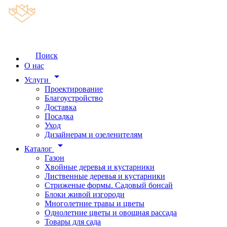
Поиск
О нас
arrow_drop_down
Услуги
Проектирование
Благоустройство
Доставка
Посадка
Уход
Дизайнерам и озеленителям
arrow_drop_down
Каталог
Газон
Хвойные деревья и кустарники
Лиственные деревья и кустарники
Стриженые формы. Садовый бонсай
Блоки живой изгороди
Многолетние травы и цветы
Однолетние цветы и овощная рассада
Товары для сада