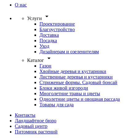
О нас
arrow_drop_down
Услуги
Проектирование
Благоустройство
Доставка
Посадка
Уход
Дизайнерам и озеленителям
arrow_drop_down
Каталог
Газон
Хвойные деревья и кустарники
Лиственные деревья и кустарники
Стриженые формы. Садовый бонсай
Блоки живой изгороди
Многолетние травы и цветы
Однолетние цветы и овощная рассада
Товары для сада
Контакты
Ландшафтное бюро
Садовый центр
Питомник растений