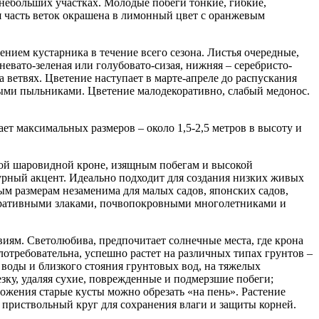
 небольших участках. Молодые побеги тонкие, гибкие,
я часть веток окрашена в лимонный цвет с оранжевым
нием кустарника в течение всего сезона. Листья очередные,
евато-зеленая или голубовато-сизая, нижняя – серебристо-
а ветвях. Цветение наступает в марте-апреле до распускания
тыми пыльниками. Цветение малодекоративно, слабый медонос.
ает максимальных размеров – около 1,5-2,5 метров в высоту и
той шаровидной кроне, изящным побегам и высокой
турный акцент. Идеально подходит для создания низких живых
ым размерам незаменима для малых садов, японских садов,
коративными злаками, почвопокровными многолетниками и
иям. Светолюбива, предпочитает солнечные места, где крона
отребовательна, успешно растет на различных типах грунтов –
 воды и близкого стояния грунтовых вод, на тяжелых
зку, удаляя сухие, поврежденные и подмерзшие побеги;
ожения старые кусты можно обрезать «на пень». Растение
ь приствольный круг для сохранения влаги и защиты корней.