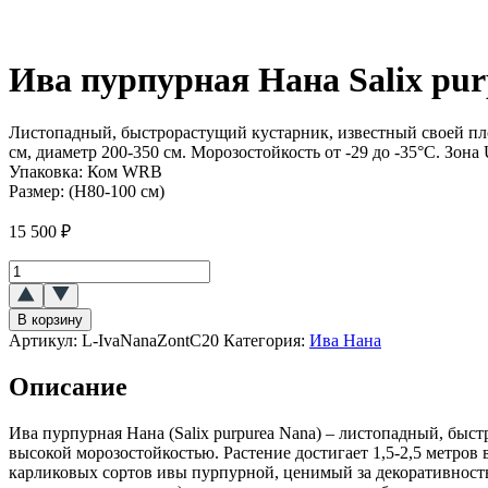
Ива пурпурная Нана Salix pu
Листопадный, быстрорастущий кустарник, известный своей пл
см, диаметр 200-350 см. Морозостойкость от -29 до -35°C. Зона
Упаковка:
Ком WRB
Размер:
(H80-100 см)
15 500
₽
Количество
товара
Ива
В корзину
пурпурная
Артикул:
L-IvaNanaZontC20
Категория:
Ива Нана
Нана
(Salix
Описание
purpurea
Nana)
ЗОНТ
Ива пурпурная Нана (Salix purpurea Nana) – листопадный, бы
высокой морозостойкостью. Растение достигает 1,5-2,5 метров
карликовых сортов ивы пурпурной, ценимый за декоративность