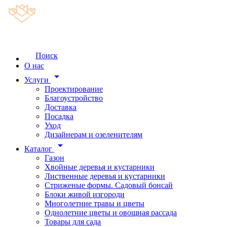
Поиск
О нас
arrow_drop_down
Услуги
Проектирование
Благоустройство
Доставка
Посадка
Уход
Дизайнерам и озеленителям
arrow_drop_down
Каталог
Газон
Хвойные деревья и кустарники
Лиственные деревья и кустарники
Стриженые формы. Садовый бонсай
Блоки живой изгороди
Многолетние травы и цветы
Однолетние цветы и овощная рассада
Товары для сада