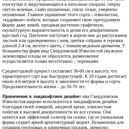
изогнутые и закручивающиеся в неполные спирали, сверху
светло-зеленые, слабо опушенные, снизу сизые, умеренно
опушенные. Главное украшение этого сорта – извилистые,
«кудрявые» побеги, которые сохраняют свою причудливую
форму даже зимой, придавая растению графичную,
скульптурную выразительность и делая его декоративным
круглый год. Цветение наступает в апреле-мае до распускания
листьев или одновременно с ним, цветки собраны в сережки
длиной 2-4 см, желтого цвета, с тонким медовым ароматом. У
большинства форм ивы Свердловской Извилистой (мужские
экземпляры) плоды не образуются, размножение
осуществляется только вегетативно – черенками.
Среднегодовой прирост составляет 30-60 см в высоту, что
характеризует сорт как быстрорастущий. К 10 годам достигает
около 4-6 метров в высоту в зависимости от формы и сорта.
Продолжительность жизни – до 50-70 лет.
Применение в ландшафтном дизайне:
ива Свердловская
Извилистая широко используется в ландшафтном дизайне
благодаря своей изящной, ажурной кроне, извилистым
побегам и высокой декоративности во все сезоны. Она
ценится как эффектный солитер на газоне, где ее уникальная
форма создает яркий архитектурный акцент. Незаменима для
создания групповых и одиночных посадок, древесно-