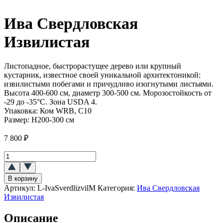
Ива Свердловская
Извилистая
Листопадное, быстрорастущее дерево или крупный
кустарник, известное своей уникальной архитектоникой:
извилистыми побегами и причудливо изогнутыми листьями.
Высота 400-600 см, диаметр 300-500 см. Морозостойкость от
-29 до -35°C. Зона USDA 4.
Упаковка:
Ком WRB, С10
Размер:
H200-300 см
7 800
₽
Количество
товара
Ива
В корзину
Свердловская
Артикул:
L-IvaSverdlizvilM
Категория:
Ива Свердловская
Извилистая
Извилистая
Описание