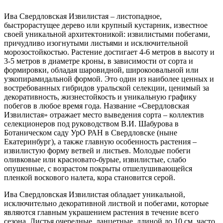
Ива Свердловская Извилистая – листопадное,
быстрорастущее дерево или крупный кустарник, известное
своей уникальной архитектоникой: извилистыми побегами,
причудливо изогнутыми листьями и исключительной
морозостойкостью. Растение достигает 4-6 метров в высоту и
3-5 метров в диаметре кроны, в зависимости от сорта и
формировки, обладая шаровидной, широкоовальной или
узкопирамидальной формой. Это один из наиболее ценных и
востребованных гибридов уральской селекции, ценимый за
декоративность, жизнестойкость и уникальную графику
побегов в любое время года. Название «Свердловская
Извилистая» отражает место выведения сорта – коллектив
селекционеров под руководством В.И. Шабурова в
Ботаническом саду УрО РАН в Свердловске (ныне
Екатеринбург), а также главную особенность растения –
извилистую форму ветвей и листьев. Молодые побеги
оливковые или красновато-бурые, извилистые, слабо
опушенные, с возрастом покрыты отшелушивающейся
пленкой воскового налета, кора становится серой.
Ива Свердловская Извилистая обладает уникальной,
исключительно декоративной листвой и побегами, которые
являются главным украшением растения в течение всего
сезона. Листья очередные, ланцетные, длиной до 10 см, часто