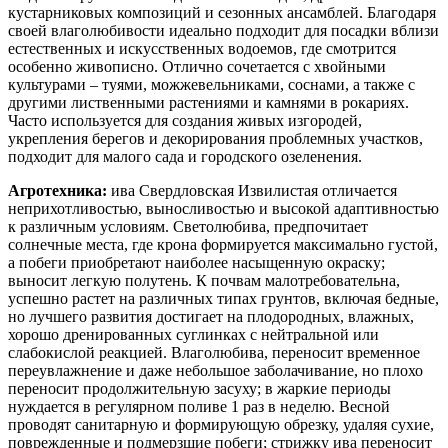
кустарниковых композиций и сезонных ансамблей. Благодаря
своей влаголюбивости идеально подходит для посадки вблизи
естественных и искусственных водоемов, где смотрится
особенно живописно. Отлично сочетается с хвойными
культурами – туями, можжевельниками, соснами, а также с
другими лиственными растениями и камнями в рокариях.
Часто используется для создания живых изгородей,
укрепления берегов и декорирования проблемных участков,
подходит для малого сада и городского озеленения.
Агротехника:
ива Свердловская Извилистая отличается
неприхотливостью, выносливостью и высокой адаптивностью
к различным условиям. Светолюбива, предпочитает
солнечные места, где крона формируется максимально густой,
а побеги приобретают наиболее насыщенную окраску;
выносит легкую полутень. К почвам малотребовательна,
успешно растет на различных типах грунтов, включая бедные,
но лучшего развития достигает на плодородных, влажных,
хорошо дренированных суглинках с нейтральной или
слабокислой реакцией. Влаголюбива, переносит временное
переувлажнение и даже небольшое заболачивание, но плохо
переносит продолжительную засуху; в жаркие периоды
нуждается в регулярном поливе 1 раз в неделю. Весной
проводят санитарную и формирующую обрезку, удаляя сухие,
поврежденные и подмерзшие побеги; стрижку ива переносит