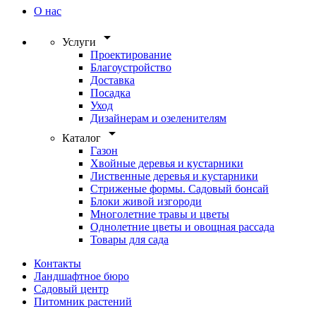
О нас
arrow_drop_down
Услуги
Проектирование
Благоустройство
Доставка
Посадка
Уход
Дизайнерам и озеленителям
arrow_drop_down
Каталог
Газон
Хвойные деревья и кустарники
Лиственные деревья и кустарники
Стриженые формы. Садовый бонсай
Блоки живой изгороди
Многолетние травы и цветы
Однолетние цветы и овощная рассада
Товары для сада
Контакты
Ландшафтное бюро
Садовый центр
Питомник растений