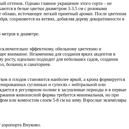
ый оттенок. Однако главное украшение этого сорта – не
аются в белые цветки диаметром 3-3,5 см с розовыми
ое облако, источающее легкий приятный аромат. После цветения
ря, сохраняются на ветвях, добавляя дереву декоративности в
3 метров в диаметре.
 исключительно эффектному, обильному цветению и
щее внимание. Незаменима для создания ярких акцентов в
у росту, идеально подходит для небольших садов, создания
л, больниц и санаториев.
ков и плодов становится наиболее яркой, а крона формируется
енированных суглинках и супесях с нейтральной или
уждается в регулярном поливе в засушливые периоды и в первые
держания живописной формы требуется минимальная, но при
рфом или компостом слоем 5-8 см на зиму. Взрослые экземпляры
т аэропорта Внуково.