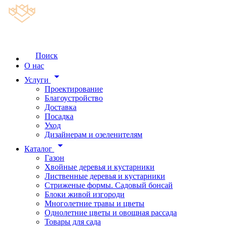
Поиск
О нас
arrow_drop_down
Услуги
Проектирование
Благоустройство
Доставка
Посадка
Уход
Дизайнерам и озеленителям
arrow_drop_down
Каталог
Газон
Хвойные деревья и кустарники
Лиственные деревья и кустарники
Стриженые формы. Садовый бонсай
Блоки живой изгороди
Многолетние травы и цветы
Однолетние цветы и овощная рассада
Товары для сада