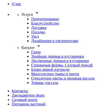
О нас
arrow_drop_down
Услуги
Проектирование
Благоустройство
Доставка
Посадка
Уход
Дизайнерам и озеленителям
arrow_drop_down
Каталог
Газон
Хвойные деревья и кустарники
Лиственные деревья и кустарники
Стриженые формы. Садовый бонсай
Блоки живой изгороди
Многолетние травы и цветы
Однолетние цветы и овощная рассада
Товары для сада
Контакты
Ландшафтное бюро
Садовый центр
Питомник растений