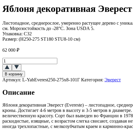
Яблоня декоративная Эверест 
Листопадное, среднерослое, умеренно растущее дерево с уник
см. Морозостойкость до -28°C. Зона USDA 5.
Упаковка:
C32
Размер:
(H250-275 ST180 STU8-10 см)
62 000
₽
Количество
товара
Яблоня
В корзину
декоративная
Артикул:
L-YabEverest250-275x8-101Г
Категория:
Эверест
Эверест
(Evereste)
Описание
Яблоня декоративная Эверест (Evereste) – листопадное, сред
кроны. Достигает 4-6 метров в высоту и 3-5 метров в диаметре.
величественную красоту. Сорт был выведен во Франции в 1978
раскидистые, изящные, с возрастом слегка свисают, создавая 
иногда трехлопастные, с мелкозубчатым краем и карминно-кр