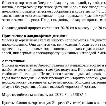
Яблоня декоративная Эверест обладает уникальной, густой, те
листва, а потрясающе красивое цветение и обильное плодонош
полосками по краям лепестков, собранные в соцветия по 4-8 шт
завязываются многочисленные плоды – оранжево-красные «райски
осенне-зимний период. Плоды съедобны, обладают приятным в
Среднегодовой прирост составляет 20-30 см в высоту и до 20 см
Применение в ландшафтном дизайне:
Яблоня декоративная Evereste широко используется в ландша
плодоношению. Она ценится как великолепный солитер на газо
древесно-кустарниковых композициях, японских садах и садах 
аллей, шпалерных и свободнорастущих живых изгородей. Часто 
Агротехника:
Яблоня декоративная Эверест отличается неприхотливостью и в
наиболее плотной; выносит легкую полутень. К почвам малотр
слабокислой реакцией. Не переносит застоя воды, заболачиван
годы после посадки. Весной проводят санитарную обрезку, уд
необходимости растение легко ее переносит. Молодые растения
зимуют без укрытия, обладая высокой морозостойкостью.
Морозостойкость:
высокая, до -28°C. Зона USDA 5.
Купить яблоню декоративную Эверест (Evereste) можно в наше