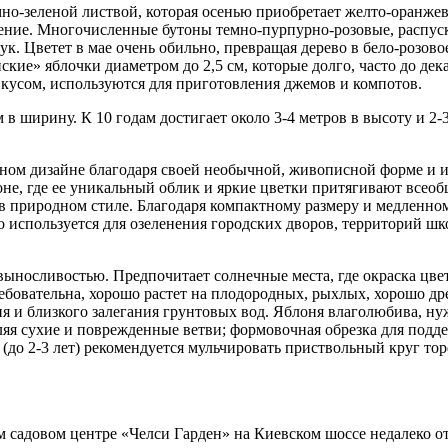
мно-зеленой листвой, которая осенью приобретает желто-оранжев
ение. Многочисленные бутоны темно-пурпурно-розовые, распуск
ук. Цветет в мае очень обильно, превращая дерево в бело-розов
е» яблочки диаметром до 2,5 см, которые долго, часто до декаб
кусом, используются для приготовления джемов и компотов.
 в ширину. К 10 годам достигает около 3-4 метров в высоту и 2-
фтном дизайне благодаря своей необычной, живописной форме и
не, где ее уникальный облик и яркие цветки притягивают всеоб
в природном стиле. Благодаря компактному размеру и медленном
используется для озеленения городских дворов, территорий шко
ыносливостью. Предпочитает солнечные места, где окраска цвет
ебовательна, хорошо растет на плодородных, рыхлых, хорошо др
ия и близкого залегания грунтовых вод. Яблоня влаголюбива, н
аляя сухие и поврежденные ветви; формовочная обрезка для под
 (до 2-3 лет) рекомендуется мульчировать приствольный круг то
м садовом центре «Челси Гарден» на Киевском шоссе недалеко о