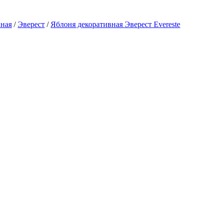
вная
/
Эверест
/
Яблоня декоративная Эверест Evereste