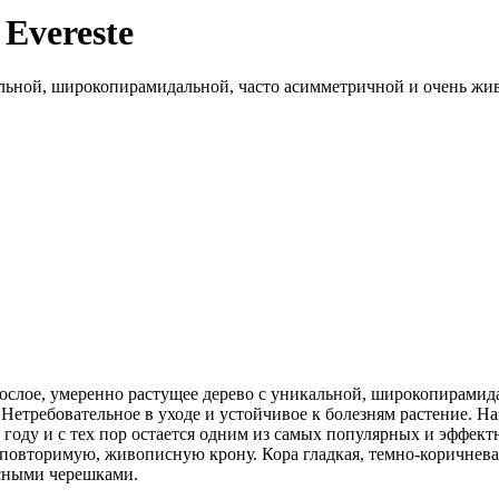
Evereste
альной, широкопирамидальной, часто асимметричной и очень жи
нерослое, умеренно растущее дерево с уникальной, широкопирам
 Нетребовательное в уходе и устойчивое к болезням растение. На
 году и с тех пор остается одним из самых популярных и эффек
неповторимую, живописную крону. Кора гладкая, темно-коричнева
асными черешками.