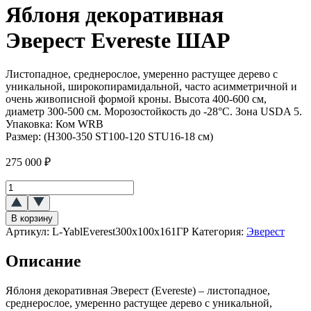
Яблоня декоративная
Эверест Evereste ШАР
Листопадное, среднерослое, умеренно растущее дерево с
уникальной, широкопирамидальной, часто асимметричной и
очень живописной формой кроны. Высота 400-600 см,
диаметр 300-500 см. Морозостойкость до -28°C. Зона USDA 5.
Упаковка:
Ком WRB
Размер:
(H300-350 ST100-120 STU16-18 см)
275 000
₽
Количество
товара
Яблоня
В корзину
декоративная
Артикул:
L-YablEverest300x100x161ГР
Категория:
Эверест
Эверест
(Evereste)
Описание
ШАР
Яблоня декоративная Эверест (Evereste) – листопадное,
среднерослое, умеренно растущее дерево с уникальной,