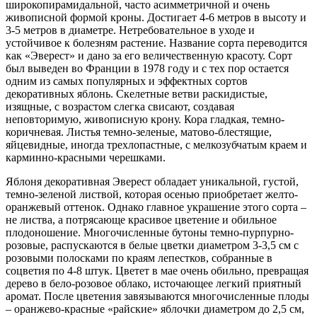
широкопирамидальной, часто асимметричной и очень
живописной формой кроны. Достигает 4-6 метров в высоту и
3-5 метров в диаметре. Нетребовательное в уходе и
устойчивое к болезням растение. Название сорта переводится
как «Эверест» и дано за его величественную красоту. Сорт
был выведен во Франции в 1978 году и с тех пор остается
одним из самых популярных и эффектных сортов
декоративных яблонь. Скелетные ветви раскидистые,
изящные, с возрастом слегка свисают, создавая
неповторимую, живописную крону. Кора гладкая, темно-
коричневая. Листья темно-зеленые, матово-блестящие,
яйцевидные, иногда трехлопастные, с мелкозубчатым краем и
карминно-красными черешками.
Яблоня декоративная Эверест обладает уникальной, густой,
темно-зеленой листвой, которая осенью приобретает желто-
оранжевый оттенок. Однако главное украшение этого сорта –
не листва, а потрясающе красивое цветение и обильное
плодоношение. Многочисленные бутоны темно-пурпурно-
розовые, распускаются в белые цветки диаметром 3-3,5 см с
розовыми полосками по краям лепестков, собранные в
соцветия по 4-8 штук. Цветет в мае очень обильно, превращая
дерево в бело-розовое облако, источающее легкий приятный
аромат. После цветения завязываются многочисленные плоды
– оранжево-красные «райские» яблочки диаметром до 2,5 см,