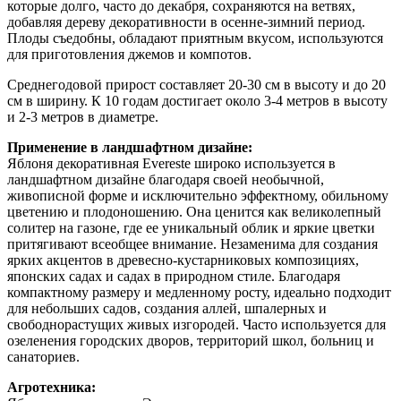
которые долго, часто до декабря, сохраняются на ветвях,
добавляя дереву декоративности в осенне-зимний период.
Плоды съедобны, обладают приятным вкусом, используются
для приготовления джемов и компотов.
Среднегодовой прирост составляет 20-30 см в высоту и до 20
см в ширину. К 10 годам достигает около 3-4 метров в высоту
и 2-3 метров в диаметре.
Применение в ландшафтном дизайне:
Яблоня декоративная Evereste широко используется в
ландшафтном дизайне благодаря своей необычной,
живописной форме и исключительно эффектному, обильному
цветению и плодоношению. Она ценится как великолепный
солитер на газоне, где ее уникальный облик и яркие цветки
притягивают всеобщее внимание. Незаменима для создания
ярких акцентов в древесно-кустарниковых композициях,
японских садах и садах в природном стиле. Благодаря
компактному размеру и медленному росту, идеально подходит
для небольших садов, создания аллей, шпалерных и
свободнорастущих живых изгородей. Часто используется для
озеленения городских дворов, территорий школ, больниц и
санаториев.
Агротехника: