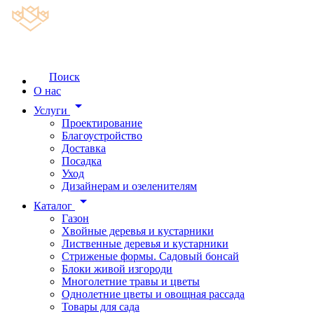
Поиск
О нас
arrow_drop_down
Услуги
Проектирование
Благоустройство
Доставка
Посадка
Уход
Дизайнерам и озеленителям
arrow_drop_down
Каталог
Газон
Хвойные деревья и кустарники
Лиственные деревья и кустарники
Стриженые формы. Садовый бонсай
Блоки живой изгороди
Многолетние травы и цветы
Однолетние цветы и овощная рассада
Товары для сада