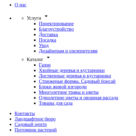
О нас
arrow_drop_down
Услуги
Проектирование
Благоустройство
Доставка
Посадка
Уход
Дизайнерам и озеленителям
arrow_drop_down
Каталог
Газон
Хвойные деревья и кустарники
Лиственные деревья и кустарники
Стриженые формы. Садовый бонсай
Блоки живой изгороди
Многолетние травы и цветы
Однолетние цветы и овощная рассада
Товары для сада
Контакты
Ландшафтное бюро
Садовый центр
Питомник растений