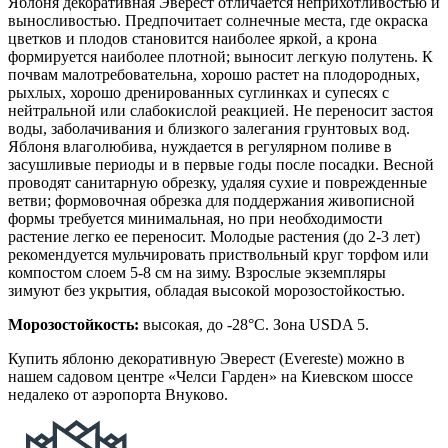
Яблоня декоративная Эверест отличается неприхотливостью и
выносливостью. Предпочитает солнечные места, где окраска
цветков и плодов становится наиболее яркой, а крона
формируется наиболее плотной; выносит легкую полутень. К
почвам малотребовательна, хорошо растет на плодородных,
рыхлых, хорошо дренированных суглинках и супесях с
нейтральной или слабокислой реакцией. Не переносит застоя
воды, заболачивания и близкого залегания грунтовых вод.
Яблоня влаголюбива, нуждается в регулярном поливе в
засушливые периоды и в первые годы после посадки. Весной
проводят санитарную обрезку, удаляя сухие и поврежденные
ветви; формовочная обрезка для поддержания живописной
формы требуется минимальная, но при необходимости
растение легко ее переносит. Молодые растения (до 2-3 лет)
рекомендуется мульчировать приствольный круг торфом или
компостом слоем 5-8 см на зиму. Взрослые экземпляры
зимуют без укрытия, обладая высокой морозостойкостью.
Морозостойкость:
высокая, до -28°C. Зона USDA 5.
Купить яблоню декоративную Эверест (Evereste) можно в
нашем садовом центре «Челси Гарден» на Киевском шоссе
недалеко от аэропорта Внуково.