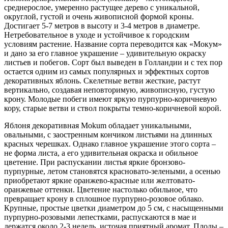
среднерослое, умеренно растущее дерево с уникальной,
округлой, густой и очень живописной формой кроны.
Достигает 5-7 метров в высоту и 3-4 метров в диаметре.
Нетребовательное в уходе и устойчивое к городским
условиям растение. Название сорта переводится как «Мокум»
и дано за его главное украшение – удивительную окраску
листьев и побегов. Сорт был выведен в Голландии и с тех пор
остается одним из самых популярных и эффектных сортов
декоративных яблонь. Скелетные ветви жесткие, растут
вертикально, создавая неповторимую, живописную, густую
крону. Молодые побеги имеют яркую пурпурно-коричневую
кору, старые ветви и ствол покрыты темно-коричневой корой.
Яблоня декоративная Mokum обладает уникальными,
овальными, с заостренным кончиком листьями на длинных
красных черешках. Однако главное украшение этого сорта –
не форма листа, а его удивительная окраска и обильное
цветение. При распускании листья яркие бронзово-
пурпурные, летом становятся красновато-зелеными, а осенью
приобретают яркие оранжево-красные или желтовато-
оранжевые оттенки. Цветение настолько обильное, что
превращает крону в сплошное пурпурно-розовое облако.
Крупные, простые цветки диаметром до 5 см, с насыщенными
пурпурно-розовыми лепестками, распускаются в мае и
держатся около 2-3 недель, источая приятный аромат. Плоды –