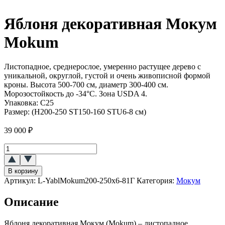
Яблоня декоративная Мокум
Mokum
Листопадное, среднерослое, умеренно растущее дерево с
уникальной, округлой, густой и очень живописной формой
кроны. Высота 500-700 см, диаметр 300-400 см.
Морозостойкость до -34°C. Зона USDA 4.
Упаковка:
C25
Размер:
(H200-250 ST150-160 STU6-8 см)
39 000
₽
Количество
товара
Яблоня
В корзину
декоративная
Артикул:
L-YablMokum200-250x6-81Г
Категория:
Мокум
Мокум
(Mokum)
Описание
Яблоня декоративная Мокум (Mokum) – листопадное,