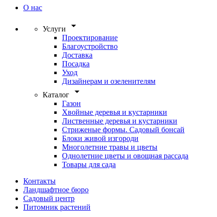
О нас
arrow_drop_down
Услуги
Проектирование
Благоустройство
Доставка
Посадка
Уход
Дизайнерам и озеленителям
arrow_drop_down
Каталог
Газон
Хвойные деревья и кустарники
Лиственные деревья и кустарники
Стриженые формы. Садовый бонсай
Блоки живой изгороди
Многолетние травы и цветы
Однолетние цветы и овощная рассада
Товары для сада
Контакты
Ландшафтное бюро
Садовый центр
Питомник растений