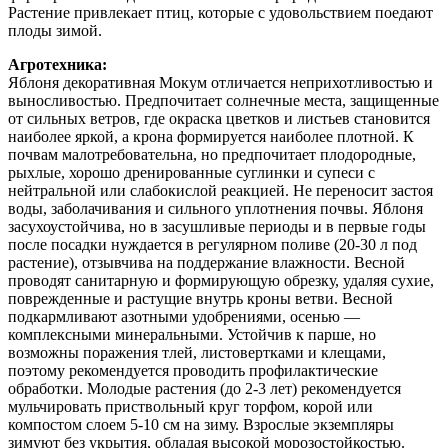
Растение привлекает птиц, которые с удовольствием поедают
плоды зимой.
Агротехника:
Яблоня декоративная Мокум отличается неприхотливостью и
выносливостью. Предпочитает солнечные места, защищенные
от сильных ветров, где окраска цветков и листьев становится
наиболее яркой, а крона формируется наиболее плотной. К
почвам малотребовательна, но предпочитает плодородные,
рыхлые, хорошо дренированные суглинки и супеси с
нейтральной или слабокислой реакцией. Не переносит застоя
воды, заболачивания и сильного уплотнения почвы. Яблоня
засухоустойчива, но в засушливые периоды и в первые годы
после посадки нуждается в регулярном поливе (20-30 л под
растение), отзывчива на поддержание влажности. Весной
проводят санитарную и формирующую обрезку, удаляя сухие,
поврежденные и растущие внутрь кроны ветви. Весной
подкармливают азотными удобрениями, осенью —
комплексными минеральными. Устойчив к парше, но
возможны поражения тлей, листовертками и клещами,
поэтому рекомендуется проводить профилактические
обработки. Молодые растения (до 2-3 лет) рекомендуется
мульчировать приствольный круг торфом, корой или
компостом слоем 5-10 см на зиму. Взрослые экземпляры
зимуют без укрытия, обладая высокой морозостойкостью.