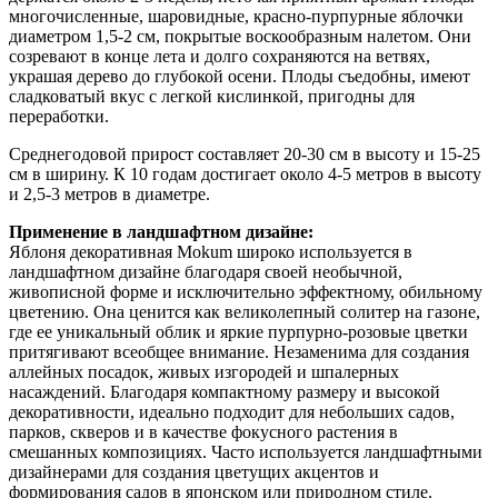
многочисленные, шаровидные, красно-пурпурные яблочки
диаметром 1,5-2 см, покрытые воскообразным налетом. Они
созревают в конце лета и долго сохраняются на ветвях,
украшая дерево до глубокой осени. Плоды съедобны, имеют
сладковатый вкус с легкой кислинкой, пригодны для
переработки.
Среднегодовой прирост составляет 20-30 см в высоту и 15-25
см в ширину. К 10 годам достигает около 4-5 метров в высоту
и 2,5-3 метров в диаметре.
Применение в ландшафтном дизайне:
Яблоня декоративная Mokum широко используется в
ландшафтном дизайне благодаря своей необычной,
живописной форме и исключительно эффектному, обильному
цветению. Она ценится как великолепный солитер на газоне,
где ее уникальный облик и яркие пурпурно-розовые цветки
притягивают всеобщее внимание. Незаменима для создания
аллейных посадок, живых изгородей и шпалерных
насаждений. Благодаря компактному размеру и высокой
декоративности, идеально подходит для небольших садов,
парков, скверов и в качестве фокусного растения в
смешанных композициях. Часто используется ландшафтными
дизайнерами для создания цветущих акцентов и
формирования садов в японском или природном стиле.