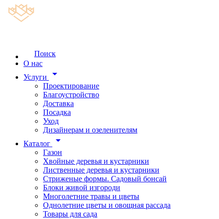
Поиск
О нас
arrow_drop_down
Услуги
Проектирование
Благоустройство
Доставка
Посадка
Уход
Дизайнерам и озеленителям
arrow_drop_down
Каталог
Газон
Хвойные деревья и кустарники
Лиственные деревья и кустарники
Стриженые формы. Садовый бонсай
Блоки живой изгороди
Многолетние травы и цветы
Однолетние цветы и овощная рассада
Товары для сада