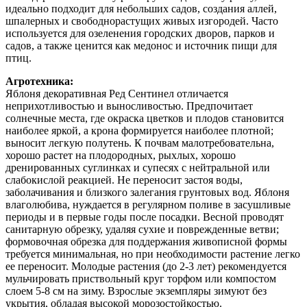
идеально подходит для небольших садов, создания аллей,
шпалерных и свободнорастущих живых изгородей. Часто
используется для озеленения городских дворов, парков и
садов, а также ценится как медонос и источник пищи для
птиц.
Агротехника:
Яблоня декоративная Ред Сентинел отличается
неприхотливостью и выносливостью. Предпочитает
солнечные места, где окраска цветков и плодов становится
наиболее яркой, а крона формируется наиболее плотной;
выносит легкую полутень. К почвам малотребовательна,
хорошо растет на плодородных, рыхлых, хорошо
дренированных суглинках и супесях с нейтральной или
слабокислой реакцией. Не переносит застоя воды,
заболачивания и близкого залегания грунтовых вод. Яблоня
влаголюбива, нуждается в регулярном поливе в засушливые
периоды и в первые годы после посадки. Весной проводят
санитарную обрезку, удаляя сухие и поврежденные ветви;
формовочная обрезка для поддержания живописной формы
требуется минимальная, но при необходимости растение легко
ее переносит. Молодые растения (до 2-3 лет) рекомендуется
мульчировать приствольный круг торфом или компостом
слоем 5-8 см на зиму. Взрослые экземпляры зимуют без
укрытия, обладая высокой морозостойкостью.