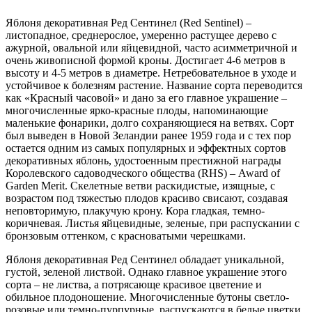
Яблоня декоративная Ред Сентинел (Red Sentinel) –
листопадное, среднерослое, умеренно растущее дерево с
ажурной, овальной или яйцевидной, часто асимметричной и
очень живописной формой кроны. Достигает 4-6 метров в
высоту и 4-5 метров в диаметре. Нетребовательное в уходе и
устойчивое к болезням растение. Название сорта переводится
как «Красный часовой» и дано за его главное украшение –
многочисленные ярко-красные плоды, напоминающие
маленькие фонарики, долго сохраняющиеся на ветвях. Сорт
был выведен в Новой Зеландии ранее 1959 года и с тех пор
остается одним из самых популярных и эффектных сортов
декоративных яблонь, удостоенным престижной награды
Королевского садоводческого общества (RHS) – Award of
Garden Merit. Скелетные ветви раскидистые, изящные, с
возрастом под тяжестью плодов красиво свисают, создавая
неповторимую, плакучую крону. Кора гладкая, темно-
коричневая. Листья яйцевидные, зеленые, при распускании с
бронзовым оттенком, с красноватыми черешками.
Яблоня декоративная Ред Сентинел обладает уникальной,
густой, зеленой листвой. Однако главное украшение этого
сорта – не листва, а потрясающе красивое цветение и
обильное плодоношение. Многочисленные бутоны светло-
розовые или темно-пурпурные, распускаются в белые цветки