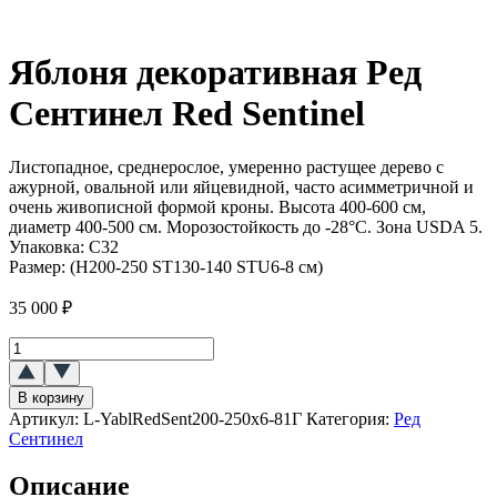
Яблоня декоративная Ред
Сентинел Red Sentinel
Листопадное, среднерослое, умеренно растущее дерево с
ажурной, овальной или яйцевидной, часто асимметричной и
очень живописной формой кроны. Высота 400-600 см,
диаметр 400-500 см. Морозостойкость до -28°C. Зона USDA 5.
Упаковка:
C32
Размер:
(H200-250 ST130-140 STU6-8 см)
35 000
₽
Количество
товара
Яблоня
В корзину
декоративная
Артикул:
L-YablRedSent200-250x6-81Г
Категория:
Ред
Ред
Сентинел
Сентинел
(Red
Описание
Sentinel)