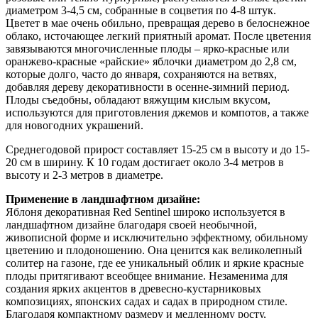
диаметром 3-4,5 см, собранные в соцветия по 4-8 штук.
Цветет в мае очень обильно, превращая дерево в белоснежное
облако, источающее легкий приятный аромат. После цветения
завязываются многочисленные плоды – ярко-красные или
оранжево-красные «райские» яблочки диаметром до 2,8 см,
которые долго, часто до января, сохраняются на ветвях,
добавляя дереву декоративности в осенне-зимний период.
Плоды съедобны, обладают вяжущим кислым вкусом,
используются для приготовления джемов и компотов, а также
для новогодних украшений.
Среднегодовой прирост составляет 15-25 см в высоту и до 15-
20 см в ширину. К 10 годам достигает около 3-4 метров в
высоту и 2-3 метров в диаметре.
Применение в ландшафтном дизайне:
Яблоня декоративная Red Sentinel широко используется в
ландшафтном дизайне благодаря своей необычной,
живописной форме и исключительно эффектному, обильному
цветению и плодоношению. Она ценится как великолепный
солитер на газоне, где ее уникальный облик и яркие красные
плоды притягивают всеобщее внимание. Незаменима для
создания ярких акцентов в древесно-кустарниковых
композициях, японских садах и садах в природном стиле.
Благодаря компактному размеру и медленному росту,