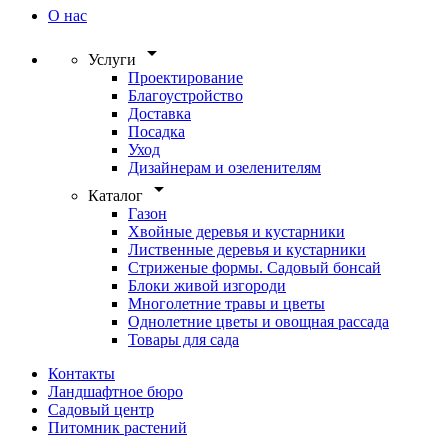
О нас
arrow_drop_down
Услуги
Проектирование
Благоустройство
Доставка
Посадка
Уход
Дизайнерам и озеленителям
arrow_drop_down
Каталог
Газон
Хвойные деревья и кустарники
Лиственные деревья и кустарники
Стриженые формы. Садовый бонсай
Блоки живой изгороди
Многолетние травы и цветы
Однолетние цветы и овощная рассада
Товары для сада
Контакты
Ландшафтное бюро
Садовый центр
Питомник растений