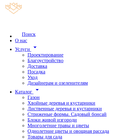
Поиск
О нас
arrow_drop_down
Услуги
Проектирование
Благоустройство
Доставка
Посадка
Уход
Дизайнерам и озеленителям
arrow_drop_down
Каталог
Газон
Хвойные деревья и кустарники
Лиственные деревья и кустарники
Стриженые формы. Садовый бонсай
Блоки живой изгороди
Многолетние травы и цветы
Однолетние цветы и овощная рассада
Товары для сада